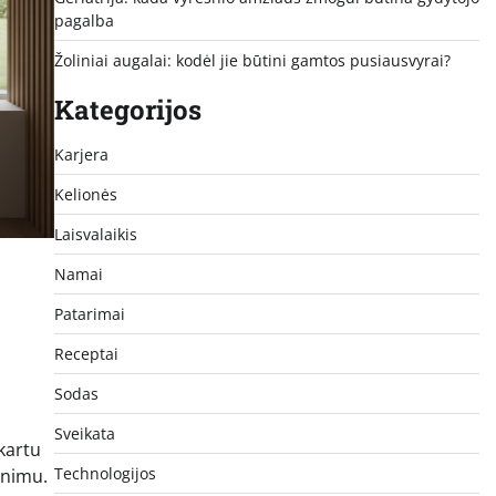
pagalba
Žoliniai augalai: kodėl jie būtini gamtos pusiausvyrai?
Kategorijos
Karjera
Kelionės
Laisvalaikis
Namai
Patarimai
Receptai
Sodas
Sveikata
kartu
Technologijos
enimu.