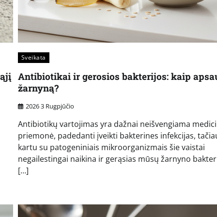
Sveikata
ąjį
Antibiotikai ir gerosios bakterijos: kaip apsa
žarnyną?
2026 3 Rugpjūčio
Antibiotikų vartojimas yra dažnai neišvengiama medic
priemonė, padedanti įveikti bakterines infekcijas, tačia
kartu su patogeniniais mikroorganizmais šie vaistai
negailestingai naikina ir gerąsias mūsų žarnyno bakteri
[…]