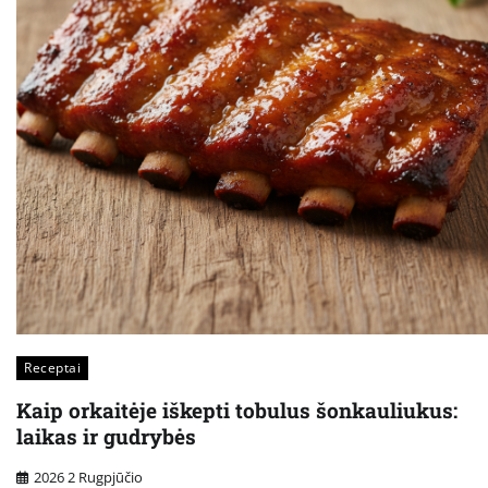
Receptai
Kaip orkaitėje iškepti tobulus šonkauliukus:
laikas ir gudrybės
2026 2 Rugpjūčio