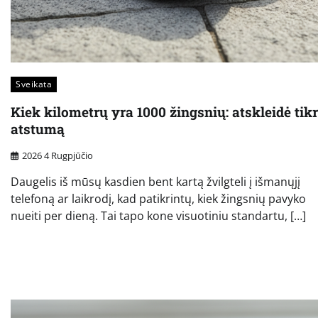
Sveikata
Kiek kilometrų yra 1000 žingsnių: atskleidė tikr
atstumą
2026 4 Rugpjūčio
Daugelis iš mūsų kasdien bent kartą žvilgteli į išmanųjį
telefoną ar laikrodį, kad patikrintų, kiek žingsnių pavyko
nueiti per dieną. Tai tapo kone visuotiniu standartu, […]