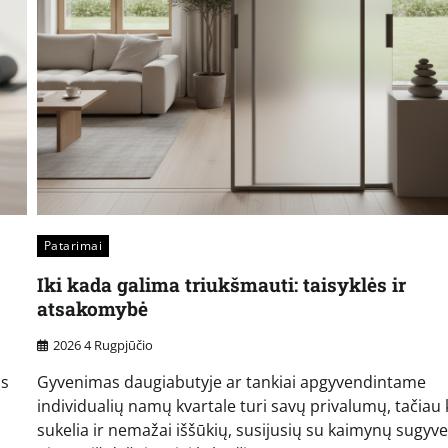
Patarimai
Iki kada galima triukšmauti: taisyklės ir
atsakomybė
2026 4 Rugpjūčio
as
Gyvenimas daugiabutyje ar tankiai apgyvendintame
individualių namų kvartale turi savų privalumų, tačiau 
sukelia ir nemažai iššūkių, susijusių su kaimynų sugyv