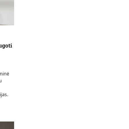
ugoti
ininė
u
jas.