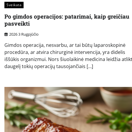
Sveikata
Po gimdos operacijos: patarimai, kaip greičiau
pasveikti
2026 3 Rugpjūčio
Gimdos operacija, nesvarbu, ar tai būtų laparoskopinė
procedūra, ar atvira chirurginė intervencija, yra didelis
iššūkis organizmui. Nors šiuolaikinė medicina leidžia atlikt
daugelį tokių operacijų tausojančiais […]