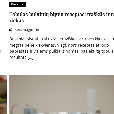
Receptai
Tobulas bulvinių blynų receptas: traškūs ir n
riebūs
2026 3 Rugpjūčio
Bulviniai blynai – tai tikra lietuviškos virtuvės klasika, k
mėgsta bene kiekvienas. Visgi, nors receptas atrodo
i
paprastas ir visiems puikiai žinomas, pasiekti tą tobulą
rezultatą […]