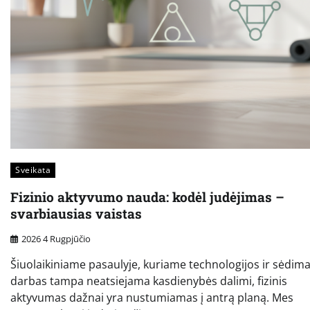
Sveikata
Fizinio aktyvumo nauda: kodėl judėjimas –
svarbiausias vaistas
2026 4 Rugpjūčio
Šiuolaikiniame pasaulyje, kuriame technologijos ir sėdim
darbas tampa neatsiejama kasdienybės dalimi, fizinis
aktyvumas dažnai yra nustumiamas į antrą planą. Mes