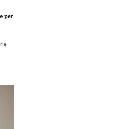
e per
urią