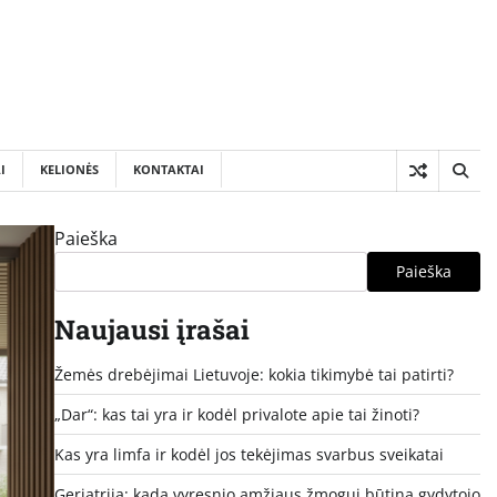
I
KELIONĖS
KONTAKTAI
Paieška
Paieška
Naujausi įrašai
Žemės drebėjimai Lietuvoje: kokia tikimybė tai patirti?
„Dar“: kas tai yra ir kodėl privalote apie tai žinoti?
Kas yra limfa ir kodėl jos tekėjimas svarbus sveikatai
Geriatrija: kada vyresnio amžiaus žmogui būtina gydytojo