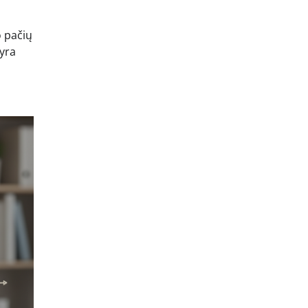
o pačių
 yra