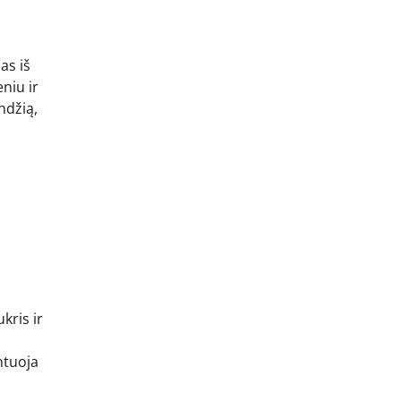
as iš
niu ir
ndžią,
kris ir
ntuoja