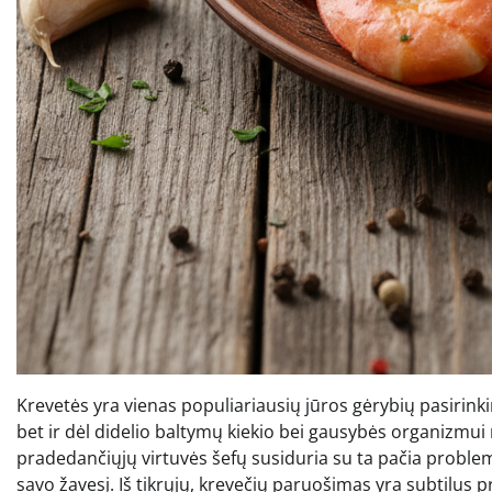
Krevetės yra vienas populiariausių jūros gėrybių pasirink
bet ir dėl didelio baltymų kiekio bei gausybės organizmu
pradedančiųjų virtuvės šefų susiduria su ta pačia problem
savo žavesį. Iš tikrųjų, krevečių paruošimas yra subtilus p