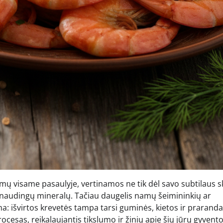
imų visame pasaulyje, vertinamos ne tik dėl savo subtilaus s
i naudingų mineralų. Tačiau daugelis namų šeimininkių ar
a: išvirtos krevetės tampa tarsi guminės, kietos ir praranda
rocesas, reikalaujantis tikslumo ir žinių apie šių jūrų gyvent