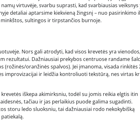
 namų virtuvėje, svarbu suprasti, kad svarbiausias veiksnys
yje detaliai aptarsime kiekvieną žingsnį – nuo pasirinkimo i
minkštos, sultingos ir tirpstančios burnoje.
tuvėje. Nors gali atrodyti, kad visos krevetės yra vienodos,
niam rezultatui. Dažniausiai prekybos centruose randame šal
irtos (rožinės/oranžinės spalvos). Jei įmanoma, visada rinkitės 
 improvizacijai ir leidžia kontroliuoti tekstūrą, nes virtas k
krevetės iškepa akimirksniu, todėl su jomis reikia elgtis itin
tlaidesnės, tačiau ir jas perlaikius puode galima sugadinti.
tos storu ledo sluoksniu, tai dažniausiai rodo nekokybišką
 patiekalą.