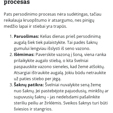
procesas
Pats persodinimo procesas nėra sudėtingas, tačiau
reikalauja kruopštumo ir atsargumo, nes pinigų
medžio lapai ir stiebai yra trapūs.
Paruošimas:
Kelias dienas prieš persodinimą
augalą šiek tiek palaistykite. Tai padės šaknų
gumului lengviau išslysti iš seno vazono.
Išėmimas:
Paverskite vazoną į šoną, viena ranka
prilaikykite augalo stiebą, o kita švelniai
paspauskite vazono sieneles, kad žemė atšoktų.
Atsargiai ištraukite augalą. Jokiu būdu netraukite
už paties stiebo per jėgą.
Šaknų patikra:
Švelniai nuvalykite seną žemę
nuo šaknų. Jei pastebėjote pajuodusių, minkštų ar
supuvusių šaknų – jas nedelsdami pašalinkite
steriliu peiliu ar žirklėmis. Sveikos šaknys turi būti
šviesios ir stangrios.