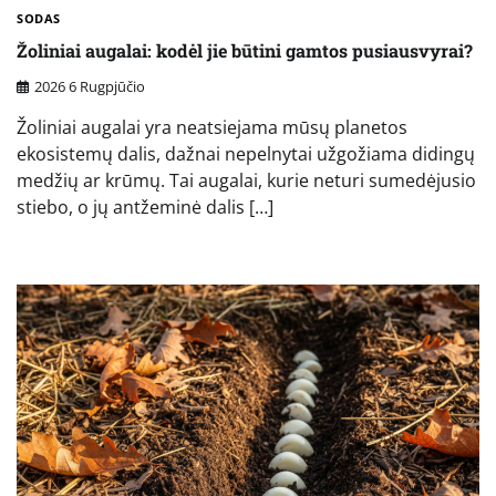
SODAS
Žoliniai augalai: kodėl jie būtini gamtos pusiausvyrai?
2026 6 Rugpjūčio
Žoliniai augalai yra neatsiejama mūsų planetos
ekosistemų dalis, dažnai nepelnytai užgožiama didingų
medžių ar krūmų. Tai augalai, kurie neturi sumedėjusio
stiebo, o jų antžeminė dalis […]