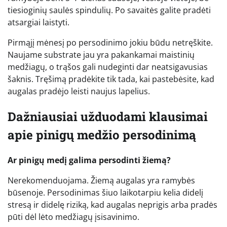
tiesioginių saulės spindulių. Po savaitės galite pradėti
atsargiai laistyti.
Pirmąjį mėnesį po persodinimo jokiu būdu netręškite.
Naujame substrate jau yra pakankamai maistinių
medžiagų, o trąšos gali nudeginti dar neatsigavusias
šaknis. Tręšimą pradėkite tik tada, kai pastebėsite, kad
augalas pradėjo leisti naujus lapelius.
Dažniausiai užduodami klausimai
apie pinigų medžio persodinimą
Ar pinigų medį galima persodinti žiemą?
Nerekomenduojama. Žiemą augalas yra ramybės
būsenoje. Persodinimas šiuo laikotarpiu kelia didelį
stresą ir didelę riziką, kad augalas neprigis arba pradės
pūti dėl lėto medžiagų įsisavinimo.