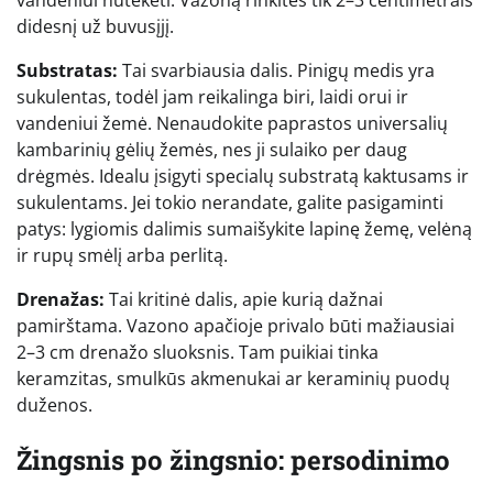
vandeniui nutekėti. Vazoną rinkitės tik 2–3 centimetrais
didesnį už buvusįjį.
Substratas:
Tai svarbiausia dalis. Pinigų medis yra
sukulentas, todėl jam reikalinga biri, laidi orui ir
vandeniui žemė. Nenaudokite paprastos universalių
kambarinių gėlių žemės, nes ji sulaiko per daug
drėgmės. Idealu įsigyti specialų substratą kaktusams ir
sukulentams. Jei tokio nerandate, galite pasigaminti
patys: lygiomis dalimis sumaišykite lapinę žemę, velėną
ir rupų smėlį arba perlitą.
Drenažas:
Tai kritinė dalis, apie kurią dažnai
pamirštama. Vazono apačioje privalo būti mažiausiai
2–3 cm drenažo sluoksnis. Tam puikiai tinka
keramzitas, smulkūs akmenukai ar keraminių puodų
duženos.
Žingsnis po žingsnio: persodinimo