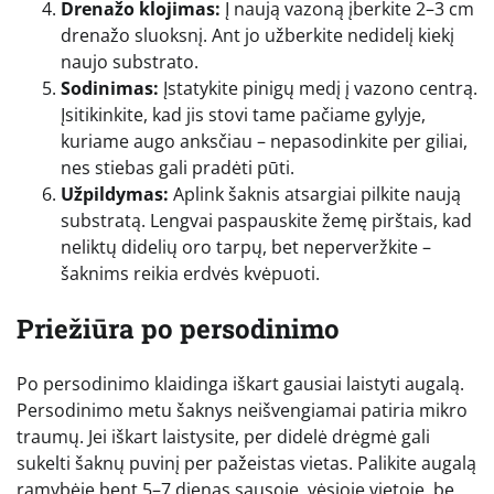
Drenažo klojimas:
Į naują vazoną įberkite 2–3 cm
drenažo sluoksnį. Ant jo užberkite nedidelį kiekį
naujo substrato.
Sodinimas:
Įstatykite pinigų medį į vazono centrą.
Įsitikinkite, kad jis stovi tame pačiame gylyje,
kuriame augo anksčiau – nepasodinkite per giliai,
nes stiebas gali pradėti pūti.
Užpildymas:
Aplink šaknis atsargiai pilkite naują
substratą. Lengvai paspauskite žemę pirštais, kad
neliktų didelių oro tarpų, bet neperveržkite –
šaknims reikia erdvės kvėpuoti.
Priežiūra po persodinimo
Po persodinimo klaidinga iškart gausiai laistyti augalą.
Persodinimo metu šaknys neišvengiamai patiria mikro
traumų. Jei iškart laistysite, per didelė drėgmė gali
sukelti šaknų puvinį per pažeistas vietas. Palikite augalą
ramybėje bent 5–7 dienas sausoje, vėsioje vietoje, be