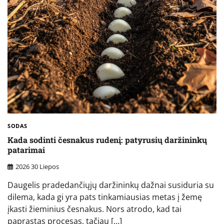
SODAS
Kada sodinti česnakus rudenį: patyrusių daržininkų
patarimai
2026 30 Liepos
Daugelis pradedančiųjų daržininkų dažnai susiduria su
dilema, kada gi yra pats tinkamiausias metas į žemę
įkasti žieminius česnakus. Nors atrodo, kad tai
paprastas procesas, tačiau […]