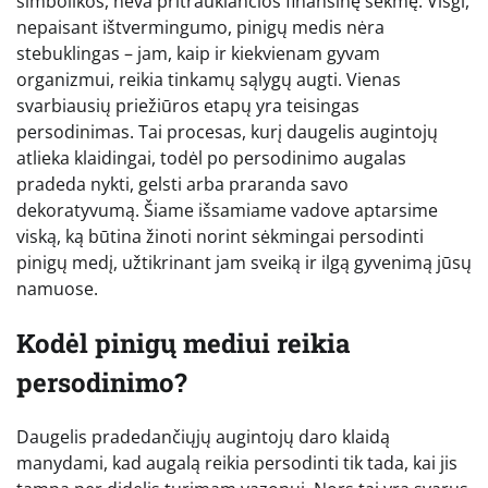
simbolikos, neva pritraukiančios finansinę sėkmę. Visgi,
nepaisant ištvermingumo, pinigų medis nėra
stebuklingas – jam, kaip ir kiekvienam gyvam
organizmui, reikia tinkamų sąlygų augti. Vienas
svarbiausių priežiūros etapų yra teisingas
persodinimas. Tai procesas, kurį daugelis augintojų
atlieka klaidingai, todėl po persodinimo augalas
pradeda nykti, gelsti arba praranda savo
dekoratyvumą. Šiame išsamiame vadove aptarsime
viską, ką būtina žinoti norint sėkmingai persodinti
pinigų medį, užtikrinant jam sveiką ir ilgą gyvenimą jūsų
namuose.
Kodėl pinigų mediui reikia
persodinimo?
Daugelis pradedančiųjų augintojų daro klaidą
manydami, kad augalą reikia persodinti tik tada, kai jis