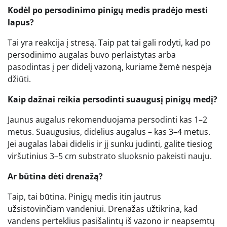
Kodėl po persodinimo pinigų medis pradėjo mesti
lapus?
Tai yra reakcija į stresą. Taip pat tai gali rodyti, kad po
persodinimo augalas buvo perlaistytas arba
pasodintas į per didelį vazoną, kuriame žemė nespėja
džiūti.
Kaip dažnai reikia persodinti suaugusį pinigų medį?
Jaunus augalus rekomenduojama persodinti kas 1–2
metus. Suaugusius, didelius augalus – kas 3–4 metus.
Jei augalas labai didelis ir jį sunku judinti, galite tiesiog
viršutinius 3–5 cm substrato sluoksnio pakeisti nauju.
Ar būtina dėti drenažą?
Taip, tai būtina. Pinigų medis itin jautrus
užsistovinčiam vandeniui. Drenažas užtikrina, kad
vandens perteklius pasišalintų iš vazono ir neapsemtų