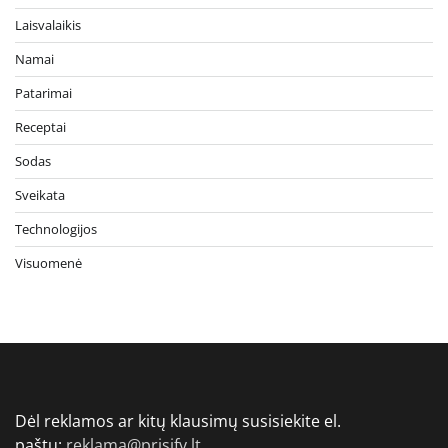
Laisvalaikis
Namai
Patarimai
Receptai
Sodas
Sveikata
Technologijos
Visuomenė
Dėl reklamos ar kitų klausimų susisiekite el.
paštu:
reklama@prisify.lt