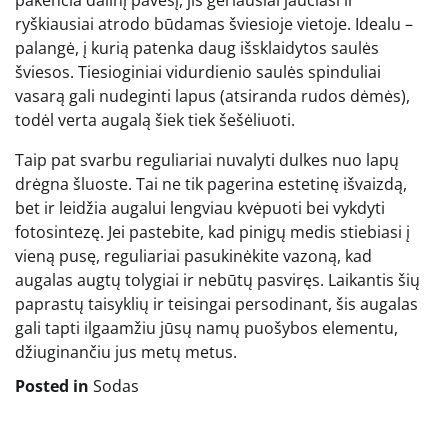
ryškiausiai atrodo būdamas šviesioje vietoje. Idealu –
palangė, į kurią patenka daug išsklaidytos saulės
šviesos. Tiesioginiai vidurdienio saulės spinduliai
vasarą gali nudeginti lapus (atsiranda rudos dėmės),
todėl verta augalą šiek tiek šešėliuoti.
Taip pat svarbu reguliariai nuvalyti dulkes nuo lapų
drėgna šluoste. Tai ne tik pagerina estetinę išvaizdą,
bet ir leidžia augalui lengviau kvėpuoti bei vykdyti
fotosintezę. Jei pastebite, kad pinigų medis stiebiasi į
vieną pusę, reguliariai pasukinėkite vazoną, kad
augalas augtų tolygiai ir nebūtų pasviręs. Laikantis šių
paprastų taisyklių ir teisingai persodinant, šis augalas
gali tapti ilgaamžiu jūsų namų puošybos elementu,
džiuginančiu jus metų metus.
Posted in
Sodas