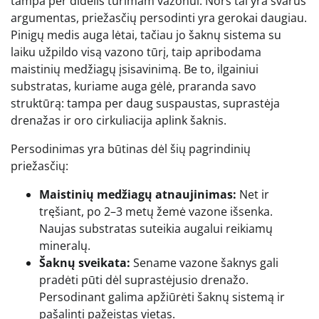
tampa per didelis turimam vazonui. Nors tai yra svarus
argumentas, priežasčių persodinti yra gerokai daugiau.
Pinigų medis auga lėtai, tačiau jo šaknų sistema su
laiku užpildo visą vazono tūrį, taip apribodama
maistinių medžiagų įsisavinimą. Be to, ilgainiui
substratas, kuriame auga gėlė, praranda savo
struktūrą: tampa per daug suspaustas, suprastėja
drenažas ir oro cirkuliacija aplink šaknis.
Persodinimas yra būtinas dėl šių pagrindinių
priežasčių:
Maistinių medžiagų atnaujinimas:
Net ir
tręšiant, po 2–3 metų žemė vazone išsenka.
Naujas substratas suteikia augalui reikiamų
mineralų.
Šaknų sveikata:
Sename vazone šaknys gali
pradėti pūti dėl suprastėjusio drenažo.
Persodinant galima apžiūrėti šaknų sistemą ir
pašalinti pažeistas vietas.