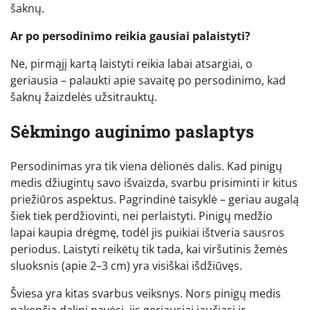
šaknų.
Ar po persodinimo reikia gausiai palaistyti?
Ne, pirmąjį kartą laistyti reikia labai atsargiai, o
geriausia – palaukti apie savaitę po persodinimo, kad
šaknų žaizdelės užsitrauktų.
Sėkmingo auginimo paslaptys
Persodinimas yra tik viena dėlionės dalis. Kad pinigų
medis džiugintų savo išvaizda, svarbu prisiminti ir kitus
priežiūros aspektus. Pagrindinė taisyklė – geriau augalą
šiek tiek perdžiovinti, nei perlaistyti. Pinigų medžio
lapai kaupia drėgmę, todėl jis puikiai ištveria sausros
periodus. Laistyti reikėtų tik tada, kai viršutinis žemės
sluoksnis (apie 2–3 cm) yra visiškai išdžiūvęs.
Šviesa yra kitas svarbus veiksnys. Nors pinigų medis
pakenčia dalinį pavėsį, jis geriausiai jaučiasi ir