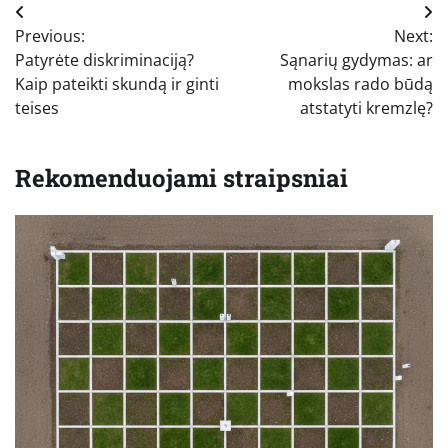
Navigacija
Previous:
Next:
tarp
Patyrėte diskriminaciją?
Sąnarių gydymas: ar
įrašų
Kaip pateikti skundą ir ginti
mokslas rado būdą
teises
atstatyti kremzlę?
Rekomenduojami straipsniai