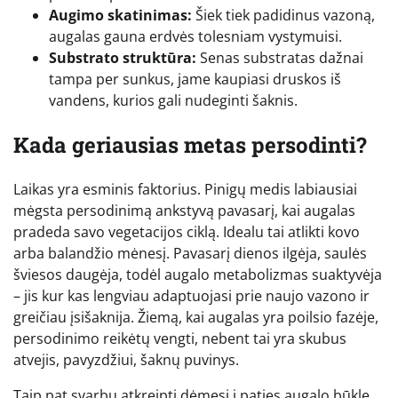
Augimo skatinimas:
Šiek tiek padidinus vazoną,
augalas gauna erdvės tolesniam vystymuisi.
Substrato struktūra:
Senas substratas dažnai
tampa per sunkus, jame kaupiasi druskos iš
vandens, kurios gali nudeginti šaknis.
Kada geriausias metas persodinti?
Laikas yra esminis faktorius. Pinigų medis labiausiai
mėgsta persodinimą ankstyvą pavasarį, kai augalas
pradeda savo vegetacijos ciklą. Idealu tai atlikti kovo
arba balandžio mėnesį. Pavasarį dienos ilgėja, saulės
šviesos daugėja, todėl augalo metabolizmas suaktyvėja
– jis kur kas lengviau adaptuojasi prie naujo vazono ir
greičiau įsišaknija. Žiemą, kai augalas yra poilsio fazėje,
persodinimo reikėtų vengti, nebent tai yra skubus
atvejis, pavyzdžiui, šaknų puvinys.
Taip pat svarbu atkreipti dėmesį į paties augalo būklę.