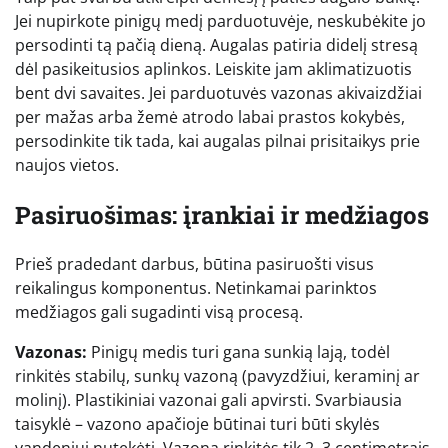
Jei nupirkote pinigų medį parduotuvėje, neskubėkite jo
persodinti tą pačią dieną. Augalas patiria didelį stresą
dėl pasikeitusios aplinkos. Leiskite jam aklimatizuotis
bent dvi savaites. Jei parduotuvės vazonas akivaizdžiai
per mažas arba žemė atrodo labai prastos kokybės,
persodinkite tik tada, kai augalas pilnai prisitaikys prie
naujos vietos.
Pasiruošimas: įrankiai ir medžiagos
Prieš pradedant darbus, būtina pasiruošti visus
reikalingus komponentus. Netinkamai parinktos
medžiagos gali sugadinti visą procesą.
Vazonas:
Pinigų medis turi gana sunkią lają, todėl
rinkitės stabilų, sunkų vazoną (pavyzdžiui, keraminį ar
molinį). Plastikiniai vazonai gali apvirsti. Svarbiausia
taisyklė – vazono apačioje būtinai turi būti skylės