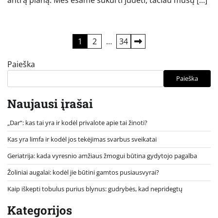
Įrašų
1
2
…
34
puslapiavimas
Paieška
Paieška
Naujausi įrašai
„Dar“: kas tai yra ir kodėl privalote apie tai žinoti?
Kas yra limfa ir kodėl jos tekėjimas svarbus sveikatai
Geriatrija: kada vyresnio amžiaus žmogui būtina gydytojo pagalba
Žoliniai augalai: kodėl jie būtini gamtos pusiausvyrai?
Kaip iškepti tobulus purius blynus: gudrybės, kad nepridegtų
Kategorijos