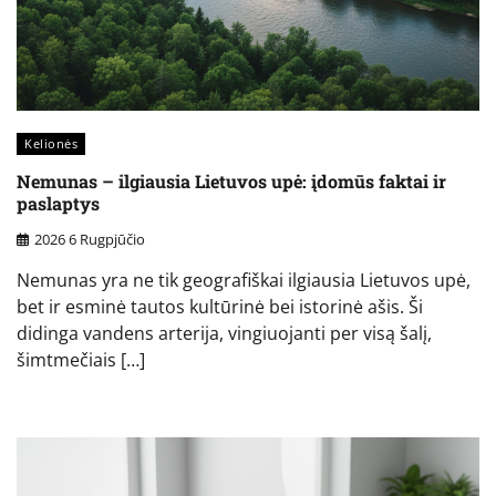
Kelionės
Nemunas – ilgiausia Lietuvos upė: įdomūs faktai ir
paslaptys
2026 6 Rugpjūčio
Nemunas yra ne tik geografiškai ilgiausia Lietuvos upė,
bet ir esminė tautos kultūrinė bei istorinė ašis. Ši
didinga vandens arterija, vingiuojanti per visą šalį,
šimtmečiais […]