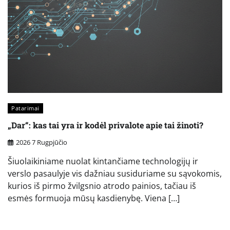
Patarimai
„Dar“: kas tai yra ir kodėl privalote apie tai žinoti?
2026 7 Rugpjūčio
Šiuolaikiniame nuolat kintančiame technologijų ir
verslo pasaulyje vis dažniau susiduriame su sąvokomis,
kurios iš pirmo žvilgsnio atrodo painios, tačiau iš
esmės formuoja mūsų kasdienybę. Viena […]