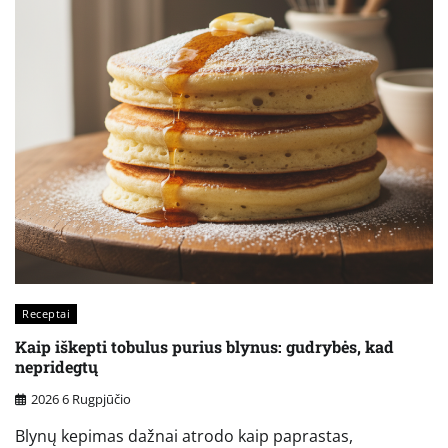
Receptai
Kaip iškepti tobulus purius blynus: gudrybės, kad
nepridegtų
2026 6 Rugpjūčio
Blynų kepimas dažnai atrodo kaip paprastas,