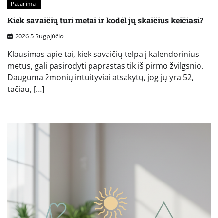
Patarimai
Kiek savaičių turi metai ir kodėl jų skaičius keičiasi?
2026 5 Rugpjūčio
Klausimas apie tai, kiek savaičių telpa į kalendorinius
metus, gali pasirodyti paprastas tik iš pirmo žvilgsnio.
Dauguma žmonių intuityviai atsakytų, jog jų yra 52,
tačiau, […]