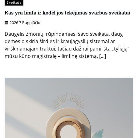
Sveikata
Kas yra limfa ir kodėl jos tekėjimas svarbus sveikatai
2026 7 Rugpjūčio
Daugelis žmonių, rūpindamiesi savo sveikata, daug
dėmesio skiria širdies ir kraujagyslių sistemai ar
virškinamajam traktui, tačiau dažnai pamiršta „tyliąją“
mūsų kūno magistralę – limfinę sistemą. […]