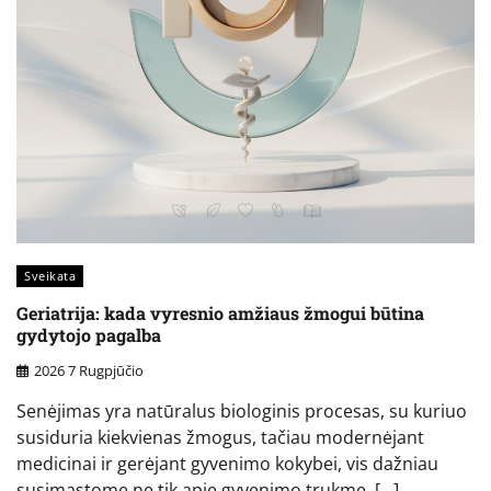
Sveikata
Geriatrija: kada vyresnio amžiaus žmogui būtina
gydytojo pagalba
2026 7 Rugpjūčio
Senėjimas yra natūralus biologinis procesas, su kuriuo
susiduria kiekvienas žmogus, tačiau modernėjant
medicinai ir gerėjant gyvenimo kokybei, vis dažniau
susimąstome ne tik apie gyvenimo trukmę, […]