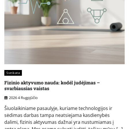
Sveikata
Fizinio aktyvumo nauda: kodėl judėjimas –
svarbiausias vaistas
2026 4 Rugpjūčio
Šiuolaikiniame pasaulyje, kuriame technologijos ir
sėdimas darbas tampa neatsiejama kasdienybės
dalimi, fizinis aktyvumas dažnai yra nustumiamas į
antrą planą. Mes esame sukurti judėti, tačiau mūsų […]