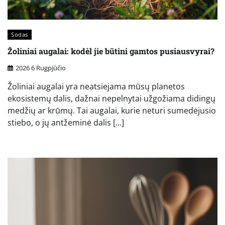
Sodas
Žoliniai augalai: kodėl jie būtini gamtos pusiausvyrai?
2026 6 Rugpjūčio
Žoliniai augalai yra neatsiejama mūsų planetos
ekosistemų dalis, dažnai nepelnytai užgožiama didingų
medžių ar krūmų. Tai augalai, kurie neturi sumedėjusio
stiebo, o jų antžeminė dalis […]