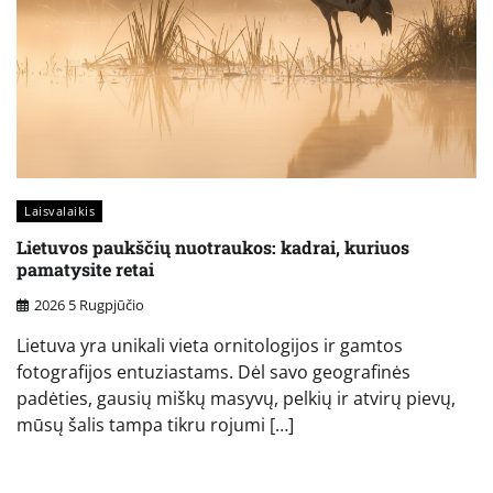
Laisvalaikis
Lietuvos paukščių nuotraukos: kadrai, kuriuos
pamatysite retai
2026 5 Rugpjūčio
Lietuva yra unikali vieta ornitologijos ir gamtos
fotografijos entuziastams. Dėl savo geografinės
padėties, gausių miškų masyvų, pelkių ir atvirų pievų,
mūsų šalis tampa tikru rojumi […]