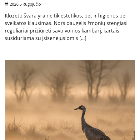
2026 5 Rugpjūčio
Klozeto švara yra ne tik estetikos, bet ir higienos bei
sveikatos klausimas. Nors daugelis žmonių stengiasi
reguliariai prižiūrėti savo vonios kambarį, kartais
susiduriama su įsisenėjusiomis […]