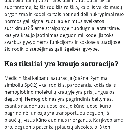
daugelio namų vaistinėlės dalimi. Tačiau ar tikrai
suprantame, ką šis rodiklis reiškia, kaip jis veikia mūsų
organizmą ir kodėl kartais net nedideli nukrypimai nuo
normos gali signalizuoti apie rimtus sveikatos
sutrikimus? Šiame straipsnyje nuodugniai aptarsime,
kas yra kraujo įsotinimas deguonimi, kodėl jis toks
svarbus gyvybinėms funkcijoms ir kokiose situacijose
šio rodiklio stebėjimas gali išgelbėti gyvybę.
Kas tiksliai yra kraujo saturacija?
Mediciniškai kalbant, saturacija (dažnai žymima
simboliu SpO2) – tai rodiklis, parodantis, kokia dalis
hemoglobino molekulių kraujyje yra prisijungusios
deguonį. Hemoglobinas yra pagrindinis baltymas,
esantis raudonuosiuose kraujo kūneliuose, kurio
pagrindinė funkcija yra transportuoti deguonį iš
plaučių į visus kūno audinius ir organus. Kai įkvepiame
oro, deguonis patenka į plaučių alveoles, o iš ten