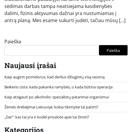
sėdimas darbas tampa neatsiejama kasdienybės
dalimi, fizinis aktyvumas dažnai yra nustumiamas į
antrą planą. Mes esame sukurti judėti, tačiau mūsų […]
Paieška
Paieška
Naujausi įrašai
Kaip auginti pomidorus, kad derlius džiugintų visą sezoną
Beikerio cista: kada pakanka ramybės, o kada būtina operacija
Kaip atsigauti po alkoholio: specialistų patarimai organizmui
Žemės drebėjimai Lietuvoje: kokia tikimybė tai patirti?
„Dar“: kas tai yra ir kodėl privalote apie tai žinoti?
Kategorijos