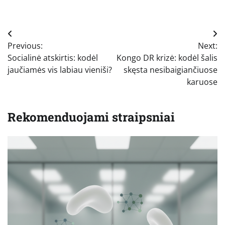
Navigacija
Previous:
Next:
tarp
Socialinė atskirtis: kodėl
Kongo DR krizė: kodėl šalis
įrašų
jaučiamės vis labiau vieniši?
skęsta nesibaigiančiuose
karuose
Rekomenduojami straipsniai