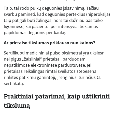
Taip, tai rodo puikų deguonies įsisavinimą. Tačiau
svarbu paminėti, kad deguonies perteklius (hiperoksija)
taip pat gali būti žalingas, nors tai dažniau pasitaiko
ligoninėse, kai pacientui per intensyviai tiekiamas
papildomas deguonis per kaukę.
Ar prietaiso tikslumas priklauso nuo kainos?
Sertifikuoti medicininiai pulso oksimetrai yra tikslesni
nei pigūs „žaisliniai“ prietaisai, parduodami
nepatikimose elektroninėse parduotuvėse. Jei
prietaisas reikalingas rimtai sveikatos stebėsenai,
rinkitės patikimų gamintojų įrenginius, turinčius CE
sertifikatą.
Praktiniai patarimai, kaip užtikrinti
tikslumą