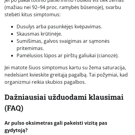
(mažiau nei 92–94 proc. ramybės būsenoje), svarbu
stebėti kitus simptomus:
Dusulys arba pasunkėjęs kvėpavimas.
Skausmas krūtinėje.
Sumišimas, galvos svaigimas ar sąmonės
pritemimas.
Pamėlusios lūpos ar pirštų galiukai (cianozė).
Jei matote šiuos simptomus kartu su žema saturacija,
nedelsiant kvieskite greitąją pagalbą. Tai požymiai, kad
organizmui reikia skubios pagalbos.
Dažniausiai užduodami klausimai
(FAQ)
Ar pulso oksimetras gali pakeisti vizitą pas
gydytoją?