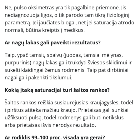
Ne, pulso oksimetras yra tik pagalbinė priemonė. Jis
nediagnozuoja ligos, o tik parodo tam tikrą fiziologinį
parametrą. Jei jaučiatės blogai, net jei saturacija atrodo
normali, būtina kreiptis į medikus.
Ar nagų lakas gali paveikti rezultatus?
Taip, ypač tamsių spalvų (juodas, tamsiai mėlynas,
purpurinis) nagų lakas gali trukdyti šviesos sklidimui ir
sukelti klaidingai žemus rodmenis. Taip pat dirbtiniai
nagai gali pakenkti tikslumui.
Kokią įtaką saturacijai turi šaltos rankos?
Šaltos rankos reiškia susiaurėjusias kraujagysles, todėl
į pirštus atiteka mažiau kraujo. Prietaisas gali sunkiai
užfiksuoti pulsą, todėl rodmenys gali būti netikslūs
arba prietaisas išvis nerodys rezultato.
Ar rodiklis 99–100 proc. visada yra gerai?