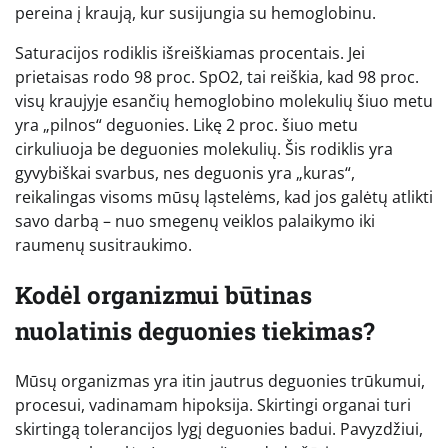
pereina į kraują, kur susijungia su hemoglobinu.
Saturacijos rodiklis išreiškiamas procentais. Jei
prietaisas rodo 98 proc. SpO2, tai reiškia, kad 98 proc.
visų kraujyje esančių hemoglobino molekulių šiuo metu
yra „pilnos“ deguonies. Likę 2 proc. šiuo metu
cirkuliuoja be deguonies molekulių. Šis rodiklis yra
gyvybiškai svarbus, nes deguonis yra „kuras“,
reikalingas visoms mūsų ląstelėms, kad jos galėtų atlikti
savo darbą – nuo smegenų veiklos palaikymo iki
raumenų susitraukimo.
Kodėl organizmui būtinas
nuolatinis deguonies tiekimas?
Mūsų organizmas yra itin jautrus deguonies trūkumui,
procesui, vadinamam hipoksija. Skirtingi organai turi
skirtingą tolerancijos lygį deguonies badui. Pavyzdžiui,