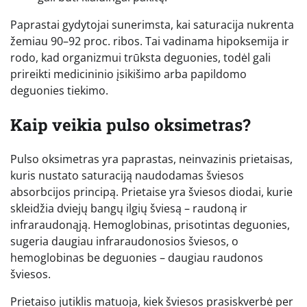
Paprastai gydytojai sunerimsta, kai saturacija nukrenta
žemiau 90–92 proc. ribos. Tai vadinama hipoksemija ir
rodo, kad organizmui trūksta deguonies, todėl gali
prireikti medicininio įsikišimo arba papildomo
deguonies tiekimo.
Kaip veikia pulso oksimetras?
Pulso oksimetras yra paprastas, neinvazinis prietaisas,
kuris nustato saturaciją naudodamas šviesos
absorbcijos principą. Prietaise yra šviesos diodai, kurie
skleidžia dviejų bangų ilgių šviesą – raudoną ir
infraraudonąją. Hemoglobinas, prisotintas deguonies,
sugeria daugiau infraraudonosios šviesos, o
hemoglobinas be deguonies – daugiau raudonos
šviesos.
Prietaiso jutiklis matuoja, kiek šviesos prasiskverbė per