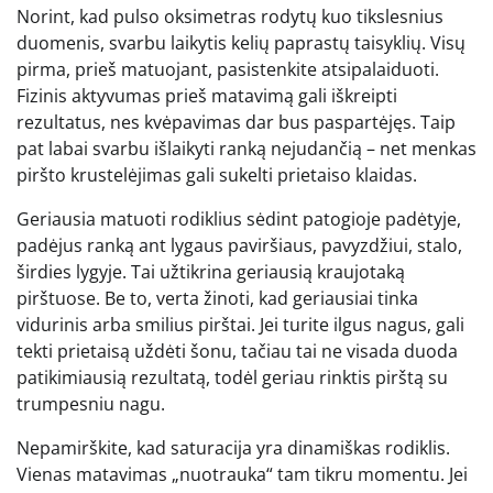
Norint, kad pulso oksimetras rodytų kuo tikslesnius
duomenis, svarbu laikytis kelių paprastų taisyklių. Visų
pirma, prieš matuojant, pasistenkite atsipalaiduoti.
Fizinis aktyvumas prieš matavimą gali iškreipti
rezultatus, nes kvėpavimas dar bus paspartėjęs. Taip
pat labai svarbu išlaikyti ranką nejudančią – net menkas
piršto krustelėjimas gali sukelti prietaiso klaidas.
Geriausia matuoti rodiklius sėdint patogioje padėtyje,
padėjus ranką ant lygaus paviršiaus, pavyzdžiui, stalo,
širdies lygyje. Tai užtikrina geriausią kraujotaką
pirštuose. Be to, verta žinoti, kad geriausiai tinka
vidurinis arba smilius pirštai. Jei turite ilgus nagus, gali
tekti prietaisą uždėti šonu, tačiau tai ne visada duoda
patikimiausią rezultatą, todėl geriau rinktis pirštą su
trumpesniu nagu.
Nepamirškite, kad saturacija yra dinamiškas rodiklis.
Vienas matavimas „nuotrauka“ tam tikru momentu. Jei