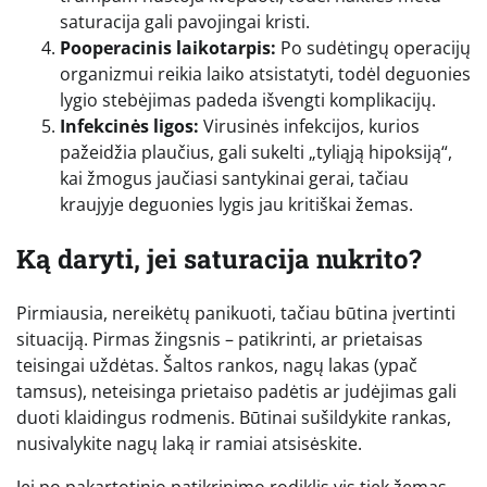
saturacija gali pavojingai kristi.
Pooperacinis laikotarpis:
Po sudėtingų operacijų
organizmui reikia laiko atsistatyti, todėl deguonies
lygio stebėjimas padeda išvengti komplikacijų.
Infekcinės ligos:
Virusinės infekcijos, kurios
pažeidžia plaučius, gali sukelti „tyliąją hipoksiją“,
kai žmogus jaučiasi santykinai gerai, tačiau
kraujyje deguonies lygis jau kritiškai žemas.
Ką daryti, jei saturacija nukrito?
Pirmiausia, nereikėtų panikuoti, tačiau būtina įvertinti
situaciją. Pirmas žingsnis – patikrinti, ar prietaisas
teisingai uždėtas. Šaltos rankos, nagų lakas (ypač
tamsus), neteisinga prietaiso padėtis ar judėjimas gali
duoti klaidingus rodmenis. Būtinai sušildykite rankas,
nusivalykite nagų laką ir ramiai atsisėskite.
Jei po pakartotinio patikrinimo rodiklis vis tiek žemas