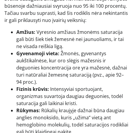
būsenoje dažniausiai svyruoja nuo 95 iki 100 procentų.
Tačiau svarbu suprasti, kad šis rodiklis nėra nekintantis
ir gali priklausyti nuo įvairių veiksnių:
Amžius:
Vyresnio amžiaus žmonėms saturacija
gali būti šiek tiek žemesnė nei jaunuoliams, ir tai
ne visada reiškia ligą.
Gyvenamoji vieta:
Žmonės, gyvenantys
aukštikalnėse, kur oro slėgis mažesnis ir
deguonies koncentracija ore yra mažesnė, dažnai
turi natūraliai žemesnę saturaciją (pvz., apie 92–
94 proc.).
Fizinis krūvis:
Intensyviai sportuojant,
organizmas suvartoja daugiau deguonies, todėl
saturacija gali laikinai kristi.
Rūkymas:
Rūkalių kraujyje dažnai būna daugiau
anglies monoksido, kuris „užima“ vietą ant
hemoglobino molekulių, todėl saturacijos rodikliai
gali būti klaidingai pakitę.