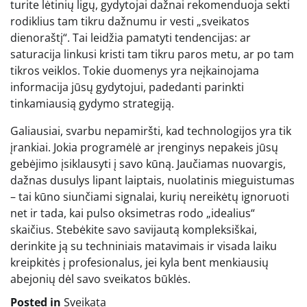
turite lėtinių ligų, gydytojai dažnai rekomenduoja sekti
rodiklius tam tikru dažnumu ir vesti „sveikatos
dienoraštį“. Tai leidžia pamatyti tendencijas: ar
saturacija linkusi kristi tam tikru paros metu, ar po tam
tikros veiklos. Tokie duomenys yra neįkainojama
informacija jūsų gydytojui, padedanti parinkti
tinkamiausią gydymo strategiją.
Galiausiai, svarbu nepamiršti, kad technologijos yra tik
įrankiai. Jokia programėlė ar įrenginys nepakeis jūsų
gebėjimo įsiklausyti į savo kūną. Jaučiamas nuovargis,
dažnas dusulys lipant laiptais, nuolatinis mieguistumas
– tai kūno siunčiami signalai, kurių nereikėtų ignoruoti
net ir tada, kai pulso oksimetras rodo „idealius“
skaičius. Stebėkite savo savijautą kompleksiškai,
derinkite ją su techniniais matavimais ir visada laiku
kreipkitės į profesionalus, jei kyla bent menkiausių
abejonių dėl savo sveikatos būklės.
Posted in
Sveikata