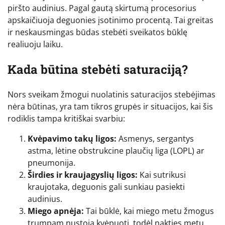
piršto audinius. Pagal gautą skirtumą procesorius
apskaičiuoja deguonies įsotinimo procentą. Tai greitas
ir neskausmingas būdas stebėti sveikatos būklę
realiuoju laiku.
Kada būtina stebėti saturaciją?
Nors sveikam žmogui nuolatinis saturacijos stebėjimas
nėra būtinas, yra tam tikros grupės ir situacijos, kai šis
rodiklis tampa kritiškai svarbiu:
Kvėpavimo takų ligos:
Asmenys, sergantys
astma, lėtine obstrukcine plaučių liga (LOPL) ar
pneumonija.
Širdies ir kraujagyslių ligos:
Kai sutrikusi
kraujotaka, deguonis gali sunkiau pasiekti
audinius.
Miego apnėja:
Tai būklė, kai miego metu žmogus
trumpam nustoja kvėpuoti, todėl nakties metu