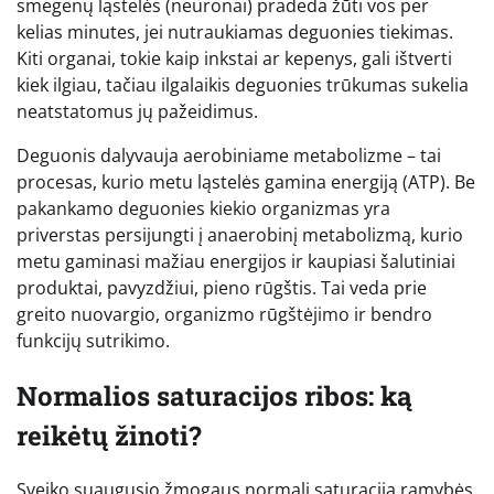
smegenų ląstelės (neuronai) pradeda žūti vos per
kelias minutes, jei nutraukiamas deguonies tiekimas.
Kiti organai, tokie kaip inkstai ar kepenys, gali ištverti
kiek ilgiau, tačiau ilgalaikis deguonies trūkumas sukelia
neatstatomus jų pažeidimus.
Deguonis dalyvauja aerobiniame metabolizme – tai
procesas, kurio metu ląstelės gamina energiją (ATP). Be
pakankamo deguonies kiekio organizmas yra
priverstas persijungti į anaerobinį metabolizmą, kurio
metu gaminasi mažiau energijos ir kaupiasi šalutiniai
produktai, pavyzdžiui, pieno rūgštis. Tai veda prie
greito nuovargio, organizmo rūgštėjimo ir bendro
funkcijų sutrikimo.
Normalios saturacijos ribos: ką
reikėtų žinoti?
Sveiko suaugusio žmogaus normali saturacija ramybės