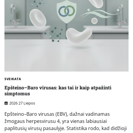
SVEIKATA
Epšteino–Baro virusas: kas tai ir kaip atpažinti
simptomus
2026 27 Liepos
Epšteino–Baro virusas (EBV), dažnai vadinamas
žmogaus herpesvirusu 4, yra vienas labiausiai
paplitusių virusų pasaulyje. Statistika rodo, kad didžioji