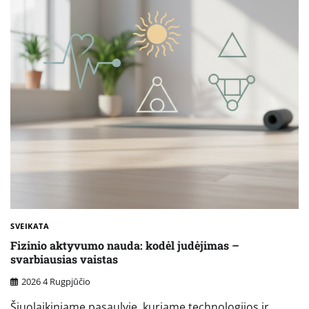
SVEIKATA
Fizinio aktyvumo nauda: kodėl judėjimas –
svarbiausias vaistas
2026 4 Rugpjūčio
Šiuolaikiniame pasaulyje, kuriame technologijos ir