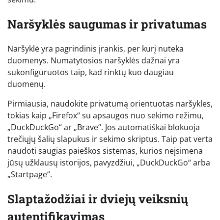
Naršyklės saugumas ir privatumas
Naršyklė yra pagrindinis įrankis, per kurį nuteka
duomenys. Numatytosios naršyklės dažnai yra
sukonfigūruotos taip, kad rinktų kuo daugiau
duomenų.
Pirmiausia, naudokite privatumą orientuotas naršykles,
tokias kaip „Firefox“ su apsaugos nuo sekimo režimu,
„DuckDuckGo“ ar „Brave“. Jos automatiškai blokuoja
trečiųjų šalių slapukus ir sekimo skriptus. Taip pat verta
naudoti saugias paieškos sistemas, kurios neįsimena
jūsų užklausų istorijos, pavyzdžiui, „DuckDuckGo“ arba
„Startpage“.
Slaptažodžiai ir dviejų veiksnių
autentifikavimas