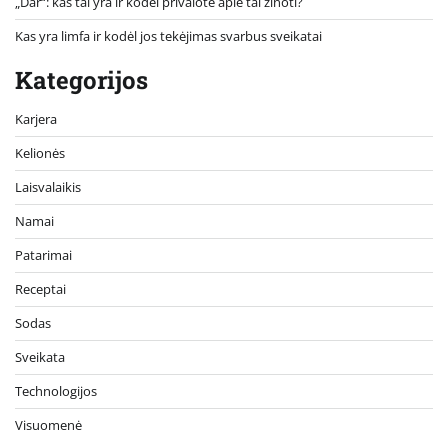
„Dar“: kas tai yra ir kodėl privalote apie tai žinoti?
Kas yra limfa ir kodėl jos tekėjimas svarbus sveikatai
Kategorijos
Karjera
Kelionės
Laisvalaikis
Namai
Patarimai
Receptai
Sodas
Sveikata
Technologijos
Visuomenė