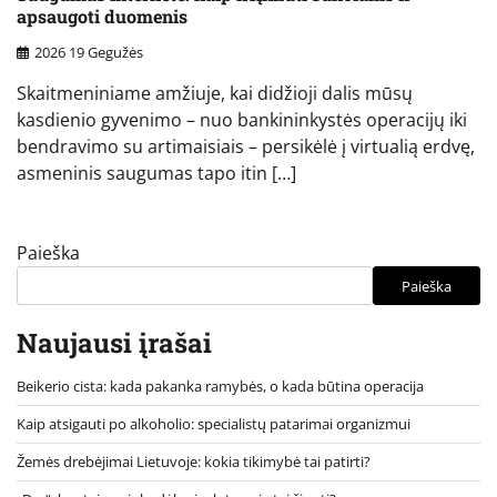
apsaugoti duomenis
2026 19 Gegužės
Skaitmeniniame amžiuje, kai didžioji dalis mūsų
kasdienio gyvenimo – nuo bankininkystės operacijų iki
bendravimo su artimaisiais – persikėlė į virtualią erdvę,
asmeninis saugumas tapo itin […]
Paieška
Paieška
Naujausi įrašai
Beikerio cista: kada pakanka ramybės, o kada būtina operacija
Kaip atsigauti po alkoholio: specialistų patarimai organizmui
Žemės drebėjimai Lietuvoje: kokia tikimybė tai patirti?