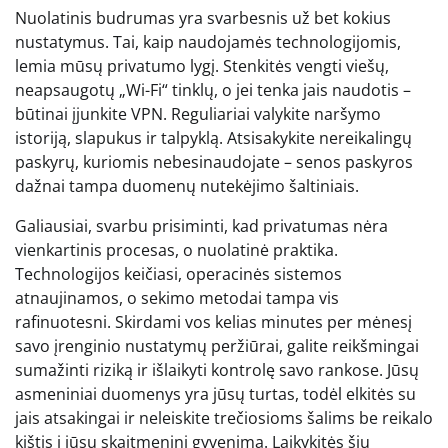
Nuolatinis budrumas yra svarbesnis už bet kokius
nustatymus. Tai, kaip naudojamės technologijomis,
lemia mūsų privatumo lygį. Stenkitės vengti viešų,
neapsaugotų „Wi-Fi“ tinklų, o jei tenka jais naudotis –
būtinai įjunkite VPN. Reguliariai valykite naršymo
istoriją, slapukus ir talpyklą. Atsisakykite nereikalingų
paskyrų, kuriomis nebesinaudojate – senos paskyros
dažnai tampa duomenų nutekėjimo šaltiniais.
Galiausiai, svarbu prisiminti, kad privatumas nėra
vienkartinis procesas, o nuolatinė praktika.
Technologijos keičiasi, operacinės sistemos
atnaujinamos, o sekimo metodai tampa vis
rafinuotesni. Skirdami vos kelias minutes per mėnesį
savo įrenginio nustatymų peržiūrai, galite reikšmingai
sumažinti riziką ir išlaikyti kontrolę savo rankose. Jūsų
asmeniniai duomenys yra jūsų turtas, todėl elkitės su
jais atsakingai ir neleiskite trečiosioms šalims be reikalo
kištis į jūsų skaitmeninį gyvenimą. Laikykitės šių