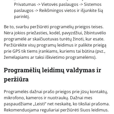
Privatumas -> Vietovės paslaugos -> Sistemos
paslaugos -> Reikšmingos vietos ir išjunkite šią
parinktį.
Be to, svarbu peržiūrėti programėlių prieigos teises.
Nėra jokios priežasties, kodėl, pavyzdžiui, žibintuvėlio
programėlė ar skaičiuotuvas turėtų žinoti, kur esate.
Peržiūrėkite visų programų leidimus ir palikite prieigą
prie GPS tik tiems įrankiams, kuriems tai būtina (pvz.,
žemėlapiams ar taksi iškvietimo programėlėms).
Programėlių leidimų valdymas ir
peržiūra
Programėlės dažnai prašo prieigos prie jūsų kontaktų,
mikrofono, kameros ir nuotraukų. Dažnai mes
paspaudžiame „Leisti“ net neskaitę, ko tiksliai prašoma.
Rekomenduojama reguliariai peržiūrėti šiuos leidimus.