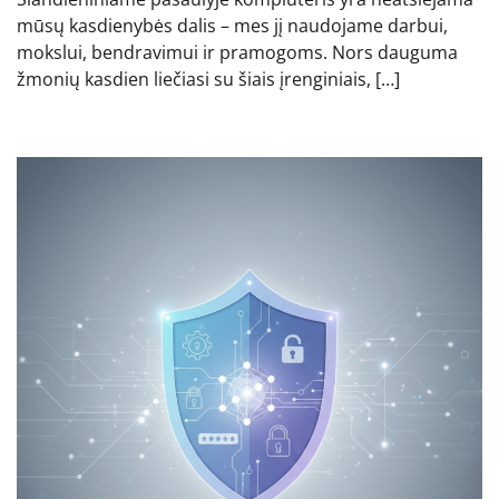
mūsų kasdienybės dalis – mes jį naudojame darbui,
mokslui, bendravimui ir pramogoms. Nors dauguma
žmonių kasdien liečiasi su šiais įrenginiais, […]