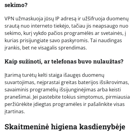
sekimo?
VPN užmaskuoja jūsų IP adresą ir užšifruoja duomenų
srautą nuo interneto tiekėjo, tačiau jis neapsaugo nuo
sekimo, kurį vykdo pačios programėlės ar svetainės, į
kurias prisijungiate savo paskyromis. Tai naudingas
įrankis, bet ne visagalis sprendimas.
Kaip sužinoti, ar telefonas buvo nulaužtas?
Įtarimą turėtų kelti staiga išaugęs duomenų
suvartojimas, neįprastai greitas baterijos išsikrovimas,
savaiminis programėlių išsijunginėjimas arba keisti
pranešimai. Jei pastebite tokius simptomus, pirmiausia
peržiūrėkite įdiegtas programėles ir pašalinkite visas
įtartinas.
Skaitmeninė higiena kasdienybėje