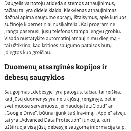
Daugelis vartotojų atideda sistemos atnaujinimus,
tačiau tai yra didelė klaida. Kiekvienas atnaujinimas
dažnai apima saugumo spragų ištaisymus, apie kuriuos
sužinoję kibernetiniai nusikaltėliai. Kai programinė
įranga pasenusi, jūsų telefonas tampa lengvu grobiu.
Visada nustatykite automatinį atnaujinimų diegimą –
tai užtikrina, kad kritinės saugumo pataisos būtų
įdiegtos kuo greičiau.
Duomenų atsarginės kopijos ir
debesų saugyklos
Saugojimas „debesyje“ yra patogus, tačiau tai reiškia,
kad jūsų duomenys yra ne tik jūsų įrenginyje, bet ir
svetimuose serveriuose. Jei naudojate „iCloud“ ar
„Google Drive“, būtinai įjunkite šifravimą. „Apple“ atveju
tai yra „Advanced Data Protection“ funkcija, kuri
užšifruoja visą jūsų debesyje saugomą informaciją taip,