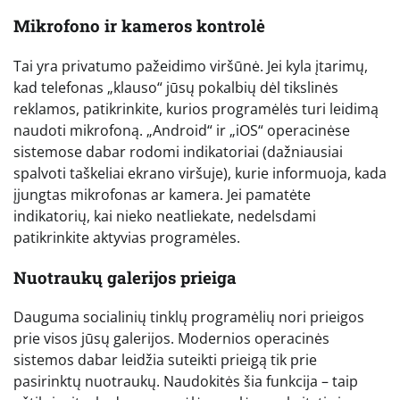
Mikrofono ir kameros kontrolė
Tai yra privatumo pažeidimo viršūnė. Jei kyla įtarimų,
kad telefonas „klauso“ jūsų pokalbių dėl tikslinės
reklamos, patikrinkite, kurios programėlės turi leidimą
naudoti mikrofoną. „Android“ ir „iOS“ operacinėse
sistemose dabar rodomi indikatoriai (dažniausiai
spalvoti taškeliai ekrano viršuje), kurie informuoja, kada
įjungtas mikrofonas ar kamera. Jei pamatėte
indikatorių, kai nieko neatliekate, nedelsdami
patikrinkite aktyvias programėles.
Nuotraukų galerijos prieiga
Dauguma socialinių tinklų programėlių nori prieigos
prie visos jūsų galerijos. Modernios operacinės
sistemos dabar leidžia suteikti prieigą tik prie
pasirinktų nuotraukų. Naudokitės šia funkcija – taip