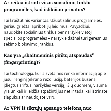
Ar reikia ištrinti visas socialinių tinklų
programėles, kad išlikčiau privatus?
Tai kraštutinis variantas. Užuot šalinus programėles,
geriau griežtai apriboti jų leidimus. Pavyzdžiui,
naudokite socialinius tinklus per naršyklę vietoj
specialios programėlės – naršyklė dažnai turi geresnius
sekimo blokavimo įrankius.
Kas yra „skaitmeninis pirštų atspaudas“
(fingerprinting)?
Tai technologija, kuria svetainės renka informaciją apie
jūsų įrenginį (ekrano rezoliuciją, baterijos būseną,
įdiegtus šriftus, naršyklės versiją). Šių duomenų visuma
yra unikali ir leidžia atpažinti jus net ir tada, kai ištrinate
slapukus ar naudojate VPN.
Ar VPN iš tikrųjų apsaugo telefoną nuo