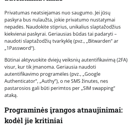
Privatumas neatsiejamas nuo saugumo. Jei jūsų
paskyra bus nulaužta, jokie privatumo nustatymai
nepadės. Naudokite stiprius, unikalius slaptažodžius
kiekvienai paskyrai. Geriausias būdas tai padaryti –
naudoti slaptažodžių tvarkyklę (pvz., „Bitwarden“ ar
„1Password“).
Būtinai aktyvuokite dviejų veiksnių autentifikavimą (2FA)
visur, kur tik įmanoma. Geriausia naudoti
autentifikavimo programėles (pvz., „Google
Authenticator“, „Authy“), o ne SMS žinutes, nes
pastarosios gali būti perimtos per „SIM swapping“
ataką.
Programinės įrangos atnaujinimai:
kodėl jie kritiniai