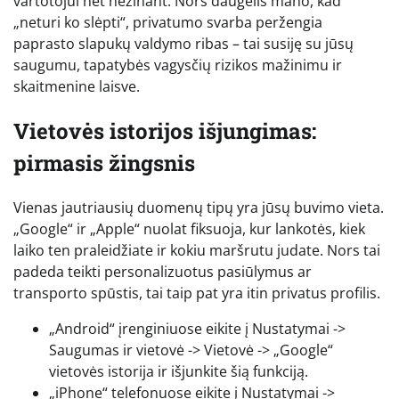
vartotojui net nežinant. Nors daugelis mano, kad
„neturi ko slėpti“, privatumo svarba peržengia
paprasto slapukų valdymo ribas – tai susiję su jūsų
saugumu, tapatybės vagysčių rizikos mažinimu ir
skaitmenine laisve.
Vietovės istorijos išjungimas:
pirmasis žingsnis
Vienas jautriausių duomenų tipų yra jūsų buvimo vieta.
„Google“ ir „Apple“ nuolat fiksuoja, kur lankotės, kiek
laiko ten praleidžiate ir kokiu maršrutu judate. Nors tai
padeda teikti personalizuotus pasiūlymus ar
transporto spūstis, tai taip pat yra itin privatus profilis.
„Android“ įrenginiuose eikite į Nustatymai ->
Saugumas ir vietovė -> Vietovė -> „Google“
vietovės istorija ir išjunkite šią funkciją.
„iPhone“ telefonuose eikite į Nustatymai ->