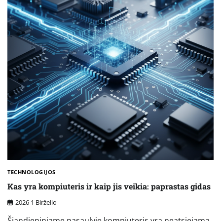
TECHNOLOGIJOS
Kas yra kompiuteris ir kaip jis veikia: paprastas gidas
2026 1 Birželio
Šiandieniniame pasaulyje kompiuteris yra neatsiejama