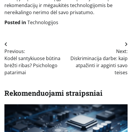
rekomendacijų ir mėgaukitės technologijomis be
nereikalingo nerimo dėl savo privatumo.
Posted in
Technologijos
Navigacija
Previous:
Next:
tarp
Kodėl santykiuose būtina
Diskriminacija darbe: kaip
įrašų
brėžti ribas? Psichologo
atpažinti ir apginti savo
patarimai
teises
Rekomenduojami straipsniai