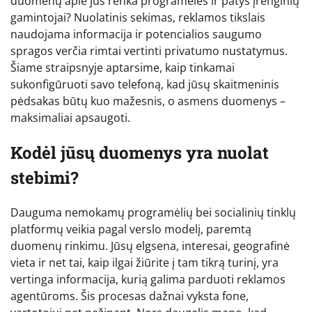
duomenų apie jus renka programėlės ir patys įrenginių
gamintojai? Nuolatinis sekimas, reklamos tikslais
naudojama informacija ir potencialios saugumo
spragos verčia rimtai vertinti privatumo nustatymus.
Šiame straipsnyje aptarsime, kaip tinkamai
sukonfigūruoti savo telefoną, kad jūsų skaitmeninis
pėdsakas būtų kuo mažesnis, o asmens duomenys –
maksimaliai apsaugoti.
Kodėl jūsų duomenys yra nuolat
stebimi?
Dauguma nemokamų programėlių bei socialinių tinklų
platformų veikia pagal verslo modelį, paremtą
duomenų rinkimu. Jūsų elgsena, interesai, geografinė
vieta ir net tai, kaip ilgai žiūrite į tam tikrą turinį, yra
vertinga informacija, kurią galima parduoti reklamos
agentūroms. Šis procesas dažnai vyksta fone,