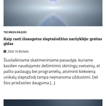
TECHNOLOGIJOS
Kaip rasti išsaugotus slaptažodžius naršyklėje: greitas
gidas
2026 16 Birželio
Šiuolaikiniame skaitmeniniame pasaulyje, kuriame
kasdien naudojamės dešimtimis skirtingų svetainių, el.
pašto paslaugų bei programėlių, atsiminti kiekvieną
unikalų slaptažodį tampa neįmanoma užduotimi. Dėl
šios priežasties dauguma […]