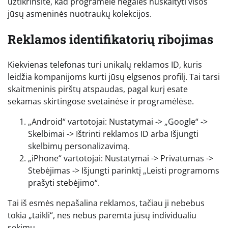
užtikrinsite, kad programėlė negalės nuskaityti visos
jūsų asmeninės nuotraukų kolekcijos.
Reklamos identifikatorių ribojimas
Kiekvienas telefonas turi unikalų reklamos ID, kuris
leidžia kompanijoms kurti jūsų elgsenos profilį. Tai tarsi
skaitmeninis pirštų atspaudas, pagal kurį esate
sekamas skirtingose svetainėse ir programėlėse.
„Android“ vartotojai: Nustatymai -> „Google“ ->
Skelbimai -> Ištrinti reklamos ID arba Išjungti
skelbimų personalizavimą.
„iPhone“ vartotojai: Nustatymai -> Privatumas ->
Stebėjimas -> Išjungti parinktį „Leisti programoms
prašyti stebėjimo“.
Tai iš esmės nepašalina reklamos, tačiau ji nebebus
tokia „taikli“, nes nebus paremta jūsų individualiu
sekimu.