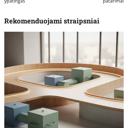
ypatingas
patarimai
Rekomenduojami straipsniai