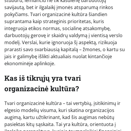
stuburu, lemiančiu ne tik kasdienę darbuotojų
savijautą, bet ir ilgalaikį įmonės atsparumą rinkos
pokyčiams. Tvari organizacinė kultūra šiandien
suprantama kaip strateginis prioritetas, kuris
integruoja etikos normas, socialinę atsakomybę,
darbuotojų gerovę ir skaidrų valdymą į vientisą verslo
modelį. Verslai, kurie ignoruoja šį aspektą, rizikuoja
prarasti savo svarbiausią kapitalą – žmones, o kartu su
jais ir galimybę išlikti aktualiais nuolat kintančioje
ekonominėje aplinkoje.
Kas iš tikrųjų yra tvari
organizacinė kultūra?
Tvari organizacinė kultūra – tai vertybių, įsitikinimų ir
elgesio modelių visuma, kuri skatina organizacijos
augimą, kartu užtikrinant, kad šis augimas nebūtų
pasiektas kitų sąskaita. Tai yra kultūra, orientuota į