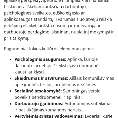
ilgalaikę perspektyvą, kurioje trumpalaikiai finansiniai
tikslai nėra iškeliami aukščiau darbuotojų
psichologinės sveikatos, etiško elgesio ar
aplinkosaugos standartų. Tvarumas šiuo atveju reiškia
gebėjimą išlaikyti aukštą našumą ir motyvaciją be
darbuotojų perdegimo, skatinant nuolatinį mokymąsi ir
prisitaikymą.
Pagrindiniai tokios kultūros elementai apima:
Psichologinis saugumas:
Aplinka, kurioje
darbuotojai nebijo išreikšti savo nuomonės,
klausti ar klysti.
Skaidrumas ir atvirumas:
Aiškus komunikavimas
apie įmonės tikslus, problemas ir sėkmes.
Socialinė atsakomybė:
Sąmoningas verslo
poveikis bendruomenei ir aplinkai.
Darbuotojų įgalinimas:
Autonomijos suteikimas
ir pasitikėjimas komandos nariais.
Vertybėmis grįstas vadovavimas:
Lyderiai, kurie