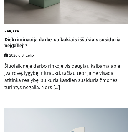
KARJERA
Diskriminacija darbe: su kokiais iššūkiais susiduria
neįgalieji?
2026 6 Birželio
Šiuolaikinėje darbo rinkoje vis daugiau kalbama apie
įvairovę, lygybę ir įtrauktį, tačiau teorija ne visada
atitinka realybę, su kuria kasdien susiduria žmonės,
turintys negalią. Nors […]