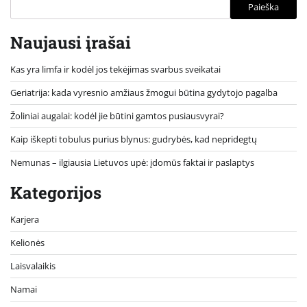
Paieška
Naujausi įrašai
Kas yra limfa ir kodėl jos tekėjimas svarbus sveikatai
Geriatrija: kada vyresnio amžiaus žmogui būtina gydytojo pagalba
Žoliniai augalai: kodėl jie būtini gamtos pusiausvyrai?
Kaip iškepti tobulus purius blynus: gudrybės, kad nepridegtų
Nemunas – ilgiausia Lietuvos upė: įdomūs faktai ir paslaptys
Kategorijos
Karjera
Kelionės
Laisvalaikis
Namai