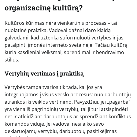
organizacinę kultūrą?
Kultūros kūrimas nėra vienkartinis procesas – tai
nuolatinė praktika. Vadovai dažnai daro klaidą
galvodami, kad užtenka suformuluoti vertybes ir jas
patalpinti įmonės interneto svetainėje. Tačiau kultūrą
kuria kasdieniai veiksmai, sprendimai ir bendravimo
stilius.
Vertybių vertimas į praktiką
Vertybės tampa tvarios tik tada, kai jos yra
integruojamos į visus verslo procesus: nuo darbuotojų
atrankos iki veiklos vertinimo. Pavyzdžiui, jei „pagarba“
yra viena iš pagrindinių vertybių, tai ji turi atsispindėti
net ir atleidžiant darbuotojus ar sprendžiant konfliktus
komandos viduje. Jei vadovai nesilaiko savo
deklaruojamų vertybių, darbuotojų pasitikėjimas