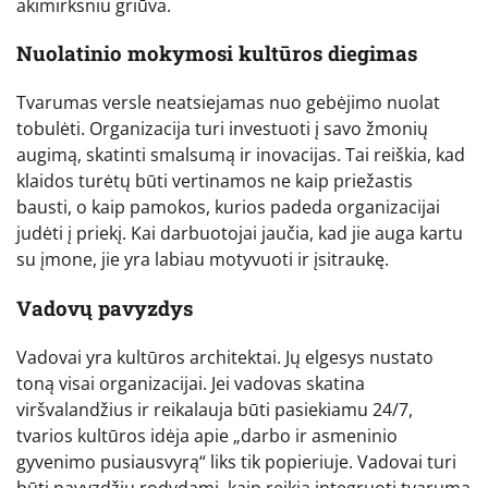
akimirksniu griūva.
Nuolatinio mokymosi kultūros diegimas
Tvarumas versle neatsiejamas nuo gebėjimo nuolat
tobulėti. Organizacija turi investuoti į savo žmonių
augimą, skatinti smalsumą ir inovacijas. Tai reiškia, kad
klaidos turėtų būti vertinamos ne kaip priežastis
bausti, o kaip pamokos, kurios padeda organizacijai
judėti į priekį. Kai darbuotojai jaučia, kad jie auga kartu
su įmone, jie yra labiau motyvuoti ir įsitraukę.
Vadovų pavyzdys
Vadovai yra kultūros architektai. Jų elgesys nustato
toną visai organizacijai. Jei vadovas skatina
viršvalandžius ir reikalauja būti pasiekiamu 24/7,
tvarios kultūros idėja apie „darbo ir asmeninio
gyvenimo pusiausvyrą“ liks tik popieriuje. Vadovai turi
būti pavyzdžiu rodydami, kaip reikia integruoti tvarumą