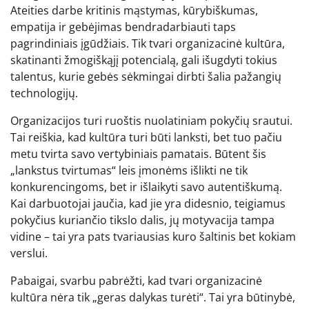
Ateities darbe kritinis mąstymas, kūrybiškumas,
empatija ir gebėjimas bendradarbiauti taps
pagrindiniais įgūdžiais. Tik tvari organizacinė kultūra,
skatinanti žmogiškąjį potencialą, gali išugdyti tokius
talentus, kurie gebės sėkmingai dirbti šalia pažangių
technologijų.
Organizacijos turi ruoštis nuolatiniam pokyčių srautui.
Tai reiškia, kad kultūra turi būti lanksti, bet tuo pačiu
metu tvirta savo vertybiniais pamatais. Būtent šis
„lankstus tvirtumas“ leis įmonėms išlikti ne tik
konkurencingoms, bet ir išlaikyti savo autentiškumą.
Kai darbuotojai jaučia, kad jie yra didesnio, teigiamus
pokyčius kuriančio tikslo dalis, jų motyvacija tampa
vidine – tai yra pats tvariausias kuro šaltinis bet kokiam
verslui.
Pabaigai, svarbu pabrėžti, kad tvari organizacinė
kultūra nėra tik „geras dalykas turėti“. Tai yra būtinybė,