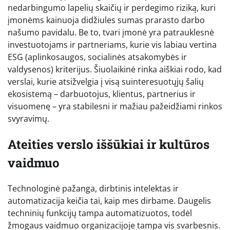
nedarbingumo lapelių skaičių ir perdegimo riziką, kuri
įmonėms kainuoja didžiules sumas prarasto darbo
našumo pavidalu. Be to, tvari įmonė yra patrauklesnė
investuotojams ir partneriams, kurie vis labiau vertina
ESG (aplinkosaugos, socialinės atsakomybės ir
valdysenos) kriterijus. Šiuolaikinė rinka aiškiai rodo, kad
verslai, kurie atsižvelgia į visą suinteresuotųjų šalių
ekosistemą – darbuotojus, klientus, partnerius ir
visuomenę – yra stabilesni ir mažiau pažeidžiami rinkos
svyravimų.
Ateities verslo iššūkiai ir kultūros
vaidmuo
Technologinė pažanga, dirbtinis intelektas ir
automatizacija keičia tai, kaip mes dirbame. Daugelis
techninių funkcijų tampa automatizuotos, todėl
žmogaus vaidmuo organizacijoje tampa vis svarbesnis.