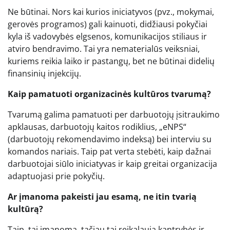
Ne būtinai. Nors kai kurios iniciatyvos (pvz., mokymai,
gerovės programos) gali kainuoti, didžiausi pokyčiai
kyla iš vadovybės elgsenos, komunikacijos stiliaus ir
atviro bendravimo. Tai yra nematerialūs veiksniai,
kuriems reikia laiko ir pastangų, bet ne būtinai didelių
finansinių injekcijų.
Kaip pamatuoti organizacinės kultūros tvarumą?
Tvarumą galima pamatuoti per darbuotojų įsitraukimo
apklausas, darbuotojų kaitos rodiklius, „eNPS“
(darbuotojų rekomendavimo indeksą) bei interviu su
komandos nariais. Taip pat verta stebėti, kaip dažnai
darbuotojai siūlo iniciatyvas ir kaip greitai organizacija
adaptuojasi prie pokyčių.
Ar įmanoma pakeisti jau esamą, ne itin tvarią
kultūrą?
Taip, tai įmanoma, tačiau tai reikalauja kantrybės ir