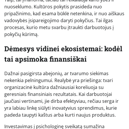
nuoseklumo. Kultūros pokytis prasideda nuo
pripažinimo, kad esama būklė netenkina, ir nuo aiškaus
vadovybės įsipareigojimo daryti pokyčius. Tai ilgas
procesas, kurio metu svarbu įtraukti darbuotojus į
pokyčių kūrimą.
Dėmesys vidinei ekosistemai: kodėl
tai apsimoka finansiškai
Dažnai pasigirsta abejonių, ar tvarumo siekimas
nekenkia pelningumui. Realybė yra priešinga: tvari
organizacinė kultūra dažniausiai koreliuoja su
geresniais finansiniais rezultatais. Kai darbuotojai
jaučiasi vertinami, jie dirba efektyviau, rečiau serga ir
yra labiau linkę siūlyti inovatyvius sprendimus, kurie
padeda taupyti kaštus arba kurti naujus produktus.
Investavimas į psichologinę sveikatą sumažina