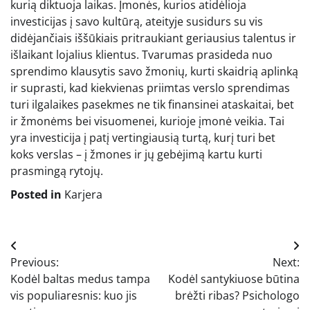
kurią diktuoja laikas. Įmonės, kurios atidėlioja
investicijas į savo kultūrą, ateityje susidurs su vis
didėjančiais iššūkiais pritraukiant geriausius talentus ir
išlaikant lojalius klientus. Tvarumas prasideda nuo
sprendimo klausytis savo žmonių, kurti skaidrią aplinką
ir suprasti, kad kiekvienas priimtas verslo sprendimas
turi ilgalaikes pasekmes ne tik finansinei ataskaitai, bet
ir žmonėms bei visuomenei, kurioje įmonė veikia. Tai
yra investicija į patį vertingiausią turtą, kurį turi bet
koks verslas – į žmones ir jų gebėjimą kartu kurti
prasmingą rytojų.
Posted in
Karjera
Navigacija
Previous:
Next:
tarp
Kodėl baltas medus tampa
Kodėl santykiuose būtina
įrašų
vis populiaresnis: kuo jis
brėžti ribas? Psichologo