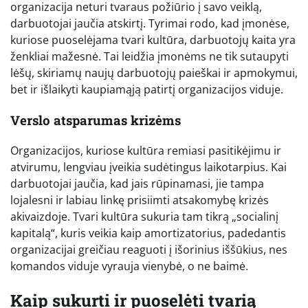
organizacija neturi tvaraus požiūrio į savo veiklą,
darbuotojai jaučia atskirtį. Tyrimai rodo, kad įmonėse,
kuriose puoselėjama tvari kultūra, darbuotojų kaita yra
ženkliai mažesnė. Tai leidžia įmonėms ne tik sutaupyti
lėšų, skiriamų naujų darbuotojų paieškai ir apmokymui,
bet ir išlaikyti kaupiamąją patirtį organizacijos viduje.
Verslo atsparumas krizėms
Organizacijos, kuriose kultūra remiasi pasitikėjimu ir
atvirumu, lengviau įveikia sudėtingus laikotarpius. Kai
darbuotojai jaučia, kad jais rūpinamasi, jie tampa
lojalesni ir labiau linkę prisiimti atsakomybę krizės
akivaizdoje. Tvari kultūra sukuria tam tikrą „socialinį
kapitalą“, kuris veikia kaip amortizatorius, padedantis
organizacijai greičiau reaguoti į išorinius iššūkius, nes
komandos viduje vyrauja vienybė, o ne baimė.
Kaip sukurti ir puoselėti tvarią