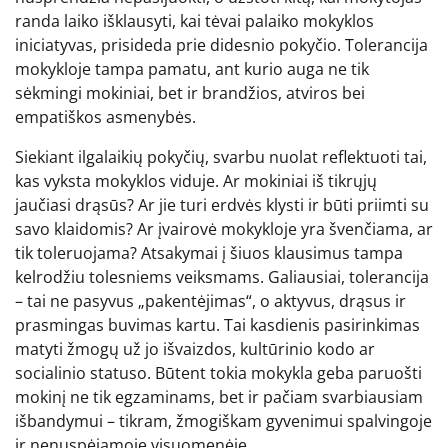
randa laiko išklausyti, kai tėvai palaiko mokyklos
iniciatyvas, prisideda prie didesnio pokyčio. Tolerancija
mokykloje tampa pamatu, ant kurio auga ne tik
sėkmingi mokiniai, bet ir brandžios, atviros bei
empatiškos asmenybės.
Siekiant ilgalaikių pokyčių, svarbu nuolat reflektuoti tai,
kas vyksta mokyklos viduje. Ar mokiniai iš tikrųjų
jaučiasi drąsūs? Ar jie turi erdvės klysti ir būti priimti su
savo klaidomis? Ar įvairovė mokykloje yra švenčiama, ar
tik toleruojama? Atsakymai į šiuos klausimus tampa
kelrodžiu tolesniems veiksmams. Galiausiai, tolerancija
– tai ne pasyvus „pakentėjimas“, o aktyvus, drąsus ir
prasmingas buvimas kartu. Tai kasdienis pasirinkimas
matyti žmogų už jo išvaizdos, kultūrinio kodo ar
socialinio statuso. Būtent tokia mokykla geba paruošti
mokinį ne tik egzaminams, bet ir pačiam svarbiausiam
išbandymui – tikram, žmogiškam gyvenimui spalvingoje
ir nenuspėjamoje visuomenėje.