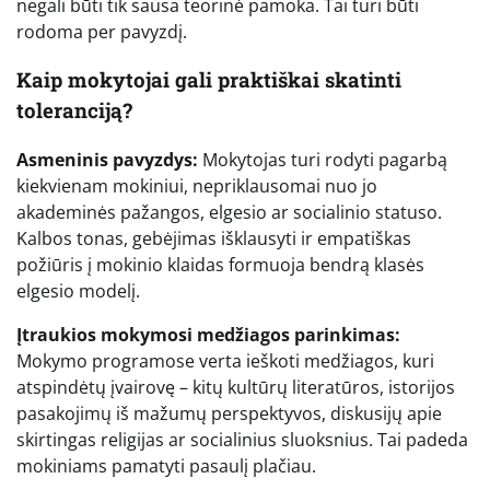
negali būti tik sausa teorinė pamoka. Tai turi būti
rodoma per pavyzdį.
Kaip mokytojai gali praktiškai skatinti
toleranciją?
Asmeninis pavyzdys:
Mokytojas turi rodyti pagarbą
kiekvienam mokiniui, nepriklausomai nuo jo
akademinės pažangos, elgesio ar socialinio statuso.
Kalbos tonas, gebėjimas išklausyti ir empatiškas
požiūris į mokinio klaidas formuoja bendrą klasės
elgesio modelį.
Įtraukios mokymosi medžiagos parinkimas:
Mokymo programose verta ieškoti medžiagos, kuri
atspindėtų įvairovę – kitų kultūrų literatūros, istorijos
pasakojimų iš mažumų perspektyvos, diskusijų apie
skirtingas religijas ar socialinius sluoksnius. Tai padeda
mokiniams pamatyti pasaulį plačiau.