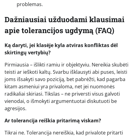
problemas.
Dažniausiai užduodami klausimai
apie tolerancijos ugdymą (FAQ)
Ką daryti, jei klasėje kyla atviras konfliktas dėl
skirtingų vertybių?
Pirmiausia – išlikti ramiu ir objektyviu. Nereikia skubėti
teisti ar ieškoti kaltų. Svarbu išklausyti abi puses, leisti
joms išsakyti savo poziciją, bet pabrėžti, kad pagarba
kitam asmeniui yra privaloma, net jei nuomonės
radikaliai skiriasi. Tikslas – ne priversti visus galvoti
vienodai, o išmokyti argumentuotai diskutuoti be
agresijos.
Ar tolerancija reiškia pritarimą viskam?
Tikrai ne. Tolerancija nereiškia, kad privalote pritarti