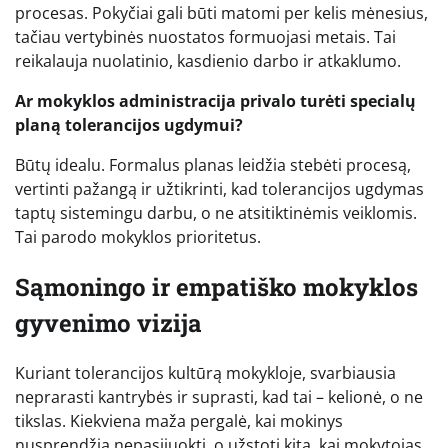
procesas. Pokyčiai gali būti matomi per kelis mėnesius,
tačiau vertybinės nuostatos formuojasi metais. Tai
reikalauja nuolatinio, kasdienio darbo ir atkaklumo.
Ar mokyklos administracija privalo turėti specialų
planą tolerancijos ugdymui?
Būtų idealu. Formalus planas leidžia stebėti procesą,
vertinti pažangą ir užtikrinti, kad tolerancijos ugdymas
taptų sistemingu darbu, o ne atsitiktinėmis veiklomis.
Tai parodo mokyklos prioritetus.
Sąmoningo ir empatiško mokyklos
gyvenimo vizija
Kuriant tolerancijos kultūrą mokykloje, svarbiausia
neprarasti kantrybės ir suprasti, kad tai – kelionė, o ne
tikslas. Kiekviena maža pergalė, kai mokinys
nusprendžia nepasijuokti, o užstoti kitą, kai mokytojas