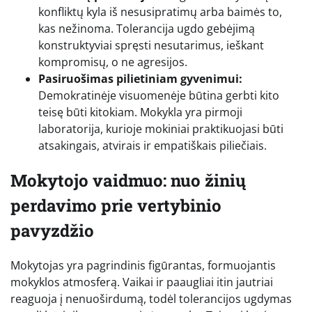
konfliktų kyla iš nesusipratimų arba baimės to,
kas nežinoma. Tolerancija ugdo gebėjimą
konstruktyviai spręsti nesutarimus, ieškant
kompromisų, o ne agresijos.
Pasiruošimas pilietiniam gyvenimui:
Demokratinėje visuomenėje būtina gerbti kito
teisę būti kitokiam. Mokykla yra pirmoji
laboratorija, kurioje mokiniai praktikuojasi būti
atsakingais, atvirais ir empatiškais piliečiais.
Mokytojo vaidmuo: nuo žinių
perdavimo prie vertybinio
pavyzdžio
Mokytojas yra pagrindinis figūrantas, formuojantis
mokyklos atmosferą. Vaikai ir paaugliai itin jautriai
reaguoja į nenuoširdumą, todėl tolerancijos ugdymas