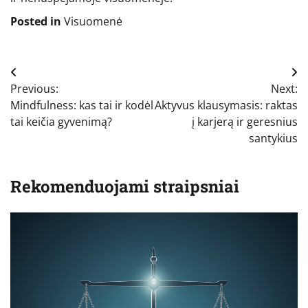
Posted in
Visuomenė
Navigacija
Previous:
Next:
tarp
Mindfulness: kas tai ir kodėl
Aktyvus klausymasis: raktas
įrašų
tai keičia gyvenimą?
į karjerą ir geresnius
santykius
Rekomenduojami straipsniai