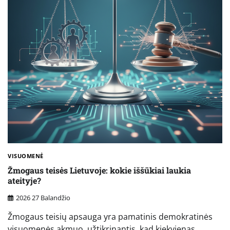
VISUOMENĖ
Žmogaus teisės Lietuvoje: kokie iššūkiai laukia
ateityje?
2026 27 Balandžio
Žmogaus teisių apsauga yra pamatinis demokratinės
visuomenės akmuo, užtikrinantis, kad kiekvienas