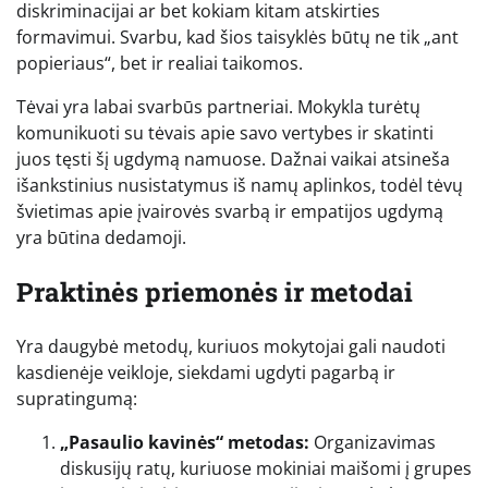
diskriminacijai ar bet kokiam kitam atskirties
formavimui. Svarbu, kad šios taisyklės būtų ne tik „ant
popieriaus“, bet ir realiai taikomos.
Tėvai yra labai svarbūs partneriai. Mokykla turėtų
komunikuoti su tėvais apie savo vertybes ir skatinti
juos tęsti šį ugdymą namuose. Dažnai vaikai atsineša
išankstinius nusistatymus iš namų aplinkos, todėl tėvų
švietimas apie įvairovės svarbą ir empatijos ugdymą
yra būtina dedamoji.
Praktinės priemonės ir metodai
Yra daugybė metodų, kuriuos mokytojai gali naudoti
kasdienėje veikloje, siekdami ugdyti pagarbą ir
supratingumą:
„Pasaulio kavinės“ metodas:
Organizavimas
diskusijų ratų, kuriuose mokiniai maišomi į grupes