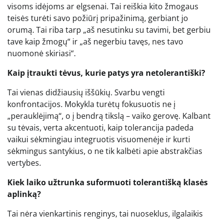
visoms idėjoms ar elgsenai. Tai reiškia kito žmogaus
teisės turėti savo požiūrį pripažinimą, gerbiant jo
orumą. Tai riba tarp „aš nesutinku su tavimi, bet gerbiu
tave kaip žmogų“ ir „aš negerbiu tavęs, nes tavo
nuomonė skiriasi“.
Kaip įtraukti tėvus, kurie patys yra netolerantiški?
Tai vienas didžiausių iššūkių. Svarbu vengti
konfrontacijos. Mokykla turėtų fokusuotis ne į
„perauklėjimą“, o į bendrą tikslą – vaiko gerovę. Kalbant
su tėvais, verta akcentuoti, kaip tolerancija padeda
vaikui sėkmingiau integruotis visuomenėje ir kurti
sėkmingus santykius, o ne tik kalbėti apie abstrakčias
vertybes.
Kiek laiko užtrunka suformuoti tolerantišką klasės
aplinką?
Tai nėra vienkartinis renginys, tai nuoseklus, ilgalaikis