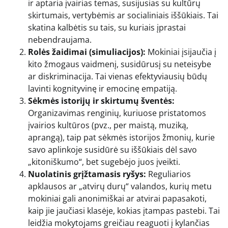
ir aptaria įvairias temas, susijusias su kultūrų
skirtumais, vertybėmis ar socialiniais iššūkiais. Tai
skatina kalbėtis su tais, su kuriais įprastai
nebendraujama.
Rolės žaidimai (simuliacijos):
Mokiniai įsijaučia į
kito žmogaus vaidmenį, susidūrusį su neteisybe
ar diskriminacija. Tai vienas efektyviausių būdų
lavinti kognityvinę ir emocinę empatiją.
Sėkmės istorijų ir skirtumų šventės:
Organizavimas renginių, kuriuose pristatomos
įvairios kultūros (pvz., per maistą, muziką,
aprangą), taip pat sėkmės istorijos žmonių, kurie
savo aplinkoje susidūrė su iššūkiais dėl savo
„kitoniškumo“, bet sugebėjo juos įveikti.
Nuolatinis grįžtamasis ryšys:
Reguliarios
apklausos ar „atvirų durų“ valandos, kurių metu
mokiniai gali anonimiškai ar atvirai papasakoti,
kaip jie jaučiasi klasėje, kokias įtampas pastebi. Tai
leidžia mokytojams greičiau reaguoti į kylančias