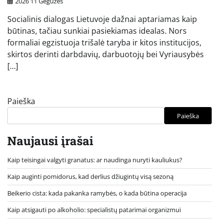
2026 11 Gegužės
Socialinis dialogas Lietuvoje dažnai aptariamas kaip
būtinas, tačiau sunkiai pasiekiamas idealas. Nors
formaliai egzistuoja trišalė taryba ir kitos institucijos,
skirtos derinti darbdavių, darbuotojų bei Vyriausybės
[…]
Paieška
Paieška
Naujausi įrašai
Kaip teisingai valgyti granatus: ar naudinga nuryti kauliukus?
Kaip auginti pomidorus, kad derlius džiugintų visą sezoną
Beikerio cista: kada pakanka ramybės, o kada būtina operacija
Kaip atsigauti po alkoholio: specialistų patarimai organizmui