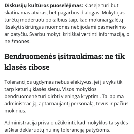
Diskusijų kultūros puoselėjimas:
Klasėje turi būti
skatinamas atviras, bet pagarbus dialogas. Mokytojas
turėtų moderuoti pokalbius taip, kad mokiniai galėtų
išsakyti skirtingas nuomones nebijodami pasmerkimo
ar patyčių. Svarbu mokyti kritiškai vertinti informaciją, o
ne žmones.
Bendruomenės įsitraukimas: ne tik
klasės ribose
Tolerancijos ugdymas nebus efektyvus, jei jis vyks tik
tarp keturių klasės sienų. Visos mokyklos
bendruomenė turi dirbti vieninga kryptimi. Tai apima
administraciją, aptarnaujantį personalą, tėvus ir pačius
mokinius.
Administracija privalo užtikrinti, kad mokyklos taisyklės
aiškiai deklaruotų nulinę toleranciją patyčioms,