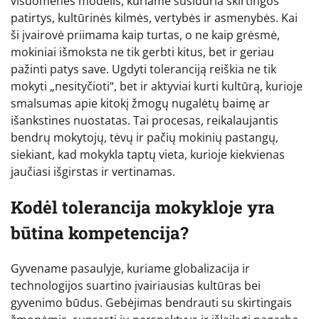
visuomenės modelis, kuriame susiduria skirtingos
patirtys, kultūrinės kilmės, vertybės ir asmenybės. Kai
ši įvairovė priimama kaip turtas, o ne kaip grėsmė,
mokiniai išmoksta ne tik gerbti kitus, bet ir geriau
pažinti patys save. Ugdyti toleranciją reiškia ne tik
mokyti „nesityčioti“, bet ir aktyviai kurti kultūrą, kurioje
smalsumas apie kitokį žmogų nugalėtų baimę ar
išankstines nuostatas. Tai procesas, reikalaujantis
bendrų mokytojų, tėvų ir pačių mokinių pastangų,
siekiant, kad mokykla taptų vieta, kurioje kiekvienas
jaučiasi išgirstas ir vertinamas.
Kodėl tolerancija mokykloje yra
būtina kompetencija?
Gyvename pasaulyje, kuriame globalizacija ir
technologijos suartino įvairiausias kultūras bei
gyvenimo būdus. Gebėjimas bendrauti su skirtingais