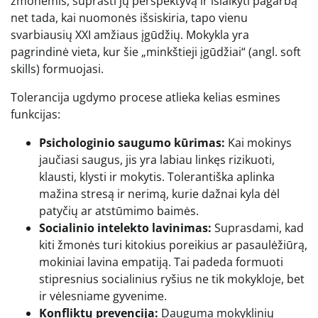
žmonėmis, suprasti jų perspektyvą ir išlaikyti pagarbą
net tada, kai nuomonės išsiskiria, tapo vienu
svarbiausių XXI amžiaus įgūdžių. Mokykla yra
pagrindinė vieta, kur šie „minkštieji įgūdžiai“ (angl. soft
skills) formuojasi.
Tolerancija ugdymo procese atlieka kelias esmines
funkcijas:
Psichologinio saugumo kūrimas:
Kai mokinys
jaučiasi saugus, jis yra labiau linkęs rizikuoti,
klausti, klysti ir mokytis. Tolerantiška aplinka
mažina stresą ir nerimą, kurie dažnai kyla dėl
patyčių ar atstūmimo baimės.
Socialinio intelekto lavinimas:
Suprasdami, kad
kiti žmonės turi kitokius poreikius ar pasaulėžiūrą,
mokiniai lavina empatiją. Tai padeda formuoti
stipresnius socialinius ryšius ne tik mokykloje, bet
ir vėlesniame gyvenime.
Konfliktų prevencija:
Dauguma mokyklinių