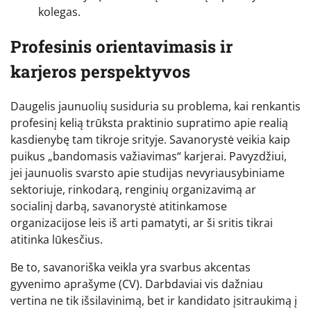
kolegas.
Profesinis orientavimasis ir
karjeros perspektyvos
Daugelis jaunuolių susiduria su problema, kai renkantis
profesinį kelią trūksta praktinio supratimo apie realią
kasdienybę tam tikroje srityje. Savanorystė veikia kaip
puikus „bandomasis važiavimas“ karjerai. Pavyzdžiui,
jei jaunuolis svarsto apie studijas nevyriausybiniame
sektoriuje, rinkodarą, renginių organizavimą ar
socialinį darbą, savanorystė atitinkamose
organizacijose leis iš arti pamatyti, ar ši sritis tikrai
atitinka lūkesčius.
Be to, savanoriška veikla yra svarbus akcentas
gyvenimo aprašyme (CV). Darbdaviai vis dažniau
vertina ne tik išsilavinimą, bet ir kandidato įsitraukimą į