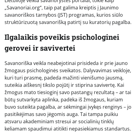
Lietuvoje veikia savanorystės portalai, tokie kaip
„Savanoriai.org“, taip pat galima kreiptis į Jaunimo
savanoriškos tarnybos (JST) programas, kurios siūlo
struktūrizuotą savanorišką patirtį su kuratorių pagalba.
Ilgalaikis poveikis psichologinei
gerovei ir savivertei
Savanoriška veikla neabejotinai prisideda ir prie jauno
žmogaus psichologinės sveikatos. Dalyvavimas veikloje,
kuri turi prasmę, padeda mažinti vienišumo jausmą,
suteikia aiškesnį tikslo pojūtį ir stiprina savivertę. Kai
žmogus mato tiesioginį savo pastangų rezultatą – ar tai
būtų sutvarkyta aplinka, padėka iš žmogaus, kuriam
buvo suteikta pagalba, ar sėkmingai įvykęs renginys – jo
pasitikėjimas savo jėgomis auga. Tai tampa puikiu
atsvaru akademiniam stresui ar socialinių tinklų
keliamam spaudimui atitikti nepasiekiamus standartus.