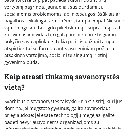
Savanorystė taip pat padeda suformuoti stiprų
vertybinį pagrindą. Jaunuoliai, susidurdami su
socialinėmis problemomis, aplinkosaugos iššūkiais ar
pagalbos reikalingais žmonėmis, tampa empatiškesni ir
sąmoningesni. Tai ugdo pilietiškumą – supratimą, kad
kiekvienas individas turi galią prisidėti prie teigiamų
pokyčių savo aplinkoje. Tokia patirtis dažnai tampa
atspirties tašku formuojantis asmeniniam požiūriui į
atsakingą vartojimą, socialinį teisingumą ir etinį
gyvenimo būdą.
Kaip atrasti tinkamą savanorystės
vietą?
Svarbiausia savanorystės taisyklė – rinktis sritį, kuri jus
domina. Jei mėgstate gyvūnus, galite savanoriauti
prieglaudose; jei esate technologijų mėgėjas, galite
padėti nevyriausybinėms organizacijoms su