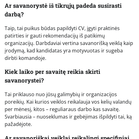
Ar savanorystė iš tikrųjų padeda susirasti
darbą?
Taip, tai puikus būdas papildyti CV, įgyti praktinės
patirties ir gauti rekomendacijų iš patikimų
organizacijų. Darbdaviai vertina savanorišką veiklą kaip
įrodymą, kad kandidatas yra motyvuotas ir sugeba
dirbti komandoje.
Kiek laiko per savaitę reikia skirti
savanorystei?
Tai priklauso nuo jūsų galimybių ir organizacijos
poreikių. Kai kurios veiklos reikalauja vos kelių valandų
per mėnesį, kitos – reguliaraus darbo kas savaitę.
Svarbiausia – nuoseklumas ir gebėjimas išpildyti tai, ką
pažadėjote.
Ar savanoriškai veiklai reikalingi specifiniai