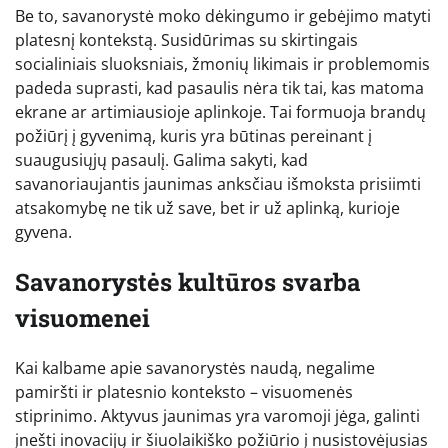
Be to, savanorystė moko dėkingumo ir gebėjimo matyti
platesnį kontekstą. Susidūrimas su skirtingais
socialiniais sluoksniais, žmonių likimais ir problemomis
padeda suprasti, kad pasaulis nėra tik tai, kas matoma
ekrane ar artimiausioje aplinkoje. Tai formuoja brandų
požiūrį į gyvenimą, kuris yra būtinas pereinant į
suaugusiųjų pasaulį. Galima sakyti, kad
savanoriaujantis jaunimas anksčiau išmoksta prisiimti
atsakomybę ne tik už save, bet ir už aplinką, kurioje
gyvena.
Savanorystės kultūros svarba
visuomenei
Kai kalbame apie savanorystės naudą, negalime
pamiršti ir platesnio konteksto – visuomenės
stiprinimo. Aktyvus jaunimas yra varomoji jėga, galinti
įnešti inovacijų ir šiuolaikiško požiūrio į nusistovėjusias