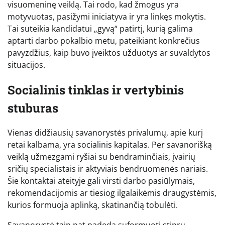
visuomeninę veiklą. Tai rodo, kad žmogus yra
motyvuotas, pasižymi iniciatyva ir yra linkęs mokytis.
Tai suteikia kandidatui „gyvą“ patirtį, kurią galima
aptarti darbo pokalbio metu, pateikiant konkrečius
pavyzdžius, kaip buvo įveiktos užduotys ar suvaldytos
situacijos.
Socialinis tinklas ir vertybinis
stuburas
Vienas didžiausių savanorystės privalumų, apie kurį
retai kalbama, yra socialinis kapitalas. Per savanorišką
veiklą užmezgami ryšiai su bendraminčiais, įvairių
sričių specialistais ir aktyviais bendruomenės nariais.
Šie kontaktai ateityje gali virsti darbo pasiūlymais,
rekomendacijomis ar tiesiog ilgalaikėmis draugystėmis,
kurios formuoja aplinką, skatinančią tobulėti.