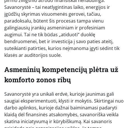
pirmo žvilgsnio atrodo finansiškai nenaudinga.
Savanorystė – tai neatlygintinas laiko, energijos ir
įgūdžių skyrimas visuomenės gerovei, tačiau,
paradoksalu, būtent šis procesas tampa vienu
galingiausių įrankių asmeniniam ir profesiniam
augimui. Tai ne tik būdas „atiduoti“ duoklę
bendruomenei, bet ir investicija į savo paties ateitį,
suteikianti patirties, kurios neįmanoma įgyti sėdint tik
klasės ar auditorijos suole.
Asmeninių kompetencijų plėtra už
komforto zonos ribų
Savanorystė yra unikali erdvė, kurioje jaunimas gali
saugiai eksperimentuoti, klysti ir mokytis. Skirtingai nuo
darbo aplinkos, kurioje dažnai baiminamasi padaryti
klaidą dėl finansinės atsakomybės, savanoriška veikla
skatina iniciatyvumą ir kūrybiškumą. Kai savanoris