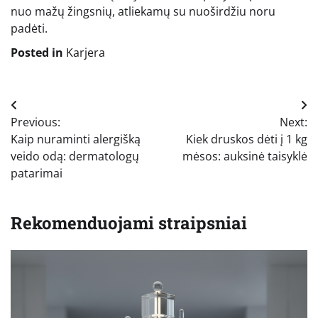
nuo mažų žingsnių, atliekamų su nuoširdžiu noru
padėti.
Posted in
Karjera
Navigacija
Previous:
Next:
tarp
Kaip nuraminti alergišką
Kiek druskos dėti į 1 kg
įrašų
veido odą: dermatologų
mėsos: auksinė taisyklė
patarimai
Rekomenduojami straipsniai