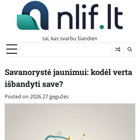
Skip
to
content
tai, kas svarbu šiandien
Savanorystė jaunimui: kodėl verta
išbandyti save?
Posted on
2026 27 gegužės