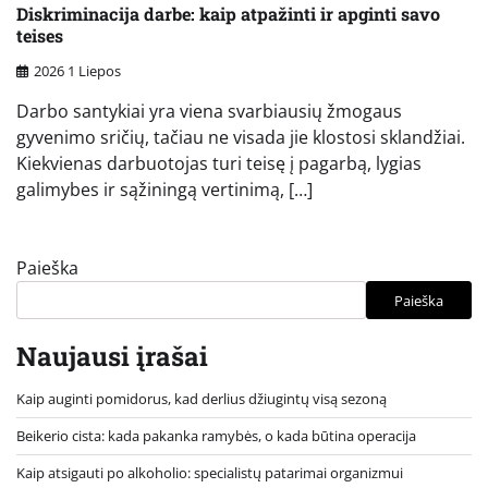
Diskriminacija darbe: kaip atpažinti ir apginti savo
teises
2026 1 Liepos
Darbo santykiai yra viena svarbiausių žmogaus
gyvenimo sričių, tačiau ne visada jie klostosi sklandžiai.
Kiekvienas darbuotojas turi teisę į pagarbą, lygias
galimybes ir sąžiningą vertinimą, […]
Paieška
Paieška
Naujausi įrašai
Kaip auginti pomidorus, kad derlius džiugintų visą sezoną
Beikerio cista: kada pakanka ramybės, o kada būtina operacija
Kaip atsigauti po alkoholio: specialistų patarimai organizmui