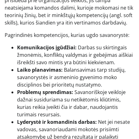
prisideda prie organizacijos veiklos, jis tampa
neatsiejama komandos dalimi, kurioje mokomasi ne tik
teorinių žinių, bet ir minkštųjų kompetencijų (angl. soft
skills), kurios šiandien yra itin vertinamos darbdavių.
Pagrindinės kompetencijos, kurias ugdo savanorystė:
Komunikacijos įgūdžiai:
Darbas su skirtingais
žmonėmis, konfliktų valdymas ir gebėjimas aiškiai
išreikšti savo mintis yra būtini kiekvienam.
Laiko planavimas:
Balansavimas tarp studijų,
savanorystės ir asmeninio gyvenimo moko
disciplinos bei prioritetų nustatymo.
Problemų sprendimas:
Savanoriškoje veikloje
dažnai susiduriama su netikėtomis kliūtimis,
kurias reikia įveikti čia ir dabar, naudojantis
turimais resursais.
Lyderystė ir komandinis darbas:
Net jei nesate
vadovas, savanoriaudami mokotės prisiimti
atsakomybę už bendrą rezultatą ir palaikyti