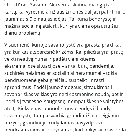
struktūras. Savanoriška veikla skatina dialogą tarp
kartų, kai vyresnio amžiaus žmonės dalijasi patirtimi, o
jaunimas siūlo naujas idėjas. Tai kuria bendrystę ir
mažina socialinę atskirtį, kuri yra viena opiausių šių
dienų problemų.
Visuomenė, kurioje savanorystė yra įprasta praktika,
yra kur kas atsparesnė krizėms. Kai piliečiai yra įpratę
veikti neatlygintinai ir padėti vieni kitiems,
ekstremaliose situacijose – ar tai būtų pandemija,
stichinės nelaimės ar socialiniai neramumai – tokia
bendruomenė geba greičiau susitelkti ir rasti
sprendimus. Todėl jauno žmogaus įsitraukimas į
savanoriškas veiklas yra ne tik asmeninė nauda, bet ir
indėlis į tvaresnę, saugesnę ir empatiškesnę valstybės
ateitį. Kiekvienas jaunuolis, nusprendęs išbandyti
savanorystę, tampa svarbia grandimi šioje teigiamų
pokyčių grandinėje, rodydamas pavyzdį savo
bendraamžiams ir įrodydamas, kad pokyčiai prasideda