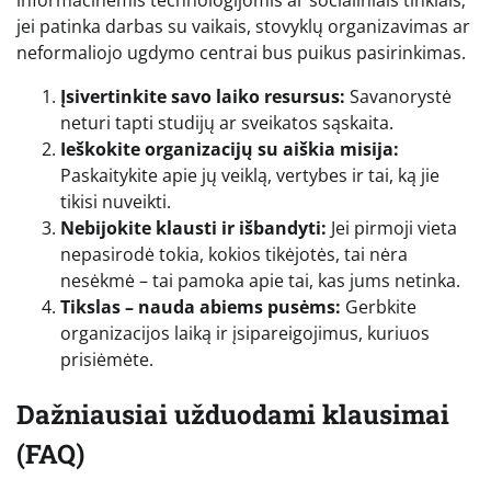
informacinėmis technologijomis ar socialiniais tinklais;
jei patinka darbas su vaikais, stovyklų organizavimas ar
neformaliojo ugdymo centrai bus puikus pasirinkimas.
Įsivertinkite savo laiko resursus:
Savanorystė
neturi tapti studijų ar sveikatos sąskaita.
Ieškokite organizacijų su aiškia misija:
Paskaitykite apie jų veiklą, vertybes ir tai, ką jie
tikisi nuveikti.
Nebijokite klausti ir išbandyti:
Jei pirmoji vieta
nepasirodė tokia, kokios tikėjotės, tai nėra
nesėkmė – tai pamoka apie tai, kas jums netinka.
Tikslas – nauda abiems pusėms:
Gerbkite
organizacijos laiką ir įsipareigojimus, kuriuos
prisiėmėte.
Dažniausiai užduodami klausimai
(FAQ)