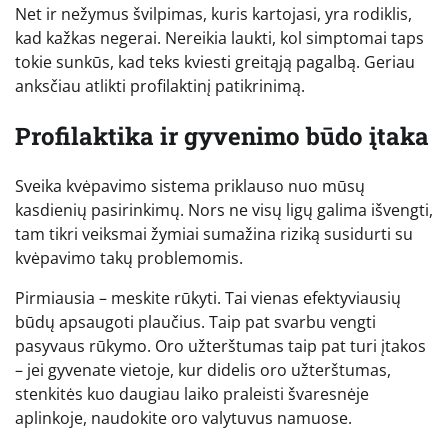
Net ir nežymus švilpimas, kuris kartojasi, yra rodiklis,
kad kažkas negerai. Nereikia laukti, kol simptomai taps
tokie sunkūs, kad teks kviesti greitąją pagalbą. Geriau
anksčiau atlikti profilaktinį patikrinimą.
Profilaktika ir gyvenimo būdo įtaka
Sveika kvėpavimo sistema priklauso nuo mūsų
kasdienių pasirinkimų. Nors ne visų ligų galima išvengti,
tam tikri veiksmai žymiai sumažina riziką susidurti su
kvėpavimo takų problemomis.
Pirmiausia – meskite rūkyti. Tai vienas efektyviausių
būdų apsaugoti plaučius. Taip pat svarbu vengti
pasyvaus rūkymo. Oro užterštumas taip pat turi įtakos
– jei gyvenate vietoje, kur didelis oro užterštumas,
stenkitės kuo daugiau laiko praleisti švaresnėje
aplinkoje, naudokite oro valytuvus namuose.