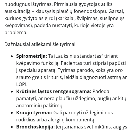
nuodugnus ištyrimas. Pirmiausia gydytojas atliks
auskultaciją – klausysis plaučių fonendoskopu. Garsai,
kuriuos gydytojas girdi (karkalai, švilpimas, susilpnėjęs
kvėpavimas), padeda nustatyti, kurioje vietoje yra
problema.
Dažniausiai atliekami šie tyrimai:
Spirometrija:
Tai „auksinis standartas“ tiriant
kvėpavimo funkciją. Pacientas turi stipriai papūsti
į specialų aparatą. Tyrimas parodo, koks yra oro
srauto greitis ir tūris, leidžia diagnozuoti astmą ar
LOPL.
Krūtinės ląstos rentgenograma:
Padeda
pamatyti, ar nėra plaučių uždegimo, auglių ar kitų
anatominių pakitimų.
Kraujo tyrimai:
Gali parodyti uždegiminius
rodiklius arba alerginį komponentą.
Bronchoskopija:
Jei įtariamas svetimkūnis, auglys