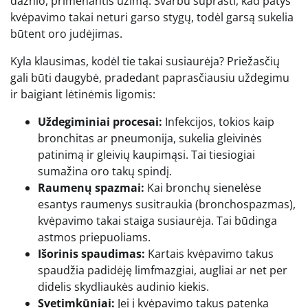
dažnio, primenantis ūžimą. Svarbu suprasti, kad patys
kvėpavimo takai neturi garso stygų, todėl garsą sukelia
būtent oro judėjimas.
Kyla klausimas, kodėl tie takai susiaurėja? Priežasčių
gali būti daugybė, pradedant paprasčiausiu uždegimu
ir baigiant lėtinėmis ligomis:
Uždegiminiai procesai:
Infekcijos, tokios kaip
bronchitas ar pneumonija, sukelia gleivinės
patinimą ir gleivių kaupimąsi. Tai tiesiogiai
sumažina oro takų spindį.
Raumenų spazmai:
Kai bronchų sienelėse
esantys raumenys susitraukia (bronchospazmas),
kvėpavimo takai staiga susiaurėja. Tai būdinga
astmos priepuoliams.
Išorinis spaudimas:
Kartais kvėpavimo takus
spaudžia padidėję limfmazgiai, augliai ar net per
didelis skydliaukės audinio kiekis.
Svetimkūniai:
Jei į kvėpavimo takus patenka