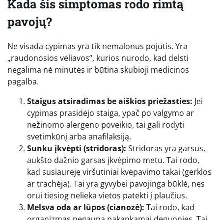
Kada šis simptomas rodo rimtą
pavojų?
Ne visada cypimas yra tik nemalonus pojūtis. Yra
„raudonosios vėliavos“, kurios nurodo, kad delsti
negalima nė minutės ir būtina skubioji medicinos
pagalba.
Staigus atsiradimas be aiškios priežasties:
Jei
cypimas prasidėjo staiga, ypač po valgymo ar
nežinomo alergeno poveikio, tai gali rodyti
svetimkūnį arba anafilaksiją.
Sunku įkvėpti (stridoras):
Stridoras yra garsus,
aukšto dažnio garsas įkvėpimo metu. Tai rodo,
kad susiaurėję viršutiniai kvėpavimo takai (gerklos
ar trachėja). Tai yra gyvybei pavojinga būklė, nes
orui tiesiog nelieka vietos patekti į plaučius.
Melsva oda ar lūpos (cianozė):
Tai rodo, kad
organizmas negauna pakankamai deguonies. Tai