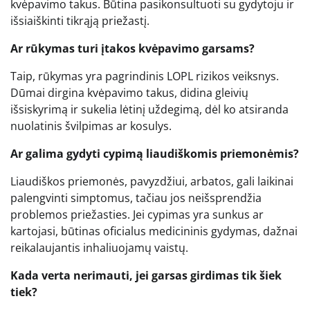
kvėpavimo takus. Būtina pasikonsultuoti su gydytoju ir
išsiaiškinti tikrąją priežastį.
Ar rūkymas turi įtakos kvėpavimo garsams?
Taip, rūkymas yra pagrindinis LOPL rizikos veiksnys.
Dūmai dirgina kvėpavimo takus, didina gleivių
išsiskyrimą ir sukelia lėtinį uždegimą, dėl ko atsiranda
nuolatinis švilpimas ar kosulys.
Ar galima gydyti cypimą liaudiškomis priemonėmis?
Liaudiškos priemonės, pavyzdžiui, arbatos, gali laikinai
palengvinti simptomus, tačiau jos neišsprendžia
problemos priežasties. Jei cypimas yra sunkus ar
kartojasi, būtinas oficialus medicininis gydymas, dažnai
reikalaujantis inhaliuojamų vaistų.
Kada verta nerimauti, jei garsas girdimas tik šiek
tiek?