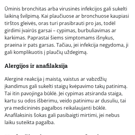
Ūminis bronchitas arba virusinės infekcijos gali sukelti
laikiną švilpimą. Kai plaučiuose ar bronchuose kaupiasi
tirštos gleivės, oras turi prasibrauti pro jas, todėl
girdimi įvairūs garsai – cypimas, burbuliavimas ar
karkimas. Paprastai šiems simptomams išnykus,
praeina ir pats garsas. Tačiau, jei infekcija negydoma, ji
gali komplikuotis į plaučių uždegimą.
Alergijos ir anafilaksija
Alerginė reakcija į maistą, vaistus ar vabzdžių
įkandimus gali sukelti staigų kvėpavimo takų patinimą.
Tai itin pavojinga būklė. Jei cypimas atsiranda staiga,
kartu su odos išbėrimu, veido patinimu ar dusuliu, tai
yra medicininės pagalbos reikalaujanti būklė.
Anafilaksinis šokas gali pasibaigti mirtimi, jei nebus
laiku suteikta pagalba.