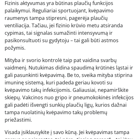
Fizinis aktyvumas yra būtinas plaučių funkcijos
palaikymui. Reguliariai sportuojant, kvėpavimo
raumenys tampa stipresni, pagerėja plaučių
ventiliacija. Tačiau, jei fizinio krūvio metu atsiranda
cypimas, tai signalas sumažinti intensyvumą ir
pasikonsultuoti su gydytoju – tai gali būti astmos
požymis.
Mityba ir svorio kontrolė taip pat vaidina svarbų
vaidmenį. Nutukimas didina spaudimą krūtinės ląstai ir
gali pasunkinti kvėpavimą. Be to, sveika mityba stiprina
imuninę sistemą, kuri padeda geriau kovoti su
kvėpavimo takų infekcijomis. Galiausiai, nepamirškite
skiepų. Vakcinos nuo gripo ir pneumokokinės infekcijos
gali padėti išvengti sunkių plaučių ligų, kurios dažnai
tampa nuolatinių kvėpavimo takų problemų
priežastimi.
Visada įsiklausykite į savo kūną. Jei kvėpavimas tampa