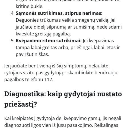
kritinė būklė.
Sąmonės sutrikimas, stiprus nerimas:
Deguonies trūkumas veikia smegenų veiklą. Jei
jaučiate didelį silpnumą ar sumišimą, nedelsdami
kvieskite greitąją pagalbą.
Kvėpavimo ritmo sutrikimai:
Jei kvėpavimas
tampa labai greitas arba, priešingai, labai lėtas ir
paviršutiniškas.
Jei jaučiate bent vieną iš šių simptomų, nelaukite
rytojaus vizito pas gydytoją – skambinkite bendruoju
pagalbos telefonu 112.
Diagnostika: kaip gydytojai nustato
priežastį?
Kai kreipiatės į gydytoją dėl kvėpavimo garsų, jis negali
diagnozuoti ligos vien iš jūsų pasakojimo. Reikalingas