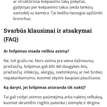
ar struktūriniai kvėpavimo takų pokyčiai,
gydytojas per kvėpavimo takus įveda lankstų
vamzdelį su kamera. Tai leidžia tiesiogiai apžiūrėti
bronchus.
Svarbūs klausimai ir atsakymai
(FAQ)
Ar švilpimas visada reiškia astmą?
Ne, toli gražu ne. Nors astma yra viena dažniausių
priežasčių, švilpimas gali kilti dėl daugybės kitų
priežasčių: infekcijų, alergijų, svetimkūnių ar net širdies
nepakankamumo, kuomet skystis kaupiasi plaučiuose.
Ką daryti, jei švilpimas atsiranda tik naktį?
Tai gali rodyti astmos paūmėjimą arba naktinį refliuksą,
kuomet skrandžio rūgštis patenka į stemplę ir dirgina