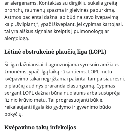
ar alergenams. Kontaktas su dirgikliu sukelia greitą
bronchų raumenų spazmą ir gleivinės paburkimą.
Astmos pacientai dažnai apibūdina savo kvėpavimą
kaip „švilpiantį“, ypač iškvepiant. Jei cypimas kartojasi,
tai yra aiškus signalas kreiptis į pulmonologą ar
alergologą.
Lėtinė obstrukcinė plaučių liga (LOPL)
Ši liga dažniausiai diagnozuojama vyresnio amžiaus
žmonėms, ypač ilgą laiką rūkantiems. LOPL metu
kvėpavimo takai negrįžtamai pakinta, tampa siauresni,
o plaučių audinys praranda elastingumą. Cypimas
sergant LOPL dažnai būna nuolatinis arba sustiprėja
fizinio krūvio metu. Tai progresuojanti būklė,
reikalaujanti ilgalaikio gydymo ir gyvenimo būdo
pokyčių.
Kvėpavimo takų infekcijos