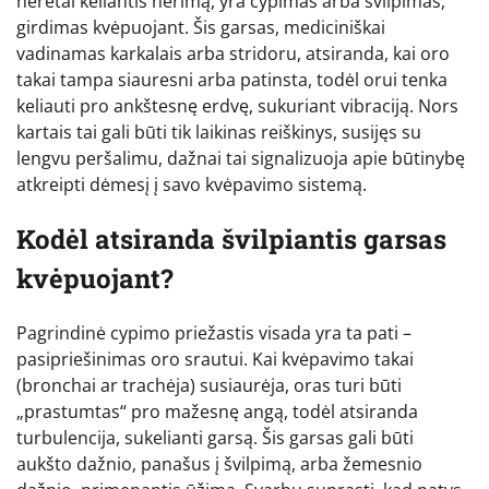
neretai keliantis nerimą, yra cypimas arba švilpimas,
girdimas kvėpuojant. Šis garsas, mediciniškai
vadinamas karkalais arba stridoru, atsiranda, kai oro
takai tampa siauresni arba patinsta, todėl orui tenka
keliauti pro ankštesnę erdvę, sukuriant vibraciją. Nors
kartais tai gali būti tik laikinas reiškinys, susijęs su
lengvu peršalimu, dažnai tai signalizuoja apie būtinybę
atkreipti dėmesį į savo kvėpavimo sistemą.
Kodėl atsiranda švilpiantis garsas
kvėpuojant?
Pagrindinė cypimo priežastis visada yra ta pati –
pasipriešinimas oro srautui. Kai kvėpavimo takai
(bronchai ar trachėja) susiaurėja, oras turi būti
„prastumtas“ pro mažesnę angą, todėl atsiranda
turbulencija, sukelianti garsą. Šis garsas gali būti
aukšto dažnio, panašus į švilpimą, arba žemesnio