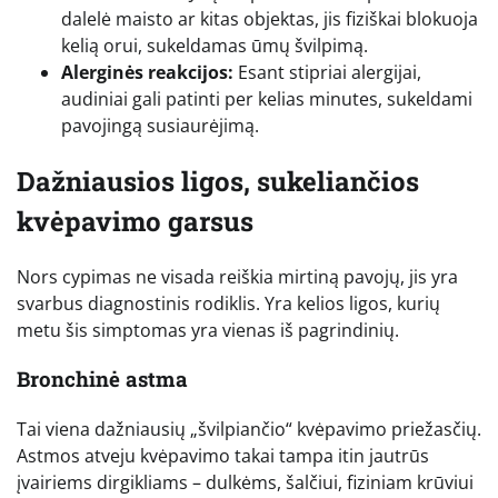
dalelė maisto ar kitas objektas, jis fiziškai blokuoja
kelią orui, sukeldamas ūmų švilpimą.
Alerginės reakcijos:
Esant stipriai alergijai,
audiniai gali patinti per kelias minutes, sukeldami
pavojingą susiaurėjimą.
Dažniausios ligos, sukeliančios
kvėpavimo garsus
Nors cypimas ne visada reiškia mirtiną pavojų, jis yra
svarbus diagnostinis rodiklis. Yra kelios ligos, kurių
metu šis simptomas yra vienas iš pagrindinių.
Bronchinė astma
Tai viena dažniausių „švilpiančio“ kvėpavimo priežasčių.
Astmos atveju kvėpavimo takai tampa itin jautrūs
įvairiems dirgikliams – dulkėms, šalčiui, fiziniam krūviui