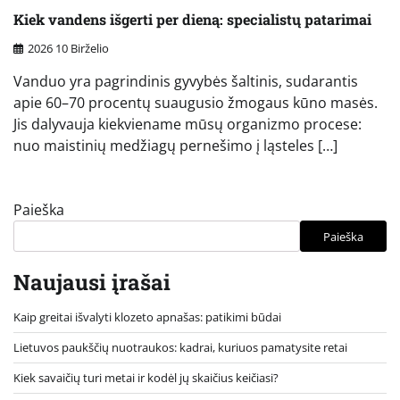
Kiek vandens išgerti per dieną: specialistų patarimai
2026 10 Birželio
Vanduo yra pagrindinis gyvybės šaltinis, sudarantis
apie 60–70 procentų suaugusio žmogaus kūno masės.
Jis dalyvauja kiekviename mūsų organizmo procese:
nuo maistinių medžiagų pernešimo į ląsteles […]
Paieška
Paieška
Naujausi įrašai
Kaip greitai išvalyti klozeto apnašas: patikimi būdai
Lietuvos paukščių nuotraukos: kadrai, kuriuos pamatysite retai
Kiek savaičių turi metai ir kodėl jų skaičius keičiasi?