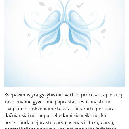
Kvėpavimas yra gyvybiškai svarbus procesas, apie kurį
kasdieniame gyvenime paprastai nesusimąstome.
Įkvepiame ir iškvepiame tūkstančius kartų per parą,
dažniausiai net nepastebėdami šio veiksmo, kol
neatsiranda neįprastų garsų. Vienas iš tokių garsų,