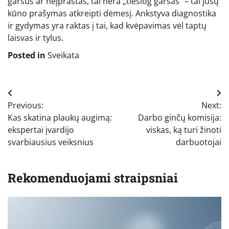
garsus ar neįprastas, tai nėra „tiesiog garsas“ – tai jūsų
kūno prašymas atkreipti dėmesį. Ankstyva diagnostika
ir gydymas yra raktas į tai, kad kvėpavimas vėl taptų
laisvas ir tylus.
Posted in
Sveikata
Navigacija
Previous:
Next:
tarp
Kas skatina plaukų augimą:
Darbo ginčų komisija:
įrašų
ekspertai įvardijo
viskas, ką turi žinoti
svarbiausius veiksnius
darbuotojai
Rekomenduojami straipsniai