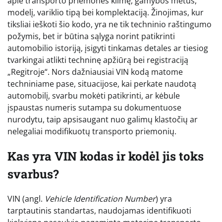
apie transporto priemonės kilmę, gamybos metus,
modelį, variklio tipą bei komplektaciją. Žinojimas, kur
tiksliai ieškoti šio kodo, yra ne tik techninio raštingumo
požymis, bet ir būtina sąlyga norint patikrinti
automobilio istoriją, įsigyti tinkamas detales ar tiesiog
tvarkingai atlikti techninę apžiūrą bei registraciją
„Regitroje“. Nors dažniausiai VIN kodą matome
techniniame pase, situacijose, kai perkate naudotą
automobilį, svarbu mokėti patikrinti, ar kėbule
įspaustas numeris sutampa su dokumentuose
nurodytu, taip apsisaugant nuo galimų klastočių ar
nelegaliai modifikuotų transporto priemonių.
Kas yra VIN kodas ir kodėl jis toks
svarbus?
VIN (angl.
Vehicle Identification Number
) yra
tarptautinis standartas, naudojamas identifikuoti