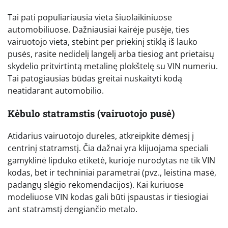
Tai pati populiariausia vieta šiuolaikiniuose
automobiliuose. Dažniausiai kairėje pusėje, ties
vairuotojo vieta, stebint per priekinį stiklą iš lauko
pusės, rasite nedidelį langelį arba tiesiog ant prietaisų
skydelio pritvirtintą metalinę plokštelę su VIN numeriu.
Tai patogiausias būdas greitai nuskaityti kodą
neatidarant automobilio.
Kėbulo statramstis (vairuotojo pusė)
Atidarius vairuotojo dureles, atkreipkite dėmesį į
centrinį statramstį. Čia dažnai yra klijuojama speciali
gamyklinė lipduko etiketė, kurioje nurodytas ne tik VIN
kodas, bet ir techniniai parametrai (pvz., leistina masė,
padangų slėgio rekomendacijos). Kai kuriuose
modeliuose VIN kodas gali būti įspaustas ir tiesiogiai
ant statramstį dengiančio metalo.