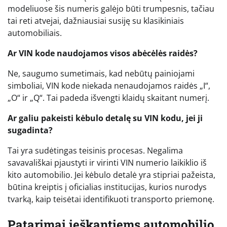
modeliuose šis numeris galėjo būti trumpesnis, tačiau
tai reti atvejai, dažniausiai susiję su klasikiniais
automobiliais.
Ar VIN kode naudojamos visos abėcėlės raidės?
Ne, saugumo sumetimais, kad nebūtų painiojami
simboliai, VIN kode niekada nenaudojamos raidės „I“,
„O“ ir „Q“. Tai padeda išvengti klaidų skaitant numerį.
Ar galiu pakeisti kėbulo detalę su VIN kodu, jei ji
sugadinta?
Tai yra sudėtingas teisinis procesas. Negalima
savavališkai pjaustyti ir virinti VIN numerio laikiklio iš
kito automobilio. Jei kėbulo detalė yra stipriai pažeista,
būtina kreiptis į oficialias institucijas, kurios nurodys
tvarką, kaip teisėtai identifikuoti transporto priemonę.
Patarimai ieškantiems automobilio