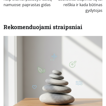
įrašų
namuose: paprastas gidas
reiškia ir kada būtinas
gydytojas
Rekomenduojami straipsniai