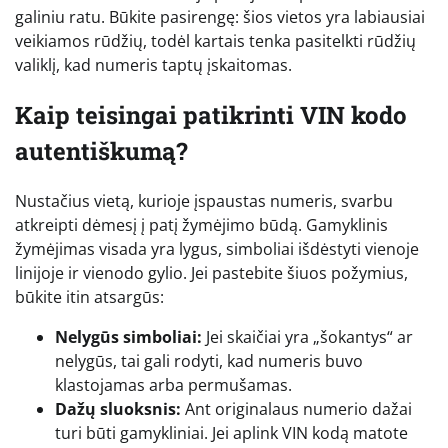
galiniu ratu. Būkite pasirengę: šios vietos yra labiausiai
veikiamos rūdžių, todėl kartais tenka pasitelkti rūdžių
valiklį, kad numeris taptų įskaitomas.
Kaip teisingai patikrinti VIN kodo
autentiškumą?
Nustačius vietą, kurioje įspaustas numeris, svarbu
atkreipti dėmesį į patį žymėjimo būdą. Gamyklinis
žymėjimas visada yra lygus, simboliai išdėstyti vienoje
linijoje ir vienodo gylio. Jei pastebite šiuos požymius,
būkite itin atsargūs:
Nelygūs simboliai:
Jei skaičiai yra „šokantys“ ar
nelygūs, tai gali rodyti, kad numeris buvo
klastojamas arba permušamas.
Dažų sluoksnis:
Ant originalaus numerio dažai
turi būti gamykliniai. Jei aplink VIN kodą matote