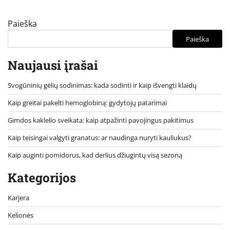
Paieška
Paieška
Naujausi įrašai
Svogūninių gėlių sodinimas: kada sodinti ir kaip išvengti klaidų
Kaip greitai pakelti hemoglobiną: gydytojų patarimai
Gimdos kaklelio sveikata: kaip atpažinti pavojingus pakitimus
Kaip teisingai valgyti granatus: ar naudinga nuryti kauliukus?
Kaip auginti pomidorus, kad derlius džiugintų visą sezoną
Kategorijos
Karjera
Kelionės