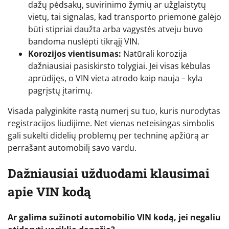
dažų pėdsakų, suvirinimo žymių ar užglaistytų
vietų, tai signalas, kad transporto priemonė galėjo
būti stipriai daužta arba vagystės atveju buvo
bandoma nuslėpti tikrąjį VIN.
Korozijos vientisumas:
Natūrali korozija
dažniausiai pasiskirsto tolygiai. Jei visas kėbulas
aprūdijęs, o VIN vieta atrodo kaip nauja – kyla
pagrįstų įtarimų.
Visada palyginkite rastą numerį su tuo, kuris nurodytas
registracijos liudijime. Net vienas neteisingas simbolis
gali sukelti didelių problemų per techninę apžiūrą ar
perrašant automobilį savo vardu.
Dažniausiai užduodami klausimai
apie VIN kodą
Ar galima sužinoti automobilio VIN kodą, jei negaliu