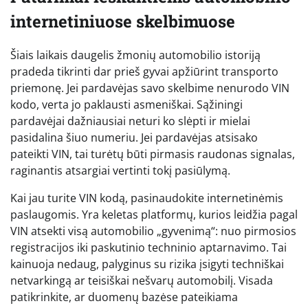
internetiniuose skelbimuose
Šiais laikais daugelis žmonių automobilio istoriją
pradeda tikrinti dar prieš gyvai apžiūrint transporto
priemonę. Jei pardavėjas savo skelbime nenurodo VIN
kodo, verta jo paklausti asmeniškai. Sąžiningi
pardavėjai dažniausiai neturi ko slėpti ir mielai
pasidalina šiuo numeriu. Jei pardavėjas atsisako
pateikti VIN, tai turėtų būti pirmasis raudonas signalas,
raginantis atsargiai vertinti tokį pasiūlymą.
Kai jau turite VIN kodą, pasinaudokite internetinėmis
paslaugomis. Yra keletas platformų, kurios leidžia pagal
VIN atsekti visą automobilio „gyvenimą“: nuo pirmosios
registracijos iki paskutinio techninio aptarnavimo. Tai
kainuoja nedaug, palyginus su rizika įsigyti techniškai
netvarkingą ar teisiškai nešvarų automobilį. Visada
patikrinkite, ar duomenų bazėse pateikiama