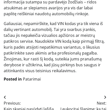
informacija sutampa su pardavėjo žodžiais – ridos
atsukimas ar slepiamos avarijos yra vis dar labai
paplitę reiškiniai naudotų automobilių rinkoje.
Galiausiai, nepamirškite, kad VIN kodas yra tik viena iš
dalių vertinant automobilį. Tai yra svarbus įrankis,
tačiau jis nepakeičia vizualios apžiūros ar meistrų
patikros servise. Naudokite VIN kodą kaip pirmąjį filtrą,
kuris padės atsijoti nepatikimus variantus, o likusius
patikrinkite savo akimis arba profesionalų pagalba.
Žinojimas, kur rasti šį kodą, suteikia jums pranašumą
derybose ir užtikrina, kad jūsų pirkinys bus saugus ir
atitinkantis visus teisinius reikalavimus.
Posted in
Patarimai
Navigacija
Previous:
Next:
tarp
Kaip skaniai pasūdyti lašišą
Leukocitai šlapime: ką tai