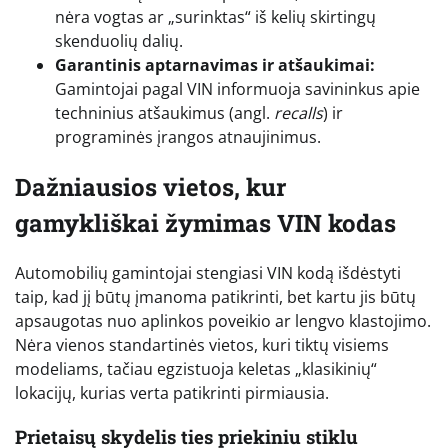
nėra vogtas ar „surinktas“ iš kelių skirtingų
skenduolių dalių.
Garantinis aptarnavimas ir atšaukimai:
Gamintojai pagal VIN informuoja savininkus apie
techninius atšaukimus (angl.
recalls
) ir
programinės įrangos atnaujinimus.
Dažniausios vietos, kur
gamykliškai žymimas VIN kodas
Automobilių gamintojai stengiasi VIN kodą išdėstyti
taip, kad jį būtų įmanoma patikrinti, bet kartu jis būtų
apsaugotas nuo aplinkos poveikio ar lengvo klastojimo.
Nėra vienos standartinės vietos, kuri tiktų visiems
modeliams, tačiau egzistuoja keletas „klasikinių“
lokacijų, kurias verta patikrinti pirmiausia.
Prietaisų skydelis ties priekiniu stiklu