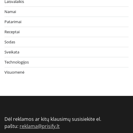
Laisvalaikis
Namai
Patarimai
Receptai
Sodas
Sveikata
Technologijos
Visuomenė
Dėl reklamos ar kitų klausimų susisiekite el.
paštu:
reklama@prisify.lt