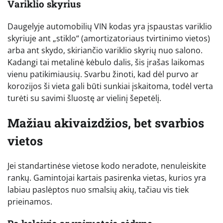
Variklio skyrius
Daugelyje automobilių VIN kodas yra įspaustas variklio
skyriuje ant „stiklo“ (amortizatoriaus tvirtinimo vietos)
arba ant skydo, skiriančio variklio skyrių nuo salono.
Kadangi tai metalinė kėbulo dalis, šis įrašas laikomas
vienu patikimiausių. Svarbu žinoti, kad dėl purvo ar
korozijos ši vieta gali būti sunkiai įskaitoma, todėl verta
turėti su savimi šluostę ar vielinį šepetėlį.
Mažiau akivaizdžios, bet svarbios
vietos
Jei standartinėse vietose kodo neradote, nenuleiskite
rankų. Gamintojai kartais pasirenka vietas, kurios yra
labiau paslėptos nuo smalsių akių, tačiau vis tiek
prieinamos.