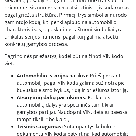
kiekvieną pasaulyje pagamintą motorinę transporto
priemonę. Šis numeris nėra atsitiktinis – jis sudaromas
pagal griežtą struktūrą. Pirmieji trys simboliai nurodo
gamintojo kodą, kiti penki apibūdina automobilio
charakteristikas, o paskutinieji aštuoni simboliai yra
unikalus serijos numeris, pagal kurį galima atsekti
konkretų gamybos procesą.
Pagrindinės priežastys, kodėl būtina žinoti VIN kodo
vietą:
Automobilio istorijos patikra:
Prieš perkant
automobilį, pagal VIN kodą galima sužinoti apie
buvusius eismo įvykius, ridą ir priežiūros istoriją.
Atsarginių dalių parinkimas:
Kai kurios
automobilių dalys yra specifinės tam tikrai
gamybos partijai. Naudojant VIN, detalių paieška
tampa tiksli ir be klaidų.
Teisinis saugumas:
Sutampantys kėbulo ir
dokumentų VIN kodai patvirtina, kad automobilis