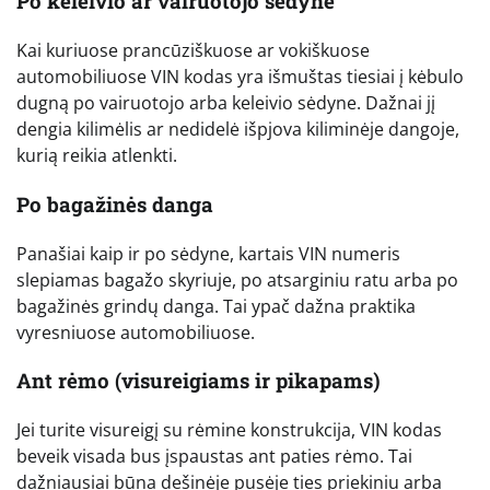
Po keleivio ar vairuotojo sėdyne
Kai kuriuose prancūziškuose ar vokiškuose
automobiliuose VIN kodas yra išmuštas tiesiai į kėbulo
dugną po vairuotojo arba keleivio sėdyne. Dažnai jį
dengia kilimėlis ar nedidelė išpjova kiliminėje dangoje,
kurią reikia atlenkti.
Po bagažinės danga
Panašiai kaip ir po sėdyne, kartais VIN numeris
slepiamas bagažo skyriuje, po atsarginiu ratu arba po
bagažinės grindų danga. Tai ypač dažna praktika
vyresniuose automobiliuose.
Ant rėmo (visureigiams ir pikapams)
Jei turite visureigį su rėmine konstrukcija, VIN kodas
beveik visada bus įspaustas ant paties rėmo. Tai
dažniausiai būna dešinėje pusėje ties priekiniu arba