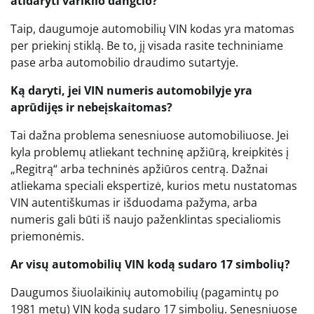
atidaryti variklio dangčio?
Taip, daugumoje automobilių VIN kodas yra matomas
per priekinį stiklą. Be to, jį visada rasite techniniame
pase arba automobilio draudimo sutartyje.
Ką daryti, jei VIN numeris automobilyje yra
aprūdijęs ir nebeįskaitomas?
Tai dažna problema senesniuose automobiliuose. Jei
kyla problemų atliekant techninę apžiūrą, kreipkitės į
„Regitrą“ arba techninės apžiūros centrą. Dažnai
atliekama speciali ekspertizė, kurios metu nustatomas
VIN autentiškumas ir išduodama pažyma, arba
numeris gali būti iš naujo paženklintas specialiomis
priemonėmis.
Ar visų automobilių VIN kodą sudaro 17 simbolių?
Daugumos šiuolaikinių automobilių (pagamintų po
1981 metų) VIN kodą sudaro 17 simbolių. Senesniuose