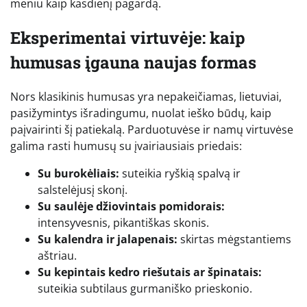
meniu kaip kasdienį pagardą.
Eksperimentai virtuvėje: kaip
humusas įgauna naujas formas
Nors klasikinis humusas yra nepakeičiamas, lietuviai,
pasižymintys išradingumu, nuolat ieško būdų, kaip
paįvairinti šį patiekalą. Parduotuvėse ir namų virtuvėse
galima rasti humusų su įvairiausiais priedais:
Su burokėliais:
suteikia ryškią spalvą ir
salstelėjusį skonį.
Su saulėje džiovintais pomidorais:
intensyvesnis, pikantiškas skonis.
Su kalendra ir jalapenais:
skirtas mėgstantiems
aštriau.
Su kepintais kedro riešutais ar špinatais:
suteikia subtilaus gurmaniško prieskonio.