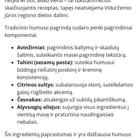
netyla iki šiol, aišku viena – tai tūkstantmečius
skaičiuojantis receptas, tapęs neatsiejama Viduržemio
jūros regiono dietos dalimi.
Tradicinio humuso pagrindą sudaro penki pagrindiniai
komponentai:
Avinžirniai:
pagrindinis baltymų ir skaidulų
šaltinis, suteikiantis masei pagrindinę tekstūrą.
Tahini (sezamų pasta):
suteikia humusui
būdingą riešutinį poskonį ir kreminę
konsistenciją.
Citrinos sultys:
subalansuoja skonį, suteikdamos
gaivų rūgštelės akcentą.
Česnakas:
atsakingas už subtilų pikantiškumą.
Alyvuogių aliejus:
sujungia visus ingredientus į
vientisą masę ir praturtina naudingaisiais
riebalais.
Šis ingredientų paprastumas ir yra didžiausia humuso