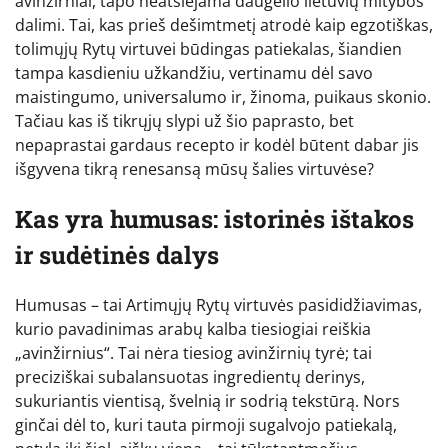
avinžirniai, tapo neatsiejama daugelio lietuvių mitybos
dalimi. Tai, kas prieš dešimtmetį atrodė kaip egzotiškas,
tolimųjų Rytų virtuvei būdingas patiekalas, šiandien
tampa kasdieniu užkandžiu, vertinamu dėl savo
maistingumo, universalumo ir, žinoma, puikaus skonio.
Tačiau kas iš tikrųjų slypi už šio paprasto, bet
nepaprastai gardaus recepto ir kodėl būtent dabar jis
išgyvena tikrą renesansą mūsų šalies virtuvėse?
Kas yra humusas: istorinės ištakos
ir sudėtinės dalys
Humusas – tai Artimųjų Rytų virtuvės pasididžiavimas,
kurio pavadinimas arabų kalba tiesiogiai reiškia
„avinžirnius“. Tai nėra tiesiog avinžirnių tyrė; tai
preciziškai subalansuotas ingredientų derinys,
sukuriantis vientisą, švelnią ir sodrią tekstūrą. Nors
ginčai dėl to, kuri tauta pirmoji sugalvojo patiekalą,