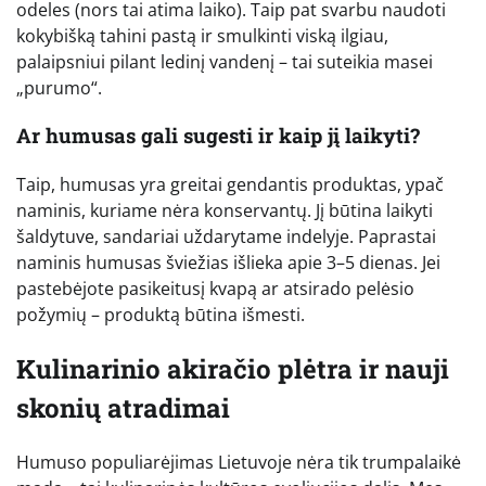
odeles (nors tai atima laiko). Taip pat svarbu naudoti
kokybišką tahini pastą ir smulkinti viską ilgiau,
palaipsniui pilant ledinį vandenį – tai suteikia masei
„purumo“.
Ar humusas gali sugesti ir kaip jį laikyti?
Taip, humusas yra greitai gendantis produktas, ypač
naminis, kuriame nėra konservantų. Jį būtina laikyti
šaldytuve, sandariai uždarytame indelyje. Paprastai
naminis humusas šviežias išlieka apie 3–5 dienas. Jei
pastebėjote pasikeitusį kvapą ar atsirado pelėsio
požymių – produktą būtina išmesti.
Kulinarinio akiračio plėtra ir nauji
skonių atradimai
Humuso populiarėjimas Lietuvoje nėra tik trumpalaikė