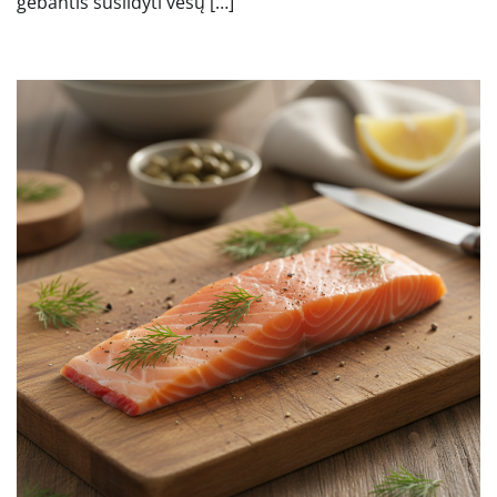
gebantis sušildyti vėsų […]