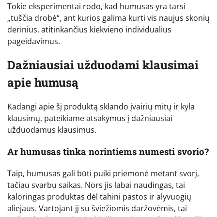
Tokie eksperimentai rodo, kad humusas yra tarsi
„tuščia drobė“, ant kurios galima kurti vis naujus skonių
derinius, atitinkančius kiekvieno individualius
pageidavimus.
Dažniausiai užduodami klausimai
apie humusą
Kadangi apie šį produktą sklando įvairių mitų ir kyla
klausimų, pateikiame atsakymus į dažniausiai
užduodamus klausimus.
Ar humusas tinka norintiems numesti svorio?
Taip, humusas gali būti puiki priemonė metant svorį,
tačiau svarbu saikas. Nors jis labai naudingas, tai
kaloringas produktas dėl tahini pastos ir alyvuogių
aliejaus. Vartojant jį su šviežiomis daržovėmis, tai