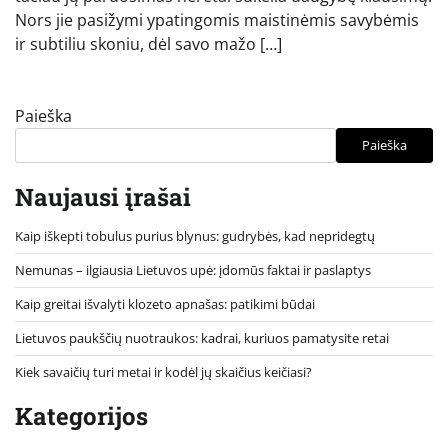
Nors jie pasižymi ypatingomis maistinėmis savybėmis
ir subtiliu skoniu, dėl savo mažo […]
Paieška
Paieška
Naujausi įrašai
Kaip iškepti tobulus purius blynus: gudrybės, kad nepridegtų
Nemunas – ilgiausia Lietuvos upė: įdomūs faktai ir paslaptys
Kaip greitai išvalyti klozeto apnašas: patikimi būdai
Lietuvos paukščių nuotraukos: kadrai, kuriuos pamatysite retai
Kiek savaičių turi metai ir kodėl jų skaičius keičiasi?
Kategorijos