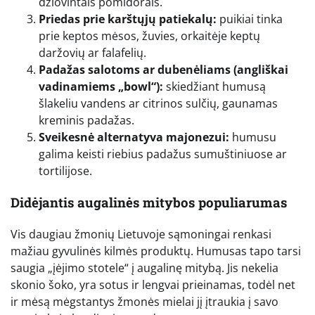
džiovintais pomidorais.
Priedas prie karštųjų patiekalų:
puikiai tinka
prie keptos mėsos, žuvies, orkaitėje keptų
daržovių ar falafelių.
Padažas salotoms ar dubenėliams (angliškai
vadinamiems „bowl“):
skiedžiant humusą
šlakeliu vandens ar citrinos sulčių, gaunamas
kreminis padažas.
Sveikesnė alternatyva majonezui:
humusu
galima keisti riebius padažus sumuštiniuose ar
tortilijose.
Didėjantis augalinės mitybos populiarumas
Vis daugiau žmonių Lietuvoje sąmoningai renkasi
mažiau gyvulinės kilmės produktų. Humusas tapo tarsi
saugia „įėjimo stotele“ į augalinę mitybą. Jis nekelia
skonio šoko, yra sotus ir lengvai prieinamas, todėl net
ir mėsą mėgstantys žmonės mielai jį įtraukia į savo