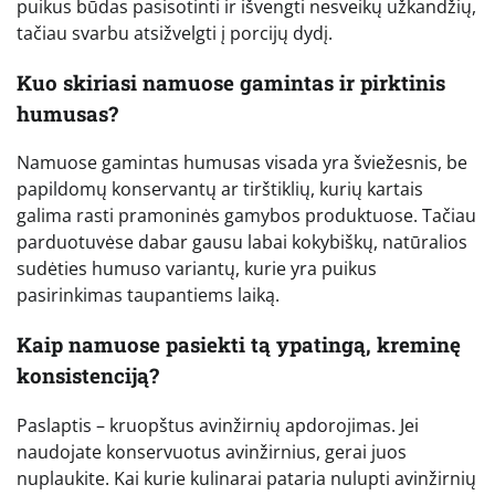
puikus būdas pasisotinti ir išvengti nesveikų užkandžių,
tačiau svarbu atsižvelgti į porcijų dydį.
Kuo skiriasi namuose gamintas ir pirktinis
humusas?
Namuose gamintas humusas visada yra šviežesnis, be
papildomų konservantų ar tirštiklių, kurių kartais
galima rasti pramoninės gamybos produktuose. Tačiau
parduotuvėse dabar gausu labai kokybiškų, natūralios
sudėties humuso variantų, kurie yra puikus
pasirinkimas taupantiems laiką.
Kaip namuose pasiekti tą ypatingą, kreminę
konsistenciją?
Paslaptis – kruopštus avinžirnių apdorojimas. Jei
naudojate konservuotus avinžirnius, gerai juos
nuplaukite. Kai kurie kulinarai pataria nulupti avinžirnių