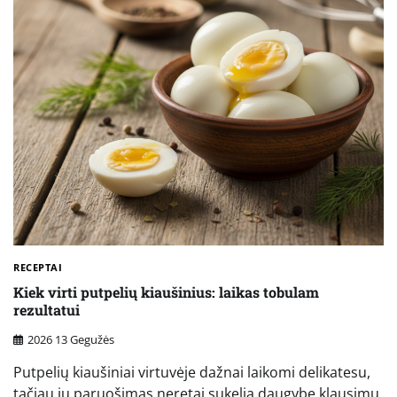
RECEPTAI
Kiek virti putpelių kiaušinius: laikas tobulam
rezultatui
2026 13 Gegužės
Putpelių kiaušiniai virtuvėje dažnai laikomi delikatesu,
tačiau jų paruošimas neretai sukelia daugybę klausimų.