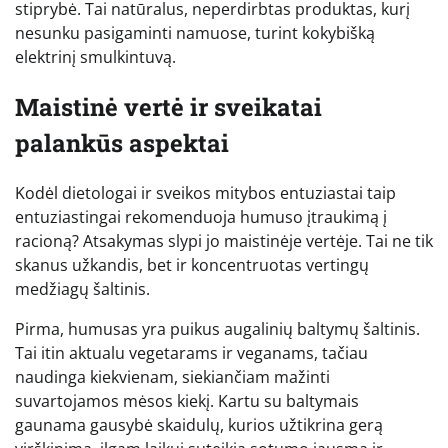
stiprybė. Tai natūralus, neperdirbtas produktas, kurį
nesunku pasigaminti namuose, turint kokybišką
elektrinį smulkintuvą.
Maistinė vertė ir sveikatai
palankūs aspektai
Kodėl dietologai ir sveikos mitybos entuziastai taip
entuziastingai rekomenduoja humuso įtraukimą į
racioną? Atsakymas slypi jo maistinėje vertėje. Tai ne tik
skanus užkandis, bet ir koncentruotas vertingų
medžiagų šaltinis.
Pirma, humusas yra puikus augalinių baltymų šaltinis.
Tai itin aktualu vegetarams ir veganams, tačiau
naudinga kiekvienam, siekiančiam mažinti
suvartojamos mėsos kiekį. Kartu su baltymais
gaunama gausybė skaidulų, kurios užtikrina gerą