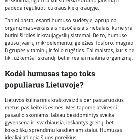
virškinimą, ilgam laikui suteikia sotumo jausmą ir
padeda reguliuoti cukraus kiekį kraujyje.
Tahini pasta, esanti humuso sudėtyje, aprūpina
organizmą sveikaisiais nesočiaisiais riebalais, kurie yra
būtini širdies ir kraujagyslių sistemai. Be to, humuse
gausu įvairių mikroelementų: geležies, fosforo, magnio,
B grupės vitaminų ir folio rūgšties. Tai maistas, kuris ne
tik „užkemša“ skrandį, bet ir realiai maitina organizmą.
Kodėl humusas tapo toks
populiarus Lietuvoje?
Lietuvos kulinarinis kraštovaizdis per pastaruosius
metus pasikeitė iš esmės. Mes tapome atviresni
pasaulio skoniams, labiau besidomintys sveika
gyvensena ir, svarbiausia, ieškantys greitų, bet
kokybiškų sprendimų kasdieniam stalui. Humusas
idealiai atliepia šiuos poreikius.