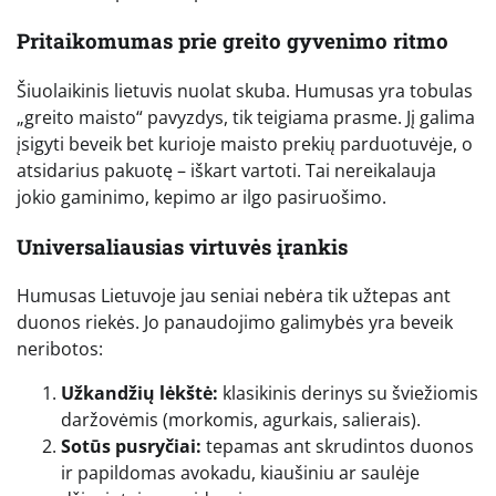
Pritaikomumas prie greito gyvenimo ritmo
Šiuolaikinis lietuvis nuolat skuba. Humusas yra tobulas
„greito maisto“ pavyzdys, tik teigiama prasme. Jį galima
įsigyti beveik bet kurioje maisto prekių parduotuvėje, o
atsidarius pakuotę – iškart vartoti. Tai nereikalauja
jokio gaminimo, kepimo ar ilgo pasiruošimo.
Universaliausias virtuvės įrankis
Humusas Lietuvoje jau seniai nebėra tik užtepas ant
duonos riekės. Jo panaudojimo galimybės yra beveik
neribotos:
Užkandžių lėkštė:
klasikinis derinys su šviežiomis
daržovėmis (morkomis, agurkais, salierais).
Sotūs pusryčiai:
tepamas ant skrudintos duonos
ir papildomas avokadu, kiaušiniu ar saulėje