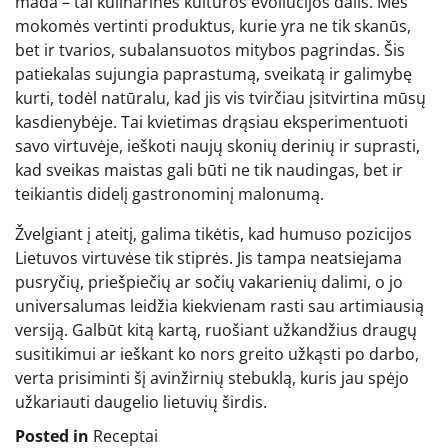
mada – tai kulinarinės kultūros evoliucijos dalis. Mes
mokomės vertinti produktus, kurie yra ne tik skanūs,
bet ir tvarios, subalansuotos mitybos pagrindas. Šis
patiekalas sujungia paprastumą, sveikatą ir galimybę
kurti, todėl natūralu, kad jis vis tvirčiau įsitvirtina mūsų
kasdienybėje. Tai kvietimas drąsiau eksperimentuoti
savo virtuvėje, ieškoti naujų skonių derinių ir suprasti,
kad sveikas maistas gali būti ne tik naudingas, bet ir
teikiantis didelį gastronominį malonumą.
Žvelgiant į ateitį, galima tikėtis, kad humuso pozicijos
Lietuvos virtuvėse tik stiprės. Jis tampa neatsiejama
pusryčių, priešpiečių ar sočių vakarienių dalimi, o jo
universalumas leidžia kiekvienam rasti sau artimiausią
versiją. Galbūt kitą kartą, ruošiant užkandžius draugų
susitikimui ar ieškant ko nors greito užkąsti po darbo,
verta prisiminti šį avinžirnių stebuklą, kuris jau spėjo
užkariauti daugelio lietuvių širdis.
Posted in
Receptai