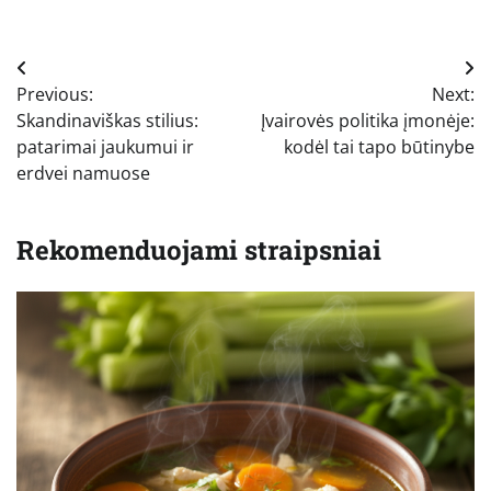
Navigacija
Previous:
Next:
tarp
Skandinaviškas stilius:
Įvairovės politika įmonėje:
įrašų
patarimai jaukumui ir
kodėl tai tapo būtinybe
erdvei namuose
Rekomenduojami straipsniai