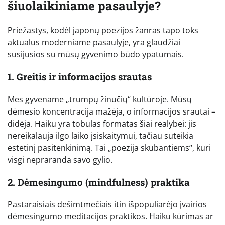
šiuolaikiniame pasaulyje?
Priežastys, kodėl japonų poezijos žanras tapo toks
aktualus moderniame pasaulyje, yra glaudžiai
susijusios su mūsų gyvenimo būdo ypatumais.
1. Greitis ir informacijos srautas
Mes gyvename „trumpų žinučių“ kultūroje. Mūsų
dėmesio koncentracija mažėja, o informacijos srautai –
didėja. Haiku yra tobulas formatas šiai realybei: jis
nereikalauja ilgo laiko įsiskaitymui, tačiau suteikia
estetinį pasitenkinimą. Tai „poezija skubantiems“, kuri
visgi nepraranda savo gylio.
2. Dėmesingumo (mindfulness) praktika
Pastaraisiais dešimtmečiais itin išpopuliarėjo įvairios
dėmesingumo meditacijos praktikos. Haiku kūrimas ar