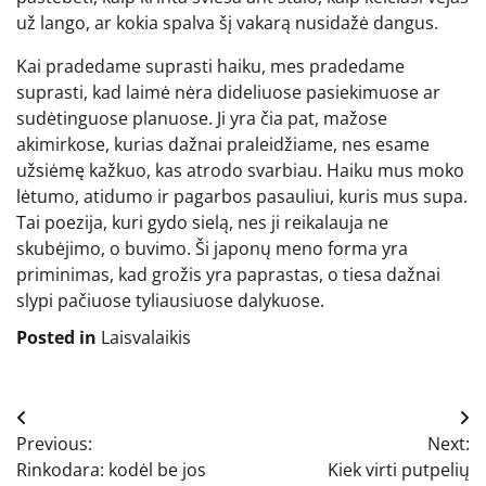
už lango, ar kokia spalva šį vakarą nusidažė dangus.
Kai pradedame suprasti haiku, mes pradedame
suprasti, kad laimė nėra dideliuose pasiekimuose ar
sudėtinguose planuose. Ji yra čia pat, mažose
akimirkose, kurias dažnai praleidžiame, nes esame
užsiėmę kažkuo, kas atrodo svarbiau. Haiku mus moko
lėtumo, atidumo ir pagarbos pasauliui, kuris mus supa.
Tai poezija, kuri gydo sielą, nes ji reikalauja ne
skubėjimo, o buvimo. Ši japonų meno forma yra
priminimas, kad grožis yra paprastas, o tiesa dažnai
slypi pačiuose tyliausiuose dalykuose.
Posted in
Laisvalaikis
Navigacija
Previous:
Next:
tarp
Rinkodara: kodėl be jos
Kiek virti putpelių