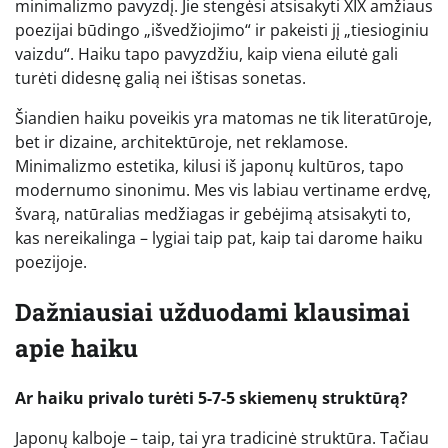
minimalizmo pavyzdį. Jie stengėsi atsisakyti XIX amžiaus
poezijai būdingo „išvedžiojimo“ ir pakeisti jį „tiesioginiu
vaizdu“. Haiku tapo pavyzdžiu, kaip viena eilutė gali
turėti didesnę galią nei ištisas sonetas.
Šiandien haiku poveikis yra matomas ne tik literatūroje,
bet ir dizaine, architektūroje, net reklamose.
Minimalizmo estetika, kilusi iš japonų kultūros, tapo
modernumo sinonimu. Mes vis labiau vertiname erdvę,
švarą, natūralias medžiagas ir gebėjimą atsisakyti to,
kas nereikalinga – lygiai taip pat, kaip tai darome haiku
poezijoje.
Dažniausiai užduodami klausimai
apie haiku
Ar haiku privalo turėti 5-7-5 skiemenų struktūrą?
Japonų kalboje – taip, tai yra tradicinė struktūra. Tačiau