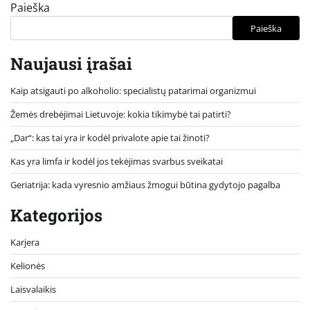
Paieška
Paieška
Naujausi įrašai
Kaip atsigauti po alkoholio: specialistų patarimai organizmui
Žemės drebėjimai Lietuvoje: kokia tikimybė tai patirti?
„Dar“: kas tai yra ir kodėl privalote apie tai žinoti?
Kas yra limfa ir kodėl jos tekėjimas svarbus sveikatai
Geriatrija: kada vyresnio amžiaus žmogui būtina gydytojo pagalba
Kategorijos
Karjera
Kelionės
Laisvalaikis