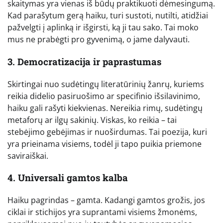
skaitymas yra vienas iš būdų praktikuoti dėmesingumą.
Kad parašytum gerą haiku, turi sustoti, nutilti, atidžiai
pažvelgti į aplinką ir išgirsti, ką ji tau sako. Tai moko
mus ne prabėgti pro gyvenimą, o jame dalyvauti.
3. Democratizacija ir paprastumas
Skirtingai nuo sudėtingų literatūrinių žanrų, kuriems
reikia didelio pasiruošimo ar specifinio išsilavinimo,
haiku gali rašyti kiekvienas. Nereikia rimų, sudėtingų
metaforų ar ilgų sakinių. Viskas, ko reikia – tai
stebėjimo gebėjimas ir nuoširdumas. Tai poezija, kuri
yra prieinama visiems, todėl ji tapo puikia priemone
saviraiškai.
4. Universali gamtos kalba
Haiku pagrindas – gamta. Kadangi gamtos grožis, jos
ciklai ir stichijos yra suprantami visiems žmonėms,