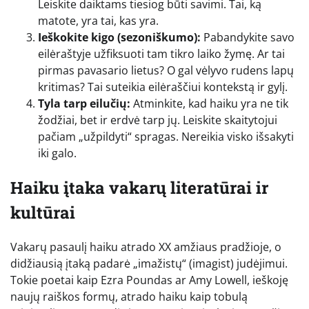
Leiskite daiktams tiesiog būti savimi. Tai, ką
matote, yra tai, kas yra.
Ieškokite kigo (sezoniškumo):
Pabandykite savo
eilėraštyje užfiksuoti tam tikro laiko žymę. Ar tai
pirmas pavasario lietus? O gal vėlyvo rudens lapų
kritimas? Tai suteikia eilėraščiui kontekstą ir gylį.
Tyla tarp eilučių:
Atminkite, kad haiku yra ne tik
žodžiai, bet ir erdvė tarp jų. Leiskite skaitytojui
pačiam „užpildyti“ spragas. Nereikia visko išsakyti
iki galo.
Haiku įtaka vakarų literatūrai ir
kultūrai
Vakarų pasaulį haiku atrado XX amžiaus pradžioje, o
didžiausią įtaką padarė „imažistų“ (imagist) judėjimui.
Tokie poetai kaip Ezra Poundas ar Amy Lowell, ieškoję
naujų raiškos formų, atrado haiku kaip tobulą