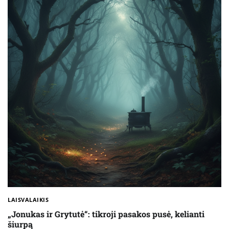
LAISVALAIKIS
„Jonukas ir Grytutė“: tikroji pasakos pusė, kelianti
šiurpą