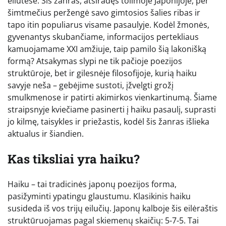
eilutėse. Šis žanras, atsiradęs tolimoje Japonijoje, per
šimtmečius peržengė savo gimtosios šalies ribas ir
tapo itin populiarus visame pasaulyje. Kodėl žmonės,
gyvenantys skubančiame, informacijos pertekliaus
kamuojamame XXI amžiuje, taip pamilo šią lakonišką
formą? Atsakymas slypi ne tik pačioje poezijos
struktūroje, bet ir gilesnėje filosofijoje, kurią haiku
savyje neša – gebėjime sustoti, įžvelgti grožį
smulkmenose ir patirti akimirkos vienkartinumą. Šiame
straipsnyje kviečiame pasinerti į haiku pasaulį, suprasti
jo kilmę, taisykles ir priežastis, kodėl šis žanras išlieka
aktualus ir šiandien.
Kas tiksliai yra haiku?
Haiku – tai tradicinės japonų poezijos forma,
pasižyminti ypatingu glaustumu. Klasikinis haiku
susideda iš vos trijų eilučių. Japonų kalboje šis eilėraštis
struktūruojamas pagal skiemenų skaičių: 5-7-5. Tai