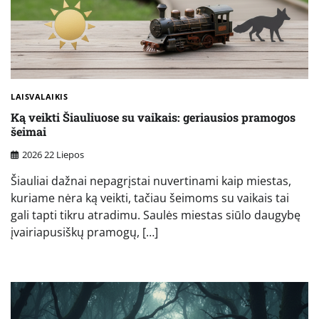
LAISVALAIKIS
Ką veikti Šiauliuose su vaikais: geriausios pramogos
šeimai
2026 22 Liepos
Šiauliai dažnai nepagrįstai nuvertinami kaip miestas,
kuriame nėra ką veikti, tačiau šeimoms su vaikais tai
gali tapti tikru atradimu. Saulės miestas siūlo daugybę
įvairiapusiškų pramogų, […]