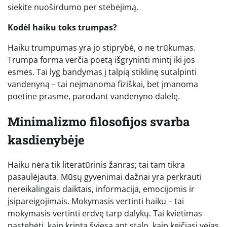
siekite nuoširdumo per stebėjimą.
Kodėl haiku toks trumpas?
Haiku trumpumas yra jo stiprybė, o ne trūkumas.
Trumpa forma verčia poetą išgryninti mintį iki jos
esmės. Tai lyg bandymas į talpią stiklinę sutalpinti
vandenyną – tai neįmanoma fiziškai, bet įmanoma
poetine prasme, parodant vandenyno dalelę.
Minimalizmo filosofijos svarba
kasdienybėje
Haiku nėra tik literatūrinis žanras; tai tam tikra
pasaulėjauta. Mūsų gyvenimai dažnai yra perkrauti
nereikalingais daiktais, informacija, emocijomis ir
įsipareigojimais. Mokymasis vertinti haiku – tai
mokymasis vertinti erdvę tarp dalykų. Tai kvietimas
pastebėti, kaip krinta šviesa ant stalo, kaip keičiasi vėjas