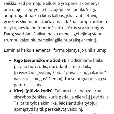
reiškia, kad pirmojoje eilutėje yra penki skiemenys,
antrojoje – septyni, o trečiojoje – vėl penki. Visgi,
adaptuojant haiku į kitas kalbas, įskaitant lietuvių,
griežtas skiemenų skaičiavimas dažnai tampa antriniu
dalyku, nes kalbų fonetinės struktūros yra skirtingos.
Daug svarbiau išlaikyti haiku esmę – gebėjimą vienu
trumpu vaizdiniu perteikti gilią nuotaiką ar mintį.
Esminiai haiku elementai, formuojantys jo unikalumą:
Kigo (sezoniškumo žodis):
Tradiciniame haiku
privalo būti žodis, nurodantis metų laiką
(pavyzdžiui, „vyšnių žiedai“ pavasariui, „cikados“
vasarai, „sniegas“ žiemai). Tai sujungia poeziją su
gamtos ciklais.
Kireji (pjūvio žodis):
Tai tam tikra pauzė arba
skyrybos ženklas, kuris padalija eilėraštį į dvi dalis.
Tai tarsi tylos akimirka, leidžianti skaitytojui
apmąstyti ką tik perskaitytą vaizdinį.