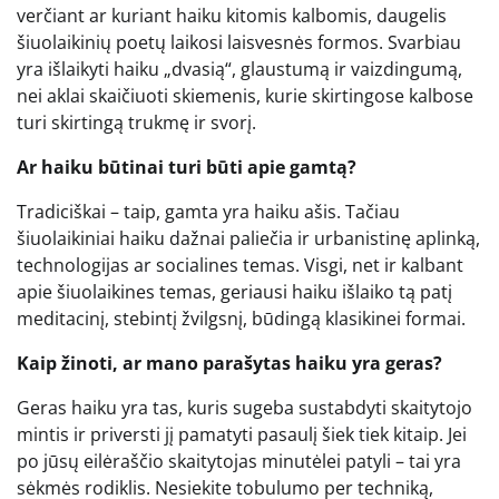
verčiant ar kuriant haiku kitomis kalbomis, daugelis
šiuolaikinių poetų laikosi laisvesnės formos. Svarbiau
yra išlaikyti haiku „dvasią“, glaustumą ir vaizdingumą,
nei aklai skaičiuoti skiemenis, kurie skirtingose kalbose
turi skirtingą trukmę ir svorį.
Ar haiku būtinai turi būti apie gamtą?
Tradiciškai – taip, gamta yra haiku ašis. Tačiau
šiuolaikiniai haiku dažnai paliečia ir urbanistinę aplinką,
technologijas ar socialines temas. Visgi, net ir kalbant
apie šiuolaikines temas, geriausi haiku išlaiko tą patį
meditacinį, stebintį žvilgsnį, būdingą klasikinei formai.
Kaip žinoti, ar mano parašytas haiku yra geras?
Geras haiku yra tas, kuris sugeba sustabdyti skaitytojo
mintis ir priversti jį pamatyti pasaulį šiek tiek kitaip. Jei
po jūsų eilėraščio skaitytojas minutėlei patyli – tai yra
sėkmės rodiklis. Nesiekite tobulumo per techniką,