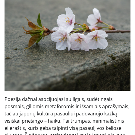
Poezija dažnai asocijuojasi su ilgais, sudėtingais
posmais, giliomis metaforomis ir išsamiais aprašymais,
tačiau japonų kultūra pasauliui padovanojo kažką
visiškai priešingo – haiku. Tai trumpas, minimalistinis
eilėraštis, kuris geba talpinti visą pasaulį vos keliose