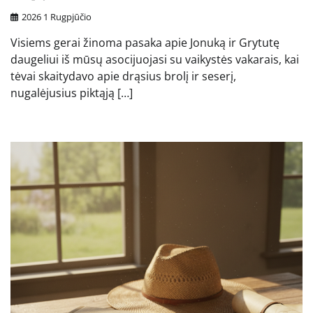
2026 1 Rugpjūčio
Visiems gerai žinoma pasaka apie Jonuką ir Grytutę
daugeliui iš mūsų asocijuojasi su vaikystės vakarais, kai
tėvai skaitydavo apie drąsius brolį ir seserį,
nugalėjusius piktąją […]