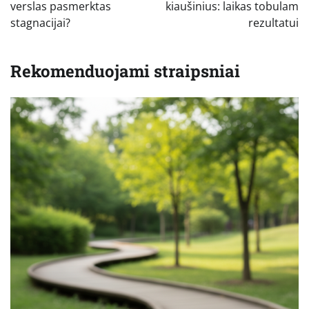
įrašų
verslas pasmerktas
kiaušinius: laikas tobulam
stagnacijai?
rezultatui
Rekomenduojami straipsniai