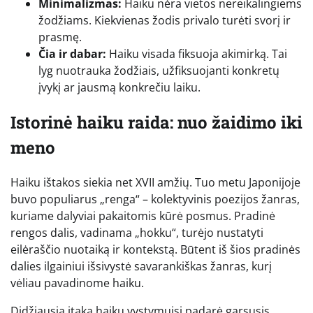
Minimalizmas:
Haiku nėra vietos nereikalingiems
žodžiams. Kiekvienas žodis privalo turėti svorį ir
prasmę.
Čia ir dabar:
Haiku visada fiksuoja akimirką. Tai
lyg nuotrauka žodžiais, užfiksuojanti konkretų
įvykį ar jausmą konkrečiu laiku.
Istorinė haiku raida: nuo žaidimo iki
meno
Haiku ištakos siekia net XVII amžių. Tuo metu Japonijoje
buvo populiarus „renga“ – kolektyvinis poezijos žanras,
kuriame dalyviai pakaitomis kūrė posmus. Pradinė
rengos dalis, vadinama „hokku“, turėjo nustatyti
eilėraščio nuotaiką ir kontekstą. Būtent iš šios pradinės
dalies ilgainiui išsivystė savarankiškas žanras, kurį
vėliau pavadinome haiku.
Didžiausią įtaką haiku vystymuisi padarė garsusis