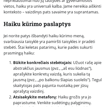
nepriklausomai nuo jų tautybės ar gyvenamosios
vietos, haiku yra universali kalba. Jame nereikia aiškinti
konteksto – vaizdinys pats savaime yra suprantamas.
Haiku kūrimo paslaptys
Jei norite patys išbandyti haiku kūrimo meną,
svarbiausia taisyklė yra pamiršti taisykles ir pradėti
stebėti. Štai keletas patarimų, kurie padės sukurti
prasmingą haiku:
Būkite konkrečiais stebėtojais:
Užuot rašę apie
abstrakčius jausmus (pvz., „aš esu liūdnas“),
aprašykite konkretų vaizdą, kuris sukelia tą
jausmą (pvz., „po balkonu šlapias suolelis“). Tegul
skaitytojas pats pajunta nuotaiką per jūsų
aprašytą vaizdinį.
Atsisakykite metaforų:
Haiku grožis yra jo
paprastume. Venkite sudėtingų palyginimų.