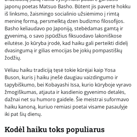
japonų poetas Matsuo Basho. Būtent jis pavertė hokku
iš linksmo, žaismingo socialinio užsiėmimo į rimtą
meninę formą, persmelktą dzen budizmo filosofijos.
Basho keliaudavo po Japoniją, stebėdamas gamtą ir
gyvenimą, o savo įspūdžius fiksuodavo lakoniškose
eilutėse. Jo kūryba įrodė, kad haiku gali perteikti didelį
dvasingumą ir gilias emocijas be jokių pompastiškų
žodžių.
Vėliau haiku tradiciją tęsė tokie kūrėjai kaip Yosa
Buson, kuris į haiku įnešė daugiau vaizdingumo ir
tapybiškumo, bei Kobayashi Issa, kurio kūryboje vyravo
žmogiškumas, atjauta ir kasdienio gyvenimo detalės,
dažnai net su humoro gaidele. Šie meistrai suformavo
haiku kanoną, kuriuo remiasi poetai visame pasaulyje
iki pat šių dienų.
Kodėl haiku toks populiarus