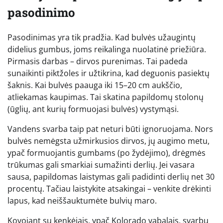
pasodinimo
Pasodinimas yra tik pradžia. Kad bulvės užaugintų
didelius gumbus, joms reikalinga nuolatinė priežiūra.
Pirmasis darbas – dirvos purenimas. Tai padeda
sunaikinti piktžoles ir užtikrina, kad deguonis pasiektų
šaknis. Kai bulvės paauga iki 15–20 cm aukščio,
atliekamas kaupimas. Tai skatina papildomų stolonų
(ūglių, ant kurių formuojasi bulvės) vystymąsi.
Vandens svarba taip pat neturi būti ignoruojama. Nors
bulvės nemėgsta užmirkusios dirvos, jų augimo metu,
ypač formuojantis gumbams (po žydėjimo), drėgmės
trūkumas gali smarkiai sumažinti derlių. Jei vasara
sausa, papildomas laistymas gali padidinti derlių net 30
procentų. Tačiau laistykite atsakingai – venkite drėkinti
lapus, kad neiššauktumėte bulvių maro.
Kovojant su kenkėjais, ypač Kolorado vabalais, svarbu