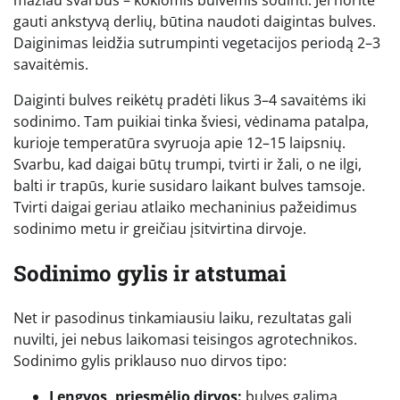
mažiau svarbus – kokiomis bulvėmis sodinti. Jei norite
gauti ankstyvą derlių, būtina naudoti daigintas bulves.
Daiginimas leidžia sutrumpinti vegetacijos periodą 2–3
savaitėmis.
Daiginti bulves reikėtų pradėti likus 3–4 savaitėms iki
sodinimo. Tam puikiai tinka šviesi, vėdinama patalpa,
kurioje temperatūra svyruoja apie 12–15 laipsnių.
Svarbu, kad daigai būtų trumpi, tvirti ir žali, o ne ilgi,
balti ir trapūs, kurie susidaro laikant bulves tamsoje.
Tvirti daigai geriau atlaiko mechaninius pažeidimus
sodinimo metu ir greičiau įsitvirtina dirvoje.
Sodinimo gylis ir atstumai
Net ir pasodinus tinkamiausiu laiku, rezultatas gali
nuvilti, jei nebus laikomasi teisingos agrotechnikos.
Sodinimo gylis priklauso nuo dirvos tipo:
Lengvos, priesmėlio dirvos:
bulves galima