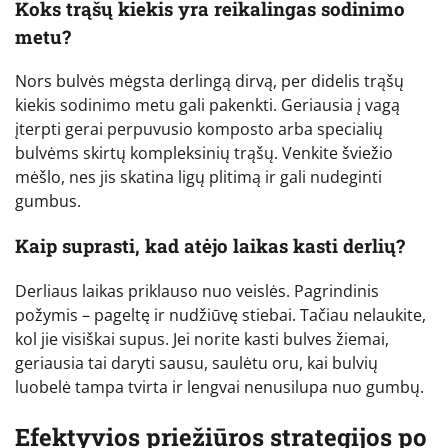
Koks trąšų kiekis yra reikalingas sodinimo
metu?
Nors bulvės mėgsta derlingą dirvą, per didelis trąšų
kiekis sodinimo metu gali pakenkti. Geriausia į vagą
įterpti gerai perpuvusio komposto arba specialių
bulvėms skirtų kompleksinių trąšų. Venkite šviežio
mėšlo, nes jis skatina ligų plitimą ir gali nudeginti
gumbus.
Kaip suprasti, kad atėjo laikas kasti derlių?
Derliaus laikas priklauso nuo veislės. Pagrindinis
požymis – pageltę ir nudžiūvę stiebai. Tačiau nelaukite,
kol jie visiškai supus. Jei norite kasti bulves žiemai,
geriausia tai daryti sausu, saulėtu oru, kai bulvių
luobelė tampa tvirta ir lengvai nenusilupa nuo gumbų.
Efektyvios priežiūros strategijos po