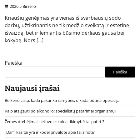
2026 5 Birželio
Kriaušių genėjimas yra vienas iš svarbiausių sodo
darbų, užtikrinantis ne tik medžio sveikatą ir estetinę
išvaizdą, bet ir lemiantis būsimo derliaus gausą bei
kokybę. Nors […]
Paieška
Paieška
Naujausi įrašai
Beikerio cista: kada pakanka ramybės, o kada būtina operacija
Kaip atsigauti po alkoholio: specialistų patarimai organizmui
Žemės drebėjimai Lietuvoje: kokia tikimybė tai patirti?
„Dar“: kas tai yra ir kodėl privalote apie tai žinoti?