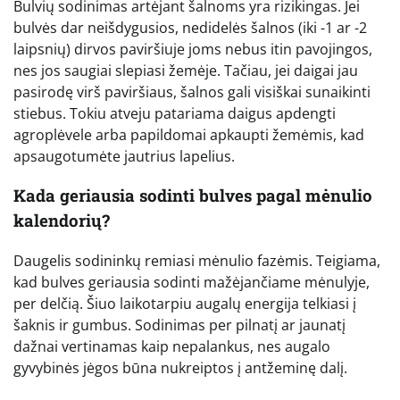
Bulvių sodinimas artėjant šalnoms yra rizikingas. Jei
bulvės dar neišdygusios, nedidelės šalnos (iki -1 ar -2
laipsnių) dirvos paviršiuje joms nebus itin pavojingos,
nes jos saugiai slepiasi žemėje. Tačiau, jei daigai jau
pasirodę virš paviršiaus, šalnos gali visiškai sunaikinti
stiebus. Tokiu atveju patariama daigus apdengti
agroplėvele arba papildomai apkaupti žemėmis, kad
apsaugotumėte jautrius lapelius.
Kada geriausia sodinti bulves pagal mėnulio
kalendorių?
Daugelis sodininkų remiasi mėnulio fazėmis. Teigiama,
kad bulves geriausia sodinti mažėjančiame mėnulyje,
per delčią. Šiuo laikotarpiu augalų energija telkiasi į
šaknis ir gumbus. Sodinimas per pilnatį ar jaunatį
dažnai vertinamas kaip nepalankus, nes augalo
gyvybinės jėgos būna nukreiptos į antžeminę dalį.