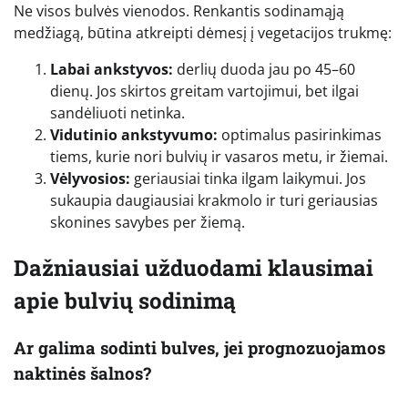
Ne visos bulvės vienodos. Renkantis sodinamąją
medžiagą, būtina atkreipti dėmesį į vegetacijos trukmę:
Labai ankstyvos:
derlių duoda jau po 45–60
dienų. Jos skirtos greitam vartojimui, bet ilgai
sandėliuoti netinka.
Vidutinio ankstyvumo:
optimalus pasirinkimas
tiems, kurie nori bulvių ir vasaros metu, ir žiemai.
Vėlyvosios:
geriausiai tinka ilgam laikymui. Jos
sukaupia daugiausiai krakmolo ir turi geriausias
skonines savybes per žiemą.
Dažniausiai užduodami klausimai
apie bulvių sodinimą
Ar galima sodinti bulves, jei prognozuojamos
naktinės šalnos?