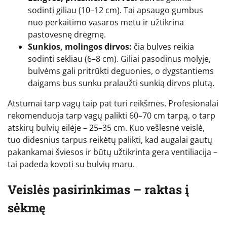
sodinti giliau (10–12 cm). Tai apsaugo gumbus
nuo perkaitimo vasaros metu ir užtikrina
pastovesnę drėgmę.
Sunkios, molingos dirvos:
čia bulves reikia
sodinti sekliau (6–8 cm). Giliai pasodinus molyje,
bulvėms gali pritrūkti deguonies, o dygstantiems
daigams bus sunku pralaužti sunkią dirvos plutą.
Atstumai tarp vagų taip pat turi reikšmės. Profesionalai
rekomenduoja tarp vagų palikti 60–70 cm tarpą, o tarp
atskirų bulvių eilėje – 25–35 cm. Kuo vešlesnė veislė,
tuo didesnius tarpus reikėtų palikti, kad augalai gautų
pakankamai šviesos ir būtų užtikrinta gera ventiliacija –
tai padeda kovoti su bulvių maru.
Veislės pasirinkimas – raktas į
sėkmę