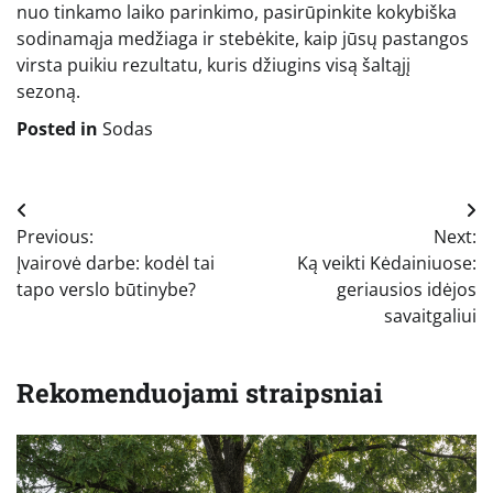
nuo tinkamo laiko parinkimo, pasirūpinkite kokybiška
sodinamąja medžiaga ir stebėkite, kaip jūsų pastangos
virsta puikiu rezultatu, kuris džiugins visą šaltąjį
sezoną.
Posted in
Sodas
Navigacija
Previous:
Next:
tarp
Įvairovė darbe: kodėl tai
Ką veikti Kėdainiuose:
įrašų
tapo verslo būtinybe?
geriausios idėjos
savaitgaliui
Rekomenduojami straipsniai