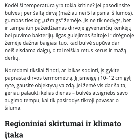
Kodėl ši temperatūra yra tokia kritinė? Jei pasodinsite
bulves į per šaltą dirvą (mažiau nei 5 laipsniai šilumos),
gumbas tiesiog „užmigs“ žemėje. Jis ne tik nedygs, bet
ir tampa itin pažeidžiamas dirvoje gyvenančių kenkėjų
bei puvimo bakterijų. Ilgas gulėjimas šaltoje ir drėgnoje
žemėje dažnai baigiasi tuo, kad bulvė supūva dar
neišleisdama daigų, o tai reiškia retus kerus ir mažą
derlių.
Norėdami tiksliai žinoti, ar laikas sodinti, įsigykite
paprastą dirvos termometrą. Jį įsmeigę į 10–12 cm gylį
ryte, gausite objektyvų vaizdą. Jei žemė vis dar šalta,
geriau palaukti kelias dienas – bulvės atsigriebs savo
augimo tempu, kai tik pasirodys tikroji pavasario
šiluma.
Regioniniai skirtumai ir klimato
įtaka