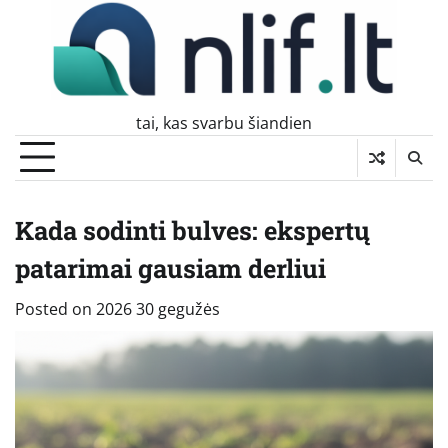
Skip
to
content
tai, kas svarbu šiandien
Kada sodinti bulves: ekspertų
patarimai gausiam derliui
Posted on
2026 30 gegužės