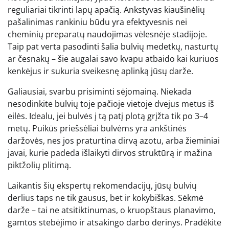
reguliariai tikrinti lapų apačią. Ankstyvas kiaušinėlių
pašalinimas rankiniu būdu yra efektyvesnis nei
cheminių preparatų naudojimas vėlesnėje stadijoje.
Taip pat verta pasodinti šalia bulvių medetkų, nasturtų
ar česnakų – šie augalai savo kvapu atbaido kai kuriuos
kenkėjus ir sukuria sveikesnę aplinką jūsų darže.
Galiausiai, svarbu prisiminti sėjomainą. Niekada
nesodinkite bulvių toje pačioje vietoje dvejus metus iš
eilės. Idealu, jei bulvės į tą patį plotą grįžta tik po 3–4
metų. Puikūs priešsėliai bulvėms yra ankštinės
daržovės, nes jos praturtina dirvą azotu, arba žieminiai
javai, kurie padeda išlaikyti dirvos struktūrą ir mažina
piktžolių plitimą.
Laikantis šių ekspertų rekomendacijų, jūsų bulvių
derlius taps ne tik gausus, bet ir kokybiškas. Sėkmė
darže – tai ne atsitiktinumas, o kruopštaus planavimo,
gamtos stebėjimo ir atsakingo darbo derinys. Pradėkite