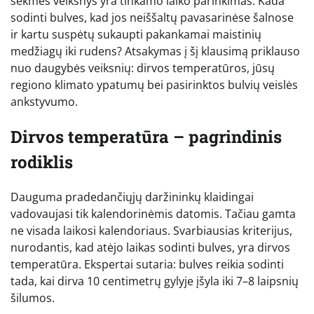
sėkmės veiksnys yra tinkamo laiko parinkimas. Kada
sodinti bulves, kad jos neiššaltų pavasarinėse šalnose
ir kartu suspėtų sukaupti pakankamai maistinių
medžiagų iki rudens? Atsakymas į šį klausimą priklauso
nuo daugybės veiksnių: dirvos temperatūros, jūsų
regiono klimato ypatumų bei pasirinktos bulvių veislės
ankstyvumo.
Dirvos temperatūra – pagrindinis
rodiklis
Dauguma pradedančiųjų daržininkų klaidingai
vadovaujasi tik kalendorinėmis datomis. Tačiau gamta
ne visada laikosi kalendoriaus. Svarbiausias kriterijus,
nurodantis, kad atėjo laikas sodinti bulves, yra dirvos
temperatūra. Ekspertai sutaria: bulves reikia sodinti
tada, kai dirva 10 centimetrų gylyje įšyla iki 7–8 laipsnių
šilumos.