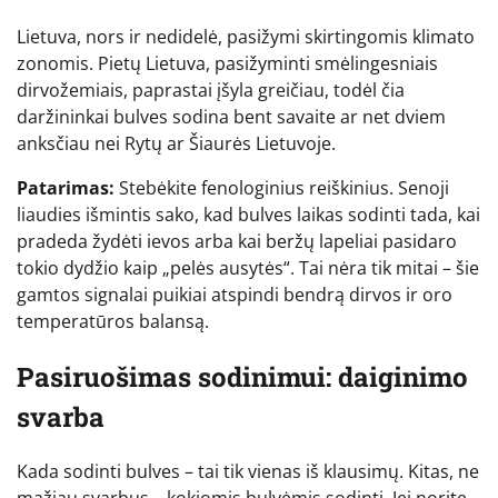
Lietuva, nors ir nedidelė, pasižymi skirtingomis klimato
zonomis. Pietų Lietuva, pasižyminti smėlingesniais
dirvožemiais, paprastai įšyla greičiau, todėl čia
daržininkai bulves sodina bent savaite ar net dviem
anksčiau nei Rytų ar Šiaurės Lietuvoje.
Patarimas:
Stebėkite fenologinius reiškinius. Senoji
liaudies išmintis sako, kad bulves laikas sodinti tada, kai
pradeda žydėti ievos arba kai beržų lapeliai pasidaro
tokio dydžio kaip „pelės ausytės“. Tai nėra tik mitai – šie
gamtos signalai puikiai atspindi bendrą dirvos ir oro
temperatūros balansą.
Pasiruošimas sodinimui: daiginimo
svarba
Kada sodinti bulves – tai tik vienas iš klausimų. Kitas, ne