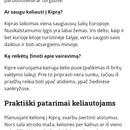
parduotuvėse ar turguose.
Ar saugu keliauti į Kiprą?
Kipras laikomas viena saugiausių šalių Europoje.
Nusikalstamumo lygis yra labai žemas. Vis dėlto, kaip ir
bet kurioje kitoje turistinėje šalyje, verta saugoti savo
daiktus ir būti atsargiems minioje.
Ką reikėtų žinoti apie vairavimą?
Kipre vairuojama kairiąja kelio puse (palikimas iš britų
valdymo laikų). Prie to priprasti nėra sunku, tačiau iš
pradžių reikia būti ypač atidiems, ypač žiedinėse
sankryžose.
Praktiški patarimai keliautojams
Planuojant kelionę į Kiprą, svarbu įvertinti atstumus.
Nors sala atrodo maža, kelionės per kalnus ar iš vieno