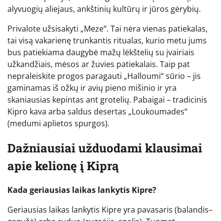
alyvuogių aliejaus, ankštinių kultūrų ir jūros gėrybių.
Privalote užsisakyti „Meze“. Tai nėra vienas patiekalas,
tai visą vakarienę trunkantis ritualas, kurio metu jums
bus patiekiama daugybė mažų lėkštelių su įvairiais
užkandžiais, mėsos ar žuvies patiekalais. Taip pat
nepraleiskite progos paragauti „Halloumi“ sūrio – jis
gaminamas iš ožkų ir avių pieno mišinio ir yra
skaniausias kepintas ant grotelių. Pabaigai – tradicinis
Kipro kava arba saldus desertas „Loukoumades“
(medumi aplietos spurgos).
Dažniausiai užduodami klausimai
apie kelionę į Kiprą
Kada geriausias laikas lankytis Kipre?
Geriausias laikas lankytis Kipre yra pavasaris (balandis–