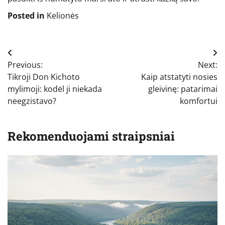
Posted in
Kelionės
Navigacija
Previous:
Next:
tarp
Tikroji Don Kichoto
Kaip atstatyti nosies
įrašų
mylimoji: kodėl ji niekada
gleivinę: patarimai
neegzistavo?
komfortui
Rekomenduojami straipsniai