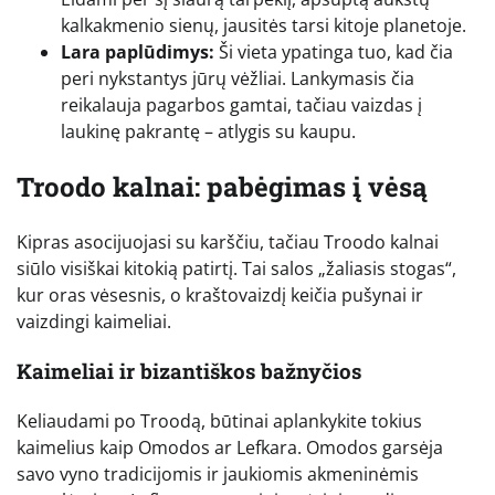
kalkakmenio sienų, jausitės tarsi kitoje planetoje.
Lara paplūdimys:
Ši vieta ypatinga tuo, kad čia
peri nykstantys jūrų vėžliai. Lankymasis čia
reikalauja pagarbos gamtai, tačiau vaizdas į
laukinę pakrantę – atlygis su kaupu.
Troodo kalnai: pabėgimas į vėsą
Kipras asocijuojasi su karščiu, tačiau Troodo kalnai
siūlo visiškai kitokią patirtį. Tai salos „žaliasis stogas“,
kur oras vėsesnis, o kraštovaizdį keičia pušynai ir
vaizdingi kaimeliai.
Kaimeliai ir bizantiškos bažnyčios
Keliaudami po Troodą, būtinai aplankykite tokius
kaimelius kaip Omodos ar Lefkara. Omodos garsėja
savo vyno tradicijomis ir jaukiomis akmeninėmis