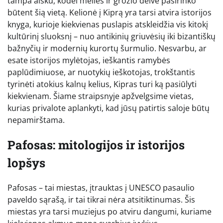
tampa aišku, kodėl meilės ir grožio deivė pasirinko
būtent šią vietą. Kelionė į Kiprą yra tarsi atvira istorijos
knyga, kurioje kiekvienas puslapis atskleidžia vis kitokį
kultūrinį sluoksnį – nuo antikinių griuvėsių iki bizantiškų
bažnyčių ir modernių kurortų šurmulio. Nesvarbu, ar
esate istorijos mylėtojas, ieškantis ramybės
paplūdimiuose, ar nuotykių ieškotojas, trokštantis
tyrinėti atokius kalnų kelius, Kipras turi ką pasiūlyti
kiekvienam. Šiame straipsnyje apžvelgsime vietas,
kurias privalote aplankyti, kad jūsų patirtis saloje būtų
nepamirštama.
Pafosas: mitologijos ir istorijos
lopšys
Pafosas – tai miestas, įtrauktas į UNESCO pasaulio
paveldo sąrašą, ir tai tikrai nėra atsitiktinumas. Šis
miestas yra tarsi muziejus po atviru dangumi, kuriame