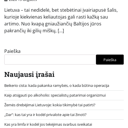
Lietuva – tai nedidelė, bet stebėtinai įvairiapusė šalis,
kurioje kiekvienas keliautojas gali rasti kažką sau
artimo. Nuo kvapą gniaužiančių Baltijos jūros
pakrančių iki gilių miškų, […]
Paieška
Paieška
Naujausi įrašai
Beikerio cista: kada pakanka ramybės, o kada būtina operacija
Kaip atsigauti po alkoholio: specialistų patarimai organizmui
Žemės drebėjimai Lietuvoje: kokia tikimybė tai patirti?
„Dar“: kas tai yra ir kodėl privalote apie tai žinoti?
Kas yra limfa ir kodėl jos tekėjimas svarbus sveikatai