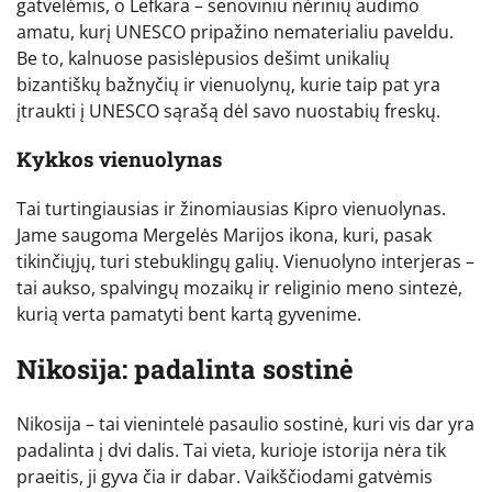
gatvelėmis, o Lefkara – senoviniu nėrinių audimo
amatu, kurį UNESCO pripažino nematerialiu paveldu.
Be to, kalnuose pasislėpusios dešimt unikalių
bizantiškų bažnyčių ir vienuolynų, kurie taip pat yra
įtraukti į UNESCO sąrašą dėl savo nuostabių freskų.
Kykkos vienuolynas
Tai turtingiausias ir žinomiausias Kipro vienuolynas.
Jame saugoma Mergelės Marijos ikona, kuri, pasak
tikinčiųjų, turi stebuklingų galių. Vienuolyno interjeras –
tai aukso, spalvingų mozaikų ir religinio meno sintezė,
kurią verta pamatyti bent kartą gyvenime.
Nikosija: padalinta sostinė
Nikosija – tai vienintelė pasaulio sostinė, kuri vis dar yra
padalinta į dvi dalis. Tai vieta, kurioje istorija nėra tik
praeitis, ji gyva čia ir dabar. Vaikščiodami gatvėmis