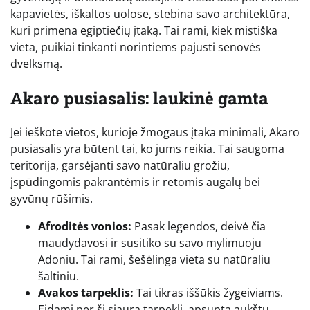
kapavietės, iškaltos uolose, stebina savo architektūra,
kuri primena egiptiečių įtaką. Tai rami, kiek mistiška
vieta, puikiai tinkanti norintiems pajusti senovės
dvelksmą.
Akaro pusiasalis: laukinė gamta
Jei ieškote vietos, kurioje žmogaus įtaka minimali, Akaro
pusiasalis yra būtent tai, ko jums reikia. Tai saugoma
teritorija, garsėjanti savo natūraliu grožiu,
įspūdingomis pakrantėmis ir retomis augalų bei
gyvūnų rūšimis.
Afroditės vonios:
Pasak legendos, deivė čia
maudydavosi ir susitiko su savo mylimuoju
Adoniu. Tai rami, šešėlinga vieta su natūraliu
šaltiniu.
Avakos tarpeklis:
Tai tikras iššūkis žygeiviams.
Eidami per šį siaurą tarpeklį, apsuptą aukštų