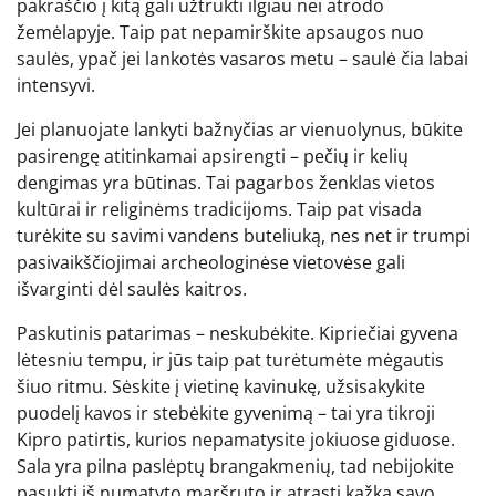
pakraščio į kitą gali užtrukti ilgiau nei atrodo
žemėlapyje. Taip pat nepamirškite apsaugos nuo
saulės, ypač jei lankotės vasaros metu – saulė čia labai
intensyvi.
Jei planuojate lankyti bažnyčias ar vienuolynus, būkite
pasirengę atitinkamai apsirengti – pečių ir kelių
dengimas yra būtinas. Tai pagarbos ženklas vietos
kultūrai ir religinėms tradicijoms. Taip pat visada
turėkite su savimi vandens buteliuką, nes net ir trumpi
pasivaikščiojimai archeologinėse vietovėse gali
išvarginti dėl saulės kaitros.
Paskutinis patarimas – neskubėkite. Kipriečiai gyvena
lėtesniu tempu, ir jūs taip pat turėtumėte mėgautis
šiuo ritmu. Sėskite į vietinę kavinukę, užsisakykite
puodelį kavos ir stebėkite gyvenimą – tai yra tikroji
Kipro patirtis, kurios nepamatysite jokiuose giduose.
Sala yra pilna paslėptų brangakmenių, tad nebijokite
pasukti iš numatyto maršruto ir atrasti kažką savo.