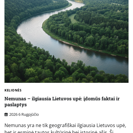
KELIONĖS
Nemunas – ilgiausia Lietuvos upė: įdomūs faktai ir
paslaptys
2026 6 Rugpjūčio
Nemunas yra ne tik geografiškai ilgiausia Lietuvos upė,
bet ir esminė tautos kultūrinė bei istorinė ašis. Ši