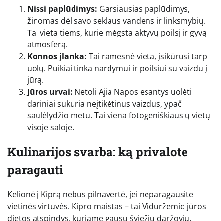
Nissi paplūdimys:
Garsiausias paplūdimys,
žinomas dėl savo seklaus vandens ir linksmybių.
Tai vieta tiems, kurie mėgsta aktyvų poilsį ir gyvą
atmosferą.
Konnos įlanka:
Tai ramesnė vieta, įsikūrusi tarp
uolų. Puikiai tinka nardymui ir poilsiui su vaizdu į
jūrą.
Jūros urvai:
Netoli Ajia Napos esantys uolėti
dariniai sukuria neįtikėtinus vaizdus, ypač
saulėlydžio metu. Tai viena fotogeniškiausių vietų
visoje saloje.
Kulinarijos svarba: ką privalote
paragauti
Kelionė į Kiprą nebus pilnavertė, jei neparagausite
vietinės virtuvės. Kipro maistas – tai Viduržemio jūros
dietos atspindys, kuriame gausu šviežių daržovių,