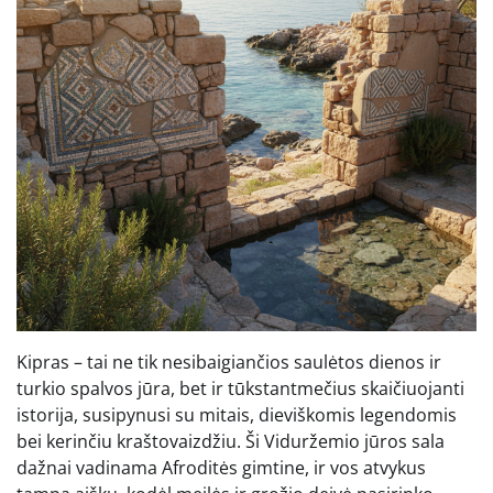
Kipras – tai ne tik nesibaigiančios saulėtos dienos ir
turkio spalvos jūra, bet ir tūkstantmečius skaičiuojanti
istorija, susipynusi su mitais, dieviškomis legendomis
bei kerinčiu kraštovaizdžiu. Ši Viduržemio jūros sala
dažnai vadinama Afroditės gimtine, ir vos atvykus