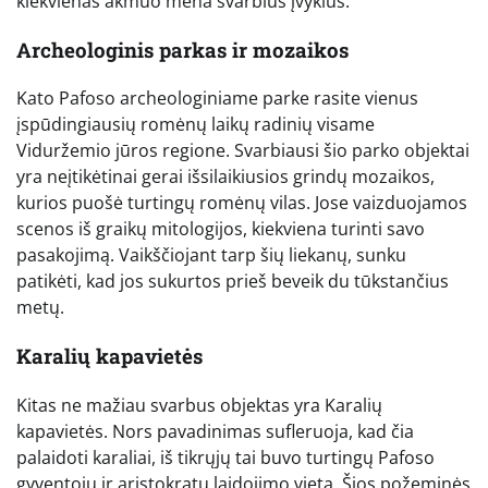
kiekvienas akmuo mena svarbius įvykius.
Archeologinis parkas ir mozaikos
Kato Pafoso archeologiniame parke rasite vienus
įspūdingiausių romėnų laikų radinių visame
Viduržemio jūros regione. Svarbiausi šio parko objektai
yra neįtikėtinai gerai išsilaikiusios grindų mozaikos,
kurios puošė turtingų romėnų vilas. Jose vaizduojamos
scenos iš graikų mitologijos, kiekviena turinti savo
pasakojimą. Vaikščiojant tarp šių liekanų, sunku
patikėti, kad jos sukurtos prieš beveik du tūkstančius
metų.
Karalių kapavietės
Kitas ne mažiau svarbus objektas yra Karalių
kapavietės. Nors pavadinimas sufleruoja, kad čia
palaidoti karaliai, iš tikrųjų tai buvo turtingų Pafoso
gyventojų ir aristokratų laidojimo vieta. Šios požeminės