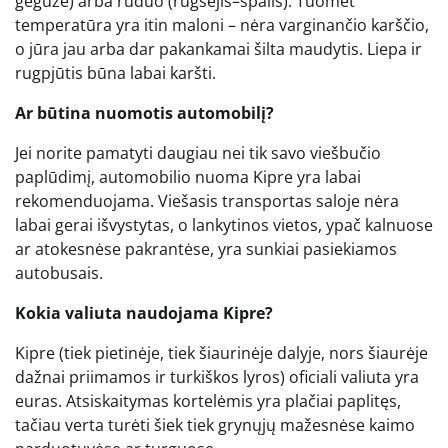
gegužė) arba ruduo (rugsėjis–spalis). Tuomet
temperatūra yra itin maloni – nėra varginančio karščio,
o jūra jau arba dar pakankamai šilta maudytis. Liepa ir
rugpjūtis būna labai karšti.
Ar būtina nuomotis automobilį?
Jei norite pamatyti daugiau nei tik savo viešbučio
paplūdimį, automobilio nuoma Kipre yra labai
rekomenduojama. Viešasis transportas saloje nėra
labai gerai išvystytas, o lankytinos vietos, ypač kalnuose
ar atokesnėse pakrantėse, yra sunkiai pasiekiamos
autobusais.
Kokia valiuta naudojama Kipre?
Kipre (tiek pietinėje, tiek šiaurinėje dalyje, nors šiaurėje
dažnai priimamos ir turkiškos lyros) oficiali valiuta yra
euras. Atsiskaitymas kortelėmis yra plačiai paplitęs,
tačiau verta turėti šiek tiek grynųjų mažesnėse kaimo