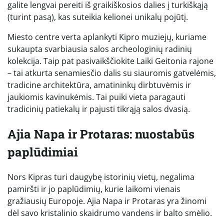
galite lengvai pereiti iš graikiškosios dalies į turkiškąją
(turint pasą), kas suteikia kelionei unikalų pojūtį.
Miesto centre verta aplankyti Kipro muziejų, kuriame
sukaupta svarbiausia salos archeologinių radinių
kolekcija. Taip pat pasivaikščiokite Laiki Geitonia rajone
– tai atkurta senamiesčio dalis su siauromis gatvelėmis,
tradicine architektūra, amatininkų dirbtuvėmis ir
jaukiomis kavinukėmis. Tai puiki vieta paragauti
tradicinių patiekalų ir pajusti tikrąją salos dvasią.
Ajia Napa ir Protaras: nuostabūs
paplūdimiai
Nors Kipras turi daugybę istorinių vietų, negalima
pamiršti ir jo paplūdimių, kurie laikomi vienais
gražiausių Europoje. Ajia Napa ir Protaras yra žinomi
dėl savo kristalinio skaidrumo vandens ir balto smėlio.