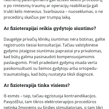
o po rimtesnių traumų ar operacijų reabilitacija gali
trukti kelis mėnesius. Svarbiausia – nuoseklumas, o ne
procedūrų skaičius per trumpą laiką.
Ar fizioterapijai reikia gydytojo siuntimo?
Daugelyje privačių klinikų siuntimas nėra būtinas, galite
registruotis tiesiai konsultacijai. Tačiau valstybinėse
gydymo įstaigose siuntimas paprastai yra privalomas,
kad būtų galima pasinaudoti kompensuojamomis
paslaugomis. Prieš pradedant gydymą visada verta
pasikonsultuoti su šeimos gydytoju arba ortopedu-
traumatologu, kad būtų nustatyta tiksli diagnozė.
Ar fizioterapija tinka visiems?
Iš esmės – taip, tačiau egzistuoja kontraindikacijos.
Pavyzdžiui, tam tikros elektroterapijos procedūros
netinka žmonėms su širdies stimuliatoriais, o tam tikri