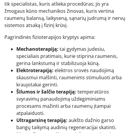
tik specialistas, kuris atlieka procedūras; jis yra
žmogaus kūno mechanikos žinovas, kuris vertina
raumenų balansą, laikyseną, sąnarių judrumą ir nervų
sistemos atsaką į fizinį krūvį.
Pagrindinės fizioterapijos kryptys apima:
Mechanoterapiją:
tai gydymas judesiu,
specialiais pratimais, kurie stiprina raumenis,
gerina lankstumą ir stabilizuoja kūną.
Elektroterapiją:
elektros srovės naudojimą
skausmui malšinti, raumenims stimuliuoti arba
kraujotakai gerinti.
Šilumos ir šalčio terapiją:
temperatūros
svyravimų panaudojimą uždegiminiams
procesams mažinti arba raumenų įtampai
atpalaiduoti.
Ultragarsinę terapiją:
aukšto dažnio garso
bangų taikymą audinių regeneracijai skatinti.