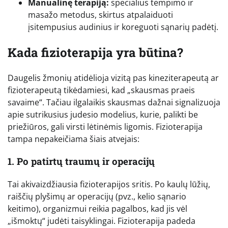
Manualinę terapiją:
specialius tempimo ir
masažo metodus, skirtus atpalaiduoti
įsitempusius audinius ir koreguoti sąnarių padėtį.
Kada fizioterapija yra būtina?
Daugelis žmonių atidėlioja vizitą pas kineziterapeutą ar
fizioterapeutą tikėdamiesi, kad „skausmas praeis
savaime“. Tačiau ilgalaikis skausmas dažnai signalizuoja
apie sutrikusius judesio modelius, kurie, palikti be
priežiūros, gali virsti lėtinėmis ligomis. Fizioterapija
tampa nepakeičiama šiais atvejais:
1. Po patirtų traumų ir operacijų
Tai akivaizdžiausia fizioterapijos sritis. Po kaulų lūžių,
raiščių plyšimų ar operacijų (pvz., kelio sąnario
keitimo), organizmui reikia pagalbos, kad jis vėl
„išmoktų“ judėti taisyklingai. Fizioterapija padeda