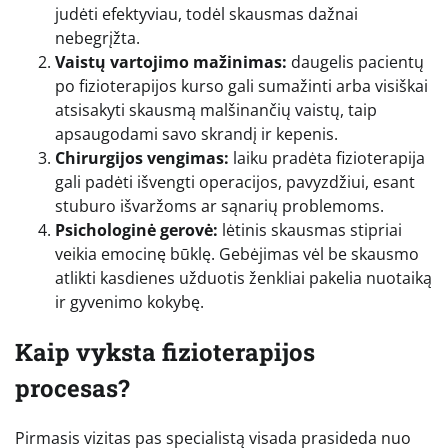
judėti efektyviau, todėl skausmas dažnai
nebegrįžta.
Vaistų vartojimo mažinimas:
daugelis pacientų
po fizioterapijos kurso gali sumažinti arba visiškai
atsisakyti skausmą malšinančių vaistų, taip
apsaugodami savo skrandį ir kepenis.
Chirurgijos vengimas:
laiku pradėta fizioterapija
gali padėti išvengti operacijos, pavyzdžiui, esant
stuburo išvaržoms ar sąnarių problemoms.
Psichologinė gerovė:
lėtinis skausmas stipriai
veikia emocinę būklę. Gebėjimas vėl be skausmo
atlikti kasdienes užduotis ženkliai pakelia nuotaiką
ir gyvenimo kokybę.
Kaip vyksta fizioterapijos
procesas?
Pirmasis vizitas pas specialistą visada prasideda nuo