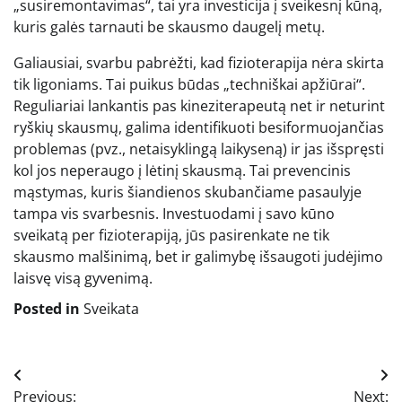
„susiremontavimas“, tai yra investicija į sveikesnį kūną,
kuris galės tarnauti be skausmo daugelį metų.
Galiausiai, svarbu pabrėžti, kad fizioterapija nėra skirta
tik ligoniams. Tai puikus būdas „techniškai apžiūrai“.
Reguliariai lankantis pas kineziterapeutą net ir neturint
ryškių skausmų, galima identifikuoti besiformuojančias
problemas (pvz., netaisyklingą laikyseną) ir jas išspręsti
kol jos neperaugo į lėtinį skausmą. Tai prevencinis
mąstymas, kuris šiandienos skubančiame pasaulyje
tampa vis svarbesnis. Investuodami į savo kūno
sveikatą per fizioterapiją, jūs pasirenkate ne tik
skausmo malšinimą, bet ir galimybę išsaugoti judėjimo
laisvę visą gyvenimą.
Posted in
Sveikata
Navigacija
Previous:
Next: