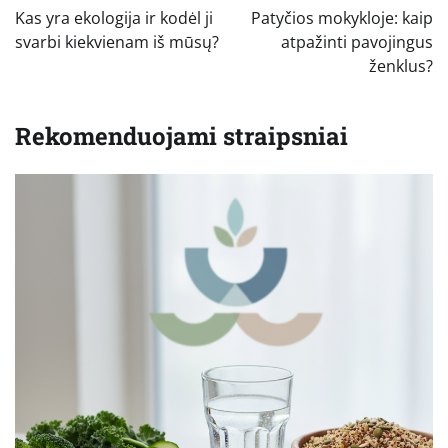
tarp
Kas yra ekologija ir kodėl ji
Patyčios mokykloje: kaip
įrašų
svarbi kiekvienam iš mūsų?
atpažinti pavojingus
ženklus?
Rekomenduojami straipsniai