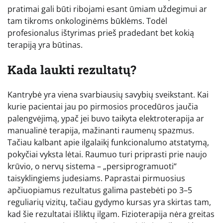
pratimai gali būti ribojami esant ūmiam uždegimui ar
tam tikroms onkologinėms būklėms. Todėl
profesionalus ištyrimas prieš pradedant bet kokią
terapiją yra būtinas.
Kada laukti rezultatų?
Kantrybė yra viena svarbiausių savybių sveikstant. Kai
kurie pacientai jau po pirmosios procedūros jaučia
palengvėjimą, ypač jei buvo taikyta elektroterapija ar
manualinė terapija, mažinanti raumenų spazmus.
Tačiau kalbant apie ilgalaikį funkcionalumo atstatymą,
pokyčiai vyksta lėtai. Raumuo turi priprasti prie naujo
krūvio, o nervų sistema – „persiprogramuoti“
taisyklingiems judesiams. Paprastai pirmuosius
apčiuopiamus rezultatus galima pastebėti po 3–5
reguliarių vizitų, tačiau gydymo kursas yra skirtas tam,
kad šie rezultatai išliktų ilgam. Fizioterapija nėra greitas