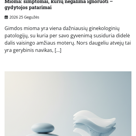
Mioma: simptomai, kurių negalima ignoruoti –
gydytojos patarimai
2026 25 Gegužės
Gimdos mioma yra viena dažniausių ginekologinių
patologijų, su kuria per savo gyvenimą susiduria didelė
dalis vaisingo amžiaus moterų. Nors daugeliu atvejų tai
yra gerybinis navikas, […]