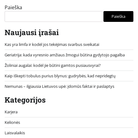
Paieška
Paieška
Naujausi įrašai
Kas yra limfa ir kodėl jos tekėjimas svarbus sveikatai
Geriatrija: kada vyresnio amžiaus žmogui būtina gydytojo pagalba
Žoliniai augalai: kodėl jie būtini gamtos pusiausvyrai?
Kaip iškepti tobulus purius blynus: gudrybės, kad nepridegtų
Nemunas – ilgiausia Lietuvos upė: įdomūs faktai ir paslaptys
Kategorijos
Karjera
Kelionės
Laisvalaikis