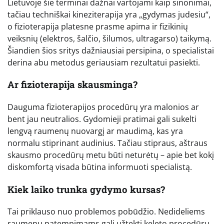
Lietuvoje šie terminai dažnai vartojami kaip sinonimai,
tačiau techniškai kineziterapija yra „gydymas judesiu“,
o fizioterapija platesne prasme apima ir fizikinių
veiksnių (elektros, šalčio, šilumos, ultragarso) taikymą.
Šiandien šios sritys dažniausiai persipina, o specialistai
derina abu metodus geriausiam rezultatui pasiekti.
Ar fizioterapija skausminga?
Dauguma fizioterapijos procedūrų yra malonios ar
bent jau neutralios. Gydomieji pratimai gali sukelti
lengvą raumenų nuovargį ar maudimą, kas yra
normalu stiprinant audinius. Tačiau stipraus, aštraus
skausmo procedūrų metu būti neturėtų – apie bet kokį
diskomfortą visada būtina informuoti specialistą.
Kiek laiko trunka gydymo kursas?
Tai priklauso nuo problemos pobūdžio. Nedideliems
raumenų patempimams gali užtekti keleto procedūrų,