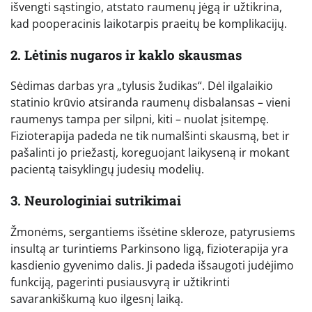
išvengti sąstingio, atstato raumenų jėgą ir užtikrina,
kad pooperacinis laikotarpis praeitų be komplikacijų.
2. Lėtinis nugaros ir kaklo skausmas
Sėdimas darbas yra „tylusis žudikas“. Dėl ilgalaikio
statinio krūvio atsiranda raumenų disbalansas – vieni
raumenys tampa per silpni, kiti – nuolat įsitempę.
Fizioterapija padeda ne tik numalšinti skausmą, bet ir
pašalinti jo priežastį, koreguojant laikyseną ir mokant
pacientą taisyklingų judesių modelių.
3. Neurologiniai sutrikimai
Žmonėms, sergantiems išsėtine skleroze, patyrusiems
insultą ar turintiems Parkinsono ligą, fizioterapija yra
kasdienio gyvenimo dalis. Ji padeda išsaugoti judėjimo
funkciją, pagerinti pusiausvyrą ir užtikrinti
savarankiškumą kuo ilgesnį laiką.