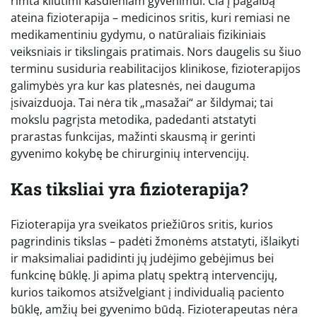
rimta kliūtimi kasdieniam gyvenimui. Čia į pagalbą
ateina fizioterapija – medicinos sritis, kuri remiasi ne
medikamentiniu gydymu, o natūraliais fizikiniais
veiksniais ir tikslingais pratimais. Nors daugelis su šiuo
terminu susiduria reabilitacijos klinikose, fizioterapijos
galimybės yra kur kas platesnės, nei dauguma
įsivaizduoja. Tai nėra tik „masažai“ ar šildymai; tai
mokslu pagrįsta metodika, padedanti atstatyti
prarastas funkcijas, mažinti skausmą ir gerinti
gyvenimo kokybę be chirurginių intervencijų.
Kas tiksliai yra fizioterapija?
Fizioterapija yra sveikatos priežiūros sritis, kurios
pagrindinis tikslas – padėti žmonėms atstatyti, išlaikyti
ir maksimaliai padidinti jų judėjimo gebėjimus bei
funkcinę būklę. Ji apima platų spektrą intervencijų,
kurios taikomos atsižvelgiant į individualią paciento
būklę, amžių bei gyvenimo būdą. Fizioterapeutas nėra