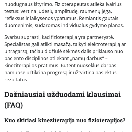
nuodugnaus ištyrimo. Fizioterapeutas atlieka įvairius
testus: vertina judesių amplitudę, raumenų jėgą,
refleksus ir laikysenos ypatumus. Remiantis gautais
duomenimis, sudaromas individualus gydymo planas.
Svarbu suprasti, kad fizioterapija yra partnerystė.
Specialistas gali atlikti masažą, taikyti elektroterapiją ar
ultragarsą, tačiau didžiulė sėkmės dalis priklauso nuo
paciento disciplinos atliekant „namų darbus“ –
kineziterapijos pratimus. Būtent nuoseklus darbas
namuose užtikrina progresą ir užtvirtina pasiektus
rezultatus.
Dažniausiai užduodami klausimai
(FAQ)
Kuo skiriasi kineziterapija nuo fizioterapijos?