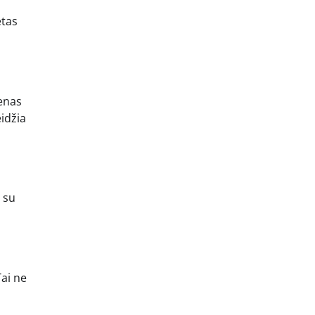
etas
ienas
idžia
a su
Tai ne