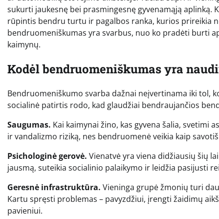
sukurti jaukesnę bei prasmingesnę gyvenamąją aplinką. Kai
rūpintis bendru turtu ir pagalbos ranka, kurios prireikia 
bendruomeniškumas yra svarbus, nuo ko pradėti burti aplin
kaimynų.
Kodėl bendruomeniškumas yra naudi
Bendruomeniškumo svarba dažnai neįvertinama iki tol, kol i
socialinė patirtis rodo, kad glaudžiai bendraujančios b
Saugumas.
Kai kaimynai žino, kas gyvena šalia, svetimi 
ir vandalizmo riziką, nes bendruomenė veikia kaip savoti
Psichologinė gerovė.
Vienatvė yra viena didžiausių šių l
jausmą, suteikia socialinio palaikymo ir leidžia pasijusti re
Geresnė infrastruktūra.
Vieninga grupė žmonių turi daug
Kartu spręsti problemas – pavyzdžiui, įrengti žaidimų aikš
pavieniui.