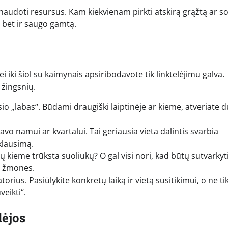
audoti resursus. Kam kiekvienam pirkti atskirą grąžtą ar s
s, bet ir saugo gamtą.
i iki šiol su kaimynais apsiribodavote tik linktelėjimu galva.
 žingsnių.
o „labas“. Būdami draugiški laiptinėje ar kieme, atveriate d
o namui ar kvartalui. Tai geriausia vieta dalintis svarbia
 klausimą.
ų kieme trūksta suoliukų? O gal visi nori, kad būtų sutvarkyt
i žmones.
atorius. Pasiūlykite konkretų laiką ir vietą susitikimui, o ne ti
veikti“.
dėjos