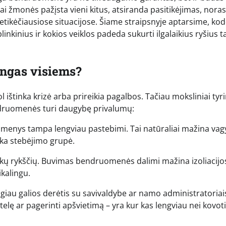
 žmonės pažįsta vieni kitus, atsiranda pasitikėjimas, noras
netikėčiausiose situacijose. Šiame straipsnyje aptarsime, kod
kinius ir kokios veiklos padeda sukurti ilgalaikius ryšius t
ngas visiems?
štinka krizė arba prireikia pagalbos. Tačiau moksliniai tyri
endruomenės turi daugybę privalumų:
asmenys tampa lengviau pastebimi. Tai natūraliai mažina vag
ška stebėjimo grupė.
aikų rykščių. Buvimas bendruomenės dalimi mažina izoliacijo
ikalingu.
iau galios derėtis su savivaldybe ar namo administratoriai
telę ar pagerinti apšvietimą – yra kur kas lengviau nei kovoti