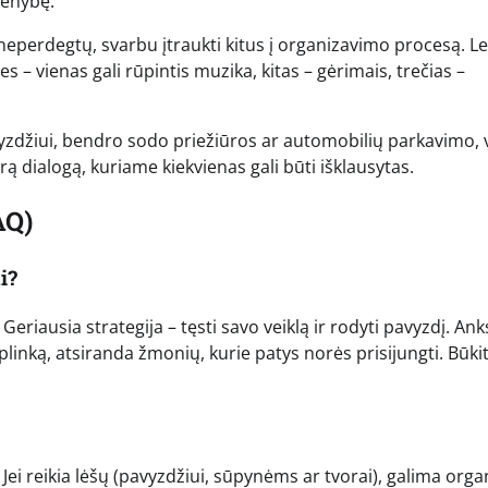
ienybę.
perdegtų, svarbu įtraukti kitus į organizavimo procesą. Le
 vienas gali rūpintis muzika, kitas – gėrimais, trečias –
vyzdžiui, bendro sodo priežiūros ar automobilių parkavimo, 
ą dialogą, kuriame kiekvienas gali būti išklausytas.
AQ)
i?
Geriausia strategija – tęsti savo veiklą ir rodyti pavyzdį. Ank
plinką, atsiranda žmonių, kurie patys norės prisijungti. Būki
 Jei reikia lėšų (pavyzdžiui, sūpynėms ar tvorai), galima orga