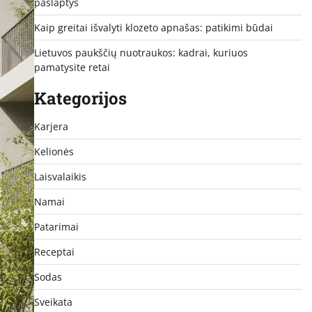
paslaptys
Kaip greitai išvalyti klozeto apnašas: patikimi būdai
Lietuvos paukščių nuotraukos: kadrai, kuriuos
pamatysite retai
Kategorijos
Karjera
Kelionės
Laisvalaikis
Namai
Patarimai
Receptai
Sodas
Sveikata