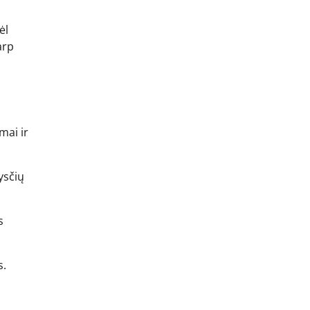
ėl
arp
mai ir
ysčių
s
s.