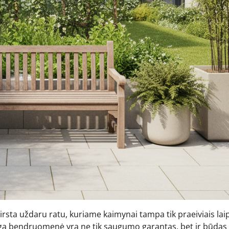
rsta uždaru ratu, kuriame kaimynai tampa tik praeiviais laip
ninga bendruomenė yra ne tik saugumo garantas, bet ir būdas