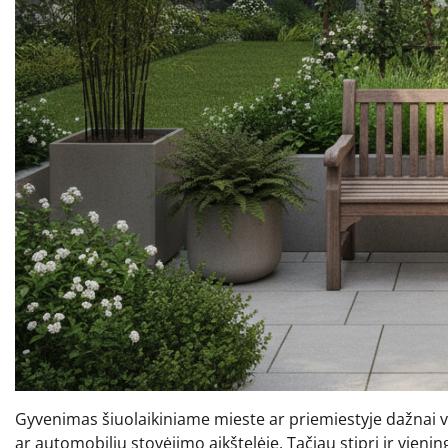
Gyvenimas šiuolaikiniame mieste ar priemiestyje dažnai vi
ar automobilių stovėjimo aikštelėje. Tačiau stipri ir vie