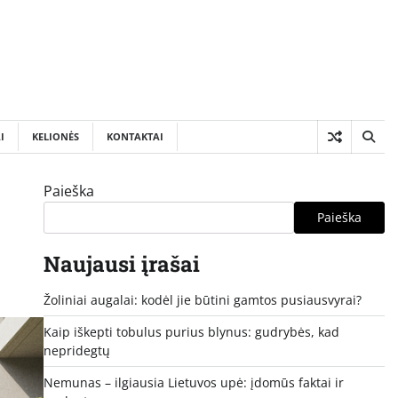
I
KELIONĖS
KONTAKTAI
Paieška
Paieška
Naujausi įrašai
Žoliniai augalai: kodėl jie būtini gamtos pusiausvyrai?
Kaip iškepti tobulus purius blynus: gudrybės, kad
nepridegtų
Nemunas – ilgiausia Lietuvos upė: įdomūs faktai ir