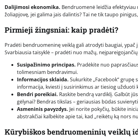
Dalijimosi ekonomika.
Bendruomenė leidžia efektyviau n
žoliapjovę, jei galima jais dalintis? Tai ne tik taupo pinigu
Pirmieji žingsniai: kaip pradėti?
Pradėti bendruomeninę veiklą gali atrodyti baugiai, ypač je
Svarbiausia taisyklė – pradėti nuo mažų, neįpareigojančių
Susipažinimo principas.
Pradėkite nuo paprasčiausi
tolimesniam bendravimui.
Informacijos sklaida.
Sukurkite „Facebook“ grupę sav
informacija, kviesti į susirinkimus ar tiesiog užduoti
Bendri poreikiai.
Raskite bendrą vardiklį. Galbūt jūs
gėlynai? Bendras tikslas – geriausias būdas suvienyt
Asmeninis pavyzdys.
Jei norite pokyčių, būkite inici
abstrakčiai kalbėkite apie tai, kad „reikėtų ką nors nu
Kūrybiškos bendruomeninių veiklų i