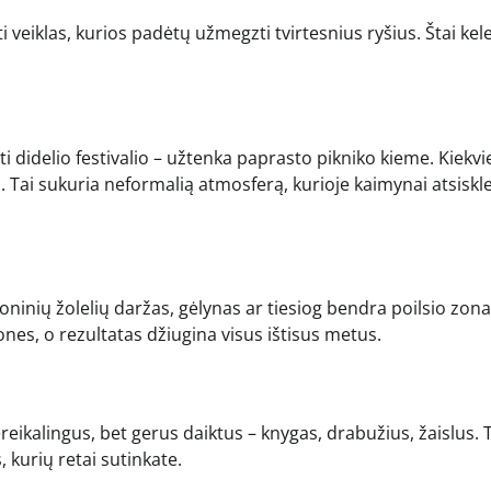
i veiklas, kurios padėtų užmegzti tvirtesnius ryšius. Štai kel
 didelio festivalio – užtenka paprasto pikniko kieme. Kiekv
. Tai sukuria neformalią atmosferą, kurioje kaimynai atsiskle
skoninių žolelių daržas, gėlynas ar tiesiog bendra poilsio zon
nes, o rezultatas džiugina visus ištisus metus.
reikalingus, bet gerus daiktus – knygas, drabužius, žaislus. 
, kurių retai sutinkate.