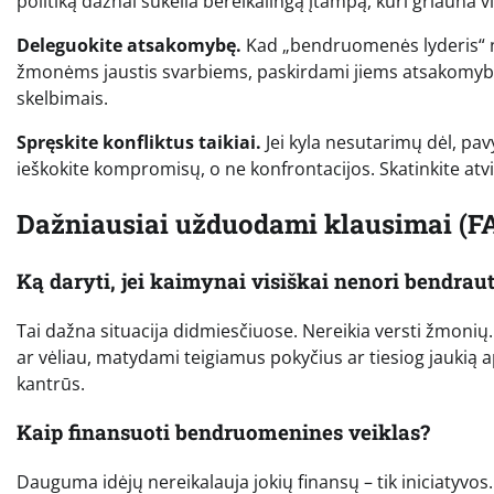
politiką dažnai sukelia bereikalingą įtampą, kuri griauna v
Deleguokite atsakomybę.
Kad „bendruomenės lyderis“ ne
žmonėms jaustis svarbiems, paskirdami jiems atsakomybes –
skelbimais.
Spręskite konfliktus taikiai.
Jei kyla nesutarimų dėl, pa
ieškokite kompromisų, o ne konfrontacijos. Skatinkite atvir
Dažniausiai užduodami klausimai (F
Ką daryti, jei kaimynai visiškai nenori bendraut
Tai dažna situacija didmiesčiuose. Nereikia versti žmonių. 
ar vėliau, matydami teigiamus pokyčius ar tiesiog jaukią a
kantrūs.
Kaip finansuoti bendruomenines veiklas?
Dauguma idėjų nereikalauja jokių finansų – tik iniciatyvos.