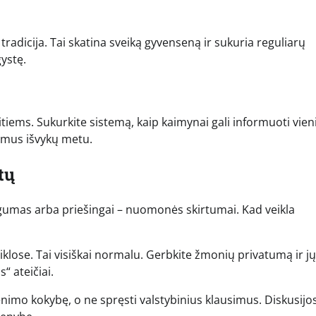
tradicija. Tai skatina sveiką gyvenseną ir sukuria reguliarų
ystę.
 kitiems. Sukurkite sistemą, kaip kaimynai gali informuoti vieni
namus išvykų metu.
tų
gumas arba priešingai – nuomonės skirtumai. Kad veikla
eiklose. Tai visiškai normalu. Gerbkite žmonių privatumą ir jų
“ ateičiai.
imo kokybę, o ne spręsti valstybinius klausimus. Diskusijo