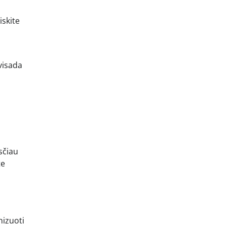
iskite
visada
sčiau
te
nizuoti