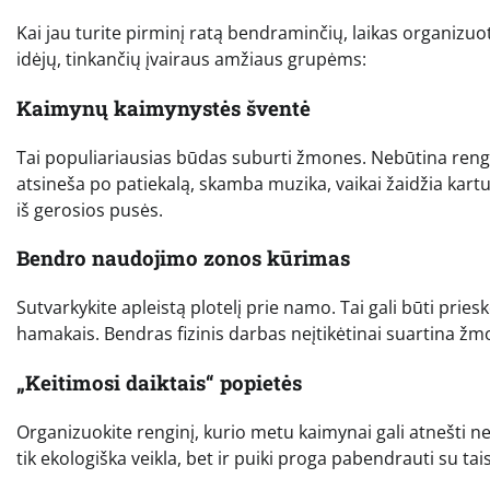
Kai jau turite pirminį ratą bendraminčių, laikas organizuot
idėjų, tinkančių įvairaus amžiaus grupėms:
Kaimynų kaimynystės šventė
Tai populiariausias būdas suburti žmones. Nebūtina rengti
atsineša po patiekalą, skamba muzika, vaikai žaidžia kartu
iš gerosios pusės.
Bendro naudojimo zonos kūrimas
Sutvarkykite apleistą plotelį prie namo. Tai gali būti prie
hamakais. Bendras fizinis darbas neįtikėtinai suartina žmo
„Keitimosi daiktais“ popietės
Organizuokite renginį, kurio metu kaimynai gali atnešti ne
tik ekologiška veikla, bet ir puiki proga pabendrauti su tais