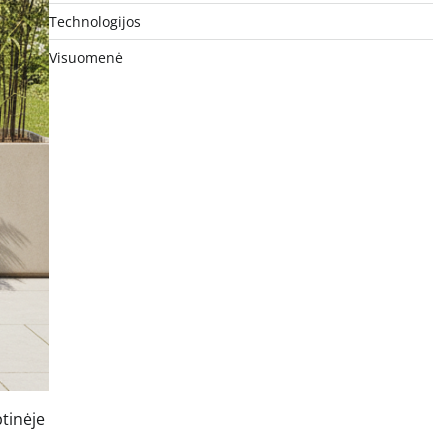
Technologijos
Visuomenė
tinėje