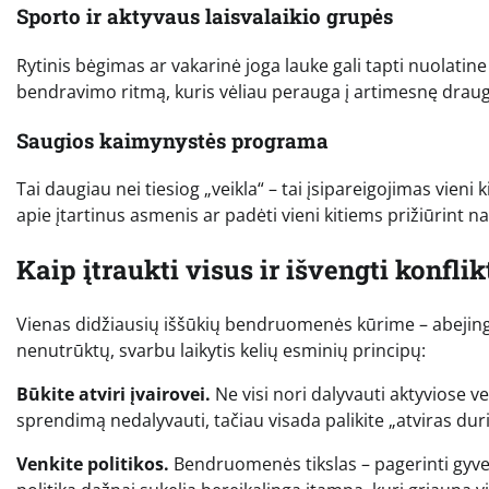
Sporto ir aktyvaus laisvalaikio grupės
Rytinis bėgimas ar vakarinė joga lauke gali tapti nuolatine 
bendravimo ritmą, kuris vėliau perauga į artimesnę draug
Saugios kaimynystės programa
Tai daugiau nei tiesiog „veikla“ – tai įsipareigojimas vieni
apie įtartinus asmenis ar padėti vieni kitiems prižiūrint 
Kaip įtraukti visus ir išvengti konflik
Vienas didžiausių iššūkių bendruomenės kūrime – abejin
nenutrūktų, svarbu laikytis kelių esminių principų:
Būkite atviri įvairovei.
Ne visi nori dalyvauti aktyviose v
sprendimą nedalyvauti, tačiau visada palikite „atviras duris
Venkite politikos.
Bendruomenės tikslas – pagerinti gyven