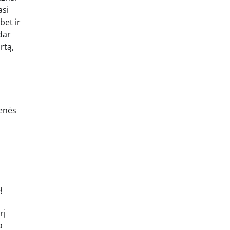
asi
bet ir
dar
rtą,
menės
ų
rį
a