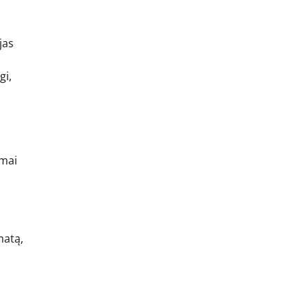
jas
gi,
imai
matą,