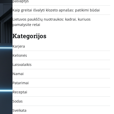
paslaptys
Kaip greitai išvalyti klozeto apnašas: patikimi būdai
Lietuvos paukščių nuotraukos: kadrai, kuriuos
pamatysite retai
Kategorijos
Karjera
Kelionės
Laisvalaikis
Namai
Patarimai
Receptai
Sodas
Sveikata