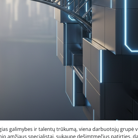
ygias galimybes ir talentų trūkumą, viena darbuotojų grupė v
snio amžiaus specialistai, sukaupę dešimtmečius patirties, d