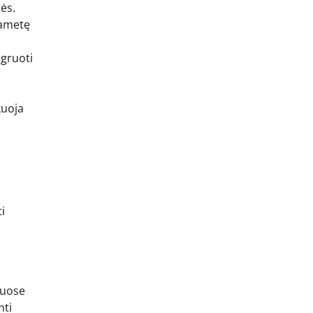
ės.
gametę
egruoti
kuoja
i
muose
nti