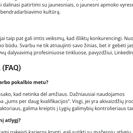
dalinasi patirtimi su jaunesniais, o jaunesni apmoko vyres
r bendradarbiavimo kultūrą.
ai taip pat gali imtis veiksmų, kad išliktų konkurencingi. Nuo
o būdu. Svarbu ne tik atnaujinti savo žinias, bet ir gebėti ja
vų dalyvavimą profesiniuose tinkluose, pavyzdžiui, LinkedIn
 (FAQ)
darbo pokalbio metu?
i pasako, kad netinka dėl amžiaus. Dažniausiai naudojamos
 „jums per daug kvalifikacijos“. Visgi, jei yra akivaizdžių į
ktoriaus, galima kreiptis į Lygių galimybių kontrolieriaus ta
nį atlygį?
mi pakeisti karjeros kryptį, gali sutikti su mažesniu atlygiu,