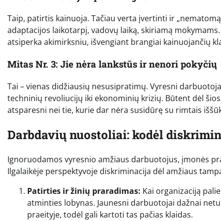
Taip, patirtis kainuoja. Tačiau verta įvertinti ir „nematom
adaptacijos laikotarpį, vadovų laiką, skiriamą mokymams.
atsiperka akimirksniu, išvengiant brangiai kainuojančių kl
Mitas Nr. 3: Jie nėra lankstūs ir nenori pokyčių
Tai – vienas didžiausių nesusipratimų. Vyresni darbuotoja
techninių revoliucijų iki ekonominių krizių. Būtent dėl šios
atsparesni nei tie, kurie dar nėra susidūrę su rimtais iššūk
Darbdavių nuostoliai: kodėl diskrim
Ignoruodamos vyresnio amžiaus darbuotojus, įmonės prar
Ilgalaikėje perspektyvoje diskriminacija dėl amžiaus tampa
Patirties ir žinių praradimas:
Kai organizaciją pali
atminties lobynas. Jaunesni darbuotojai dažnai netur
praeityje, todėl gali kartoti tas pačias klaidas.