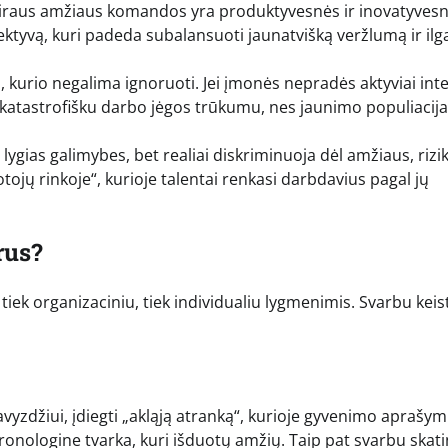
vairaus amžiaus komandos yra produktyvesnės ir inovatyvesn
ektyvą, kuri padeda subalansuoti jaunatvišką veržlumą ir il
 kurio negalima ignoruoti. Jei įmonės nepradės aktyviai int
 katastrofišku darbo jėgos trūkumu, nes jaunimo populiacija
lygias galimybes, bet realiai diskriminuoja dėl amžiaus, rizi
ojų rinkoje“, kurioje talentai renkasi darbdavius pagal jų
rus?
 tiek organizaciniu, tiek individualiu lygmenimis. Svarbu keist
vyzdžiui, įdiegti „akląją atranką“, kurioje gyvenimo aprašy
nologine tvarka, kuri išduotų amžių. Taip pat svarbu skati