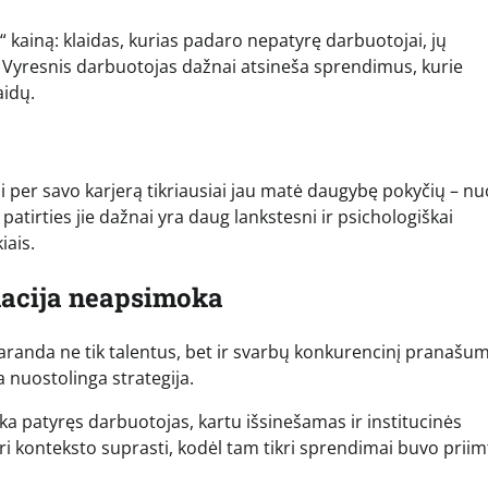
ą“ kainą: klaidas, kurias padaro nepatyrę darbuotojai, jų
 Vyresnis darbuotojas dažnai atsineša sprendimus, kurie
aidų.
i per savo karjerą tikriausiai jau matė daugybę pokyčių – nu
 patirties jie dažnai yra daug lankstesni ir psichologiškai
iais.
inacija neapsimoka
anda ne tik talentus, bet ir svarbų konkurencinį pranašum
 nuostolinga strategija.
eka patyręs darbuotojas, kartu išsinešamas ir institucinės
i konteksto suprasti, kodėl tam tikri sprendimai buvo priim