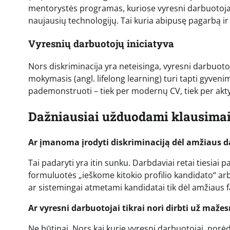
mentorystės programas, kuriose vyresni darbuotojai 
naujausių technologijų. Tai kuria abipusę pagarbą i
Vyresnių darbuotojų iniciatyva
Nors diskriminacija yra neteisinga, vyresni darbuotoj
mokymasis (angl. lifelong learning) turi tapti gyvenim
pademonstruoti – tiek per modernų CV, tiek per akty
Dažniausiai užduodami klausimai
Ar įmanoma įrodyti diskriminaciją dėl amžiaus 
Tai padaryti yra itin sunku. Darbdaviai retai tiesia
formuluotės „ieškome kitokio profilio kandidato“ arba
ar sistemingai atmetami kandidatai tik dėl amžiaus fa
Ar vyresni darbuotojai tikrai nori dirbti už mažes
Ne būtinai. Nors kai kurie vyresni darbuotojai, norėda