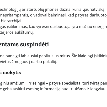
echnologijų ar startuolių įmonės dažnai kuria „jaunatvišką
s nepritampantis, o vadovai baiminasi, kad patyręs darbuoto
hierarchijai.
s įsitikinimas, kad vyresni darbuotojai yra mažiau energin
 karjeros aukštumų.
lentams suspindėti
na paneigti labiausiai paplitusius mitus. Šie klaidingi įsitikin
ietus žmogaus į darbo pokalbį.
ai mokytis
iniu amžiumi. Priešingai – patyrę specialistai turi tvirtą pa
 Jie geba atskirti esminę informaciją nuo triukšmo ir lengviau