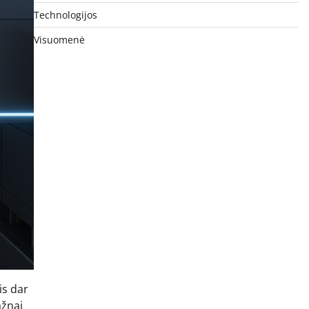
Technologijos
Visuomenė
is dar
ažnai