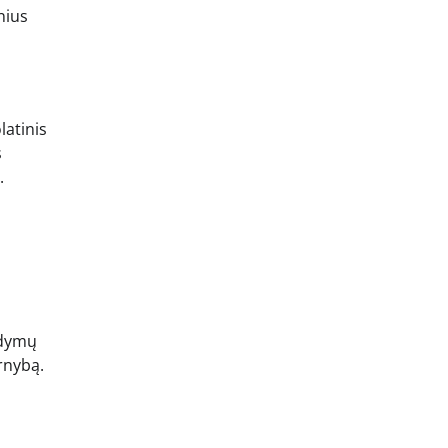
nius
latinis
s
.
rodymų
rnybą.