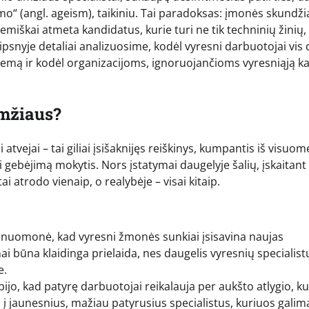
o“ (angl. ageism), taikiniu. Tai paradoksas: įmonės skundži
miškai atmeta kandidatus, kurie turi ne tik techninių žinių, 
psnyje detaliai analizuosime, kodėl vyresni darbuotojai vis 
blemą ir kodėl organizacijoms, ignoruojančioms vyresniąją ka
amžiaus?
atvejai – tai giliai įsišaknijęs reiškinys, kumpantis iš visuo
 gebėjimą mokytis. Nors įstatymai daugelyje šalių, įskaitant
i atrodo vienaip, o realybėje – visai kitaip.
 nuomonė, kad vyresni žmonės sunkiai įsisavina naujas
nai būna klaidinga prielaida, nes daugelis vyresnių specialist
e.
ijo, kad patyrę darbuotojai reikalauja per aukšto atlygio, ku
 jaunesnius, mažiau patyrusius specialistus, kuriuos galim