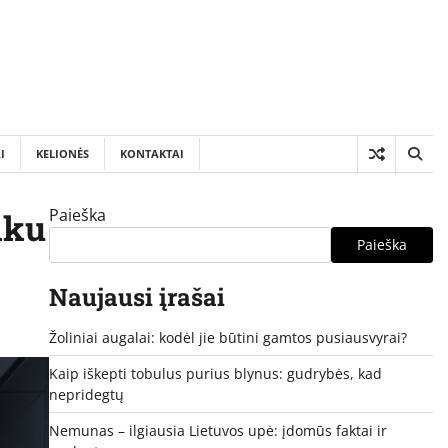
I
KELIONĖS
KONTAKTAI
Paieška
nku
Paieška
Naujausi įrašai
Žoliniai augalai: kodėl jie būtini gamtos pusiausvyrai?
Kaip iškepti tobulus purius blynus: gudrybės, kad
nepridegtų
Nemunas – ilgiausia Lietuvos upė: įdomūs faktai ir