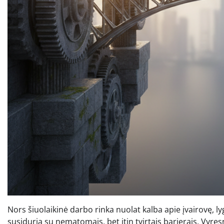
Nors šiuolaikinė darbo rinka nuolat kalba apie įvairovę, l
susiduria su nematomais, bet itin tvirtais barjerais. Vyre