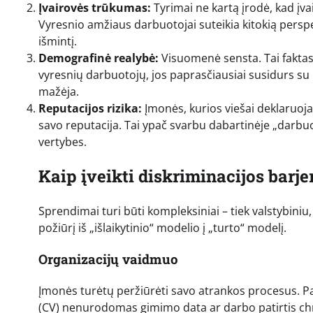
Įvairovės trūkumas:
Tyrimai ne kartą įrodė, kad į
Vyresnio amžiaus darbuotojai suteikia kitokią persp
išmintį.
Demografinė realybė:
Visuomenė sensta. Tai faktas,
vyresnių darbuotojų, jos paprasčiausiai susidurs su
mažėja.
Reputacijos rizika:
Įmonės, kurios viešai deklaruoja 
savo reputacija. Tai ypač svarbu dabartinėje „darbuot
vertybes.
Kaip įveikti diskriminacijos barje
Sprendimai turi būti kompleksiniai – tiek valstybiniu,
požiūrį iš „išlaikytinio“ modelio į „turto“ modelį.
Organizacijų vaidmuo
Įmonės turėtų peržiūrėti savo atrankos procesus. Pa
(CV) nenurodomas gimimo data ar darbo patirtis chro