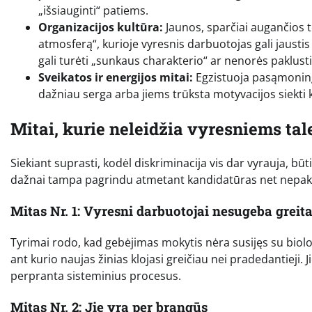
„išsiauginti“ patiems.
Organizacijos kultūra:
Jaunos, sparčiai augančios t
atmosferą“, kurioje vyresnis darbuotojas gali jausti
gali turėti „sunkaus charakterio“ ar nenorės paklusti 
Sveikatos ir energijos mitai:
Egzistuoja pasąmoninga
dažniau serga arba jiems trūksta motyvacijos siekti
Mitai, kurie neleidžia vyresniems ta
Siekiant suprasti, kodėl diskriminacija vis dar vyrauja, būti
dažnai tampa pagrindu atmetant kandidatūras net nepakv
Mitas Nr. 1: Vyresni darbuotojai nesugeba greit
Tyrimai rodo, kad gebėjimas mokytis nėra susijęs su biolog
ant kurio naujas žinias klojasi greičiau nei pradedantieji.
perpranta sisteminius procesus.
Mitas Nr. 2: Jie yra per brangūs