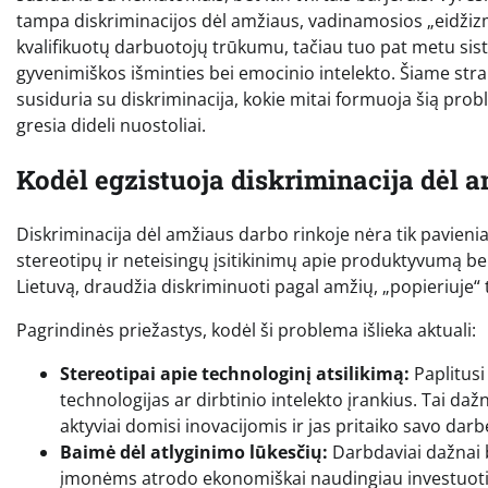
tampa diskriminacijos dėl amžiaus, vadinamosios „eidžizm
kvalifikuotų darbuotojų trūkumu, tačiau tuo pat metu siste
gyvenimiškos išminties bei emocinio intelekto. Šiame strai
susiduria su diskriminacija, kokie mitai formuoja šią pro
gresia dideli nuostoliai.
Kodėl egzistuoja diskriminacija dėl 
Diskriminacija dėl amžiaus darbo rinkoje nėra tik pavieniai 
stereotipų ir neteisingų įsitikinimų apie produktyvumą bei
Lietuvą, draudžia diskriminuoti pagal amžių, „popieriuje“ ta
Pagrindinės priežastys, kodėl ši problema išlieka aktuali:
Stereotipai apie technologinį atsilikimą:
Paplitusi
technologijas ar dirbtinio intelekto įrankius. Tai daž
aktyviai domisi inovacijomis ir jas pritaiko savo darb
Baimė dėl atlyginimo lūkesčių:
Darbdaviai dažnai b
įmonėms atrodo ekonomiškai naudingiau investuoti į