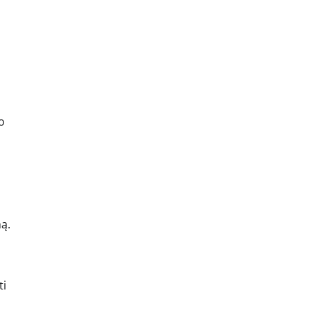
o
ą.
ti