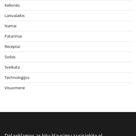
Kelionės
Laisvalaikis
Namai
Patarimai
Receptai
Sodas
Sveikata
Technologijos
Visuomenė
Dėl reklamos ar kitų klausimų susisiekite el.