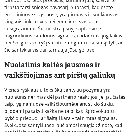
tai subtilus, lėtas procesas, kuriame jūsų savivertė
tirpsta tarsi sniegas pavasarį. Suprasti, kad esate
emociniuose spąstuose, yra pirmasis ir sunkiausias
žingsnis link laisvės bei emocinės sveikatos
susigrąžinimo. Šiame straipsnyje aptarsime
pagrindinius raudonus signalus, rodančius, jog laikas
peržvelgti savo ryšį su kitu žmogumi ir susimąstyti, ar
šie santykiai vis dar tarnauja jūsų gerovei.
Nuolatinis kaltės jausmas ir
vaikščiojimas ant pirštų galiukų
Vienas ryškiausių toksiškų santykių požymių yra
nuolatinis nerimas dėl partnerio reakcijos. Jei jaučiatės
taip, lyg namuose vaikščiotumėte ant stiklo šukių,
bijodami pasakyti kažką ne taip, kas išprovokuotų
pykčio priepuolį ar šaltąjį karą – tai rimtas signalas.
Sveikuose santykiuose jaučiamasi saugiai: žinote, kad