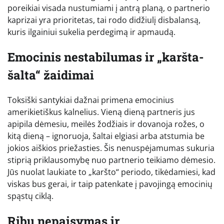
poreikiai visada nustumiami į antrą planą, o partnerio
kaprizai yra prioritetas, tai rodo didžiulį disbalansą,
kuris ilgainiui sukelia perdegimą ir apmaudą.
Emocinis nestabilumas ir „karšta-
šalta“ žaidimai
Toksiški santykiai dažnai primena emocinius
amerikietiškus kalnelius. Vieną dieną partneris jus
apipila dėmesiu, meilės žodžiais ir dovanoja rožes, o
kitą dieną – ignoruoja, šaltai elgiasi arba atstumia be
jokios aiškios priežasties. Šis nenuspėjamumas sukuria
stiprią priklausomybę nuo partnerio teikiamo dėmesio.
Jūs nuolat laukiate to „karšto“ periodo, tikėdamiesi, kad
viskas bus gerai, ir taip patenkate į pavojingą emocinių
spąstų ciklą.
Ribų nepaisymas ir