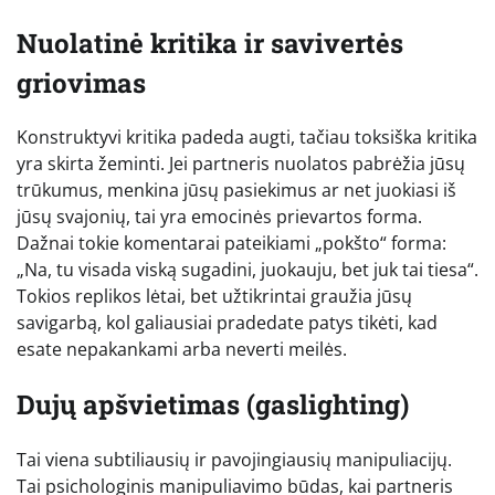
Nuolatinė kritika ir savivertės
griovimas
Konstruktyvi kritika padeda augti, tačiau toksiška kritika
yra skirta žeminti. Jei partneris nuolatos pabrėžia jūsų
trūkumus, menkina jūsų pasiekimus ar net juokiasi iš
jūsų svajonių, tai yra emocinės prievartos forma.
Dažnai tokie komentarai pateikiami „pokšto“ forma:
„Na, tu visada viską sugadini, juokauju, bet juk tai tiesa“.
Tokios replikos lėtai, bet užtikrintai graužia jūsų
savigarbą, kol galiausiai pradedate patys tikėti, kad
esate nepakankami arba neverti meilės.
Dujų apšvietimas (gaslighting)
Tai viena subtiliausių ir pavojingiausių manipuliacijų.
Tai psichologinis manipuliavimo būdas, kai partneris