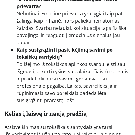
prievarta?
Nebūtinai. Emocinė prievarta yra lygiai taip pat
žalinga kaip ir fizinė, nors palieka nematomas
žaizdas. Svarbu nelaukti, kol situacija taps fiziškai
pavojinga, ir reaguoti į emocinius signalus jau
dabar.
Kaip susigrąžinti pasitikėjimą savimi po
toksiškų santykių?
Po išėjimo iš toksiškos aplinkos svarbu leisti sau
išgedėti, atkurti ryšius su palaikančiais žmonėmis
ir pradėti dirbti su savimi, geriausia – su
profesionalo pagalba. Laikas, savirefleksija ir
rūpinimasis savo poreikiais padeda lėtai
susigrąžinti prarastą „aš“.
Kelias į laisvę ir naują pradžią
Atsisveikinimas su toksiškais santykiais yra tarsi
išsivadavimas iš užburto rato. Tai reikalauja didelės