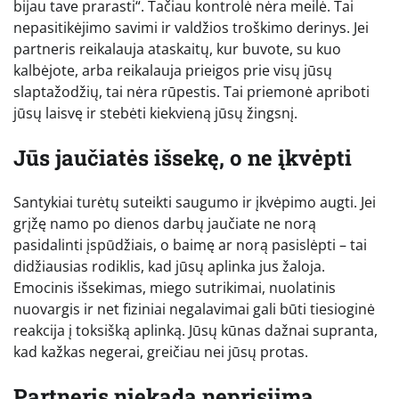
bijau tave prarasti“. Tačiau kontrolė nėra meilė. Tai
nepasitikėjimo savimi ir valdžios troškimo derinys. Jei
partneris reikalauja ataskaitų, kur buvote, su kuo
kalbėjote, arba reikalauja prieigos prie visų jūsų
slaptažodžių, tai nėra rūpestis. Tai priemonė apriboti
jūsų laisvę ir stebėti kiekvieną jūsų žingsnį.
Jūs jaučiatės išsekę, o ne įkvėpti
Santykiai turėtų suteikti saugumo ir įkvėpimo augti. Jei
grįžę namo po dienos darbų jaučiate ne norą
pasidalinti įspūdžiais, o baimę ar norą pasislėpti – tai
didžiausias rodiklis, kad jūsų aplinka jus žaloja.
Emocinis išsekimas, miego sutrikimai, nuolatinis
nuovargis ir net fiziniai negalavimai gali būti tiesioginė
reakcija į toksišką aplinką. Jūsų kūnas dažnai supranta,
kad kažkas negerai, greičiau nei jūsų protas.
Partneris niekada neprisiima