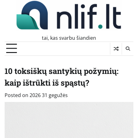
Skip
to
content
tai, kas svarbu šiandien
10 toksiškų santykių požymių:
kaip ištrūkti iš spąstų?
Posted on
2026 31 gegužės