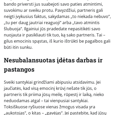
bando priversti jus suabejoti savo paties atmintimi,
suvokimu ar sveiku protu. Pavyzdžiui, partneris gali
neigti įvykusius faktus, sakydamas „to niekada nebuvo“,
„tu per daug jautriai reaguoji“ arba „tavo atmintis
šlubuoja“. Ilgainiui jūs pradedate nepasitikėti savo
nuojauta ir pasikliauti tik tuo, ką sako partneris. Tai –
gilus emocinis spąstas, iš kurio ištrūkti be pagalbos gali
būti itin sunku.
Nesubalansuotas įdėtas darbas ir
pastangos
Sveiki santykiai grindžiami abipusiu atsidavimu. Jei
jaučiatės, kad visą emocinį krūvį nešate tik jūs, o
partneris tik priima jūsų meilę, rūpestį ir laiką, nieko
neduodamas atgal – tai vienpusiai santykiai.
Toksiškuose ryšiuose vienas žmogus visada yra
„aukotojas“, o kitas – „gavėjas“. Jei pastebite, kad jūsų