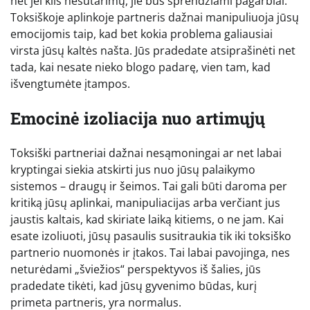
net jei kils nesutarimų, jie bus sprendžiami pagarbiai.
Toksiškoje aplinkoje partneris dažnai manipuliuoja jūsų
emocijomis taip, kad bet kokia problema galiausiai
virsta jūsų kaltės našta. Jūs pradedate atsiprašinėti net
tada, kai nesate nieko blogo padarę, vien tam, kad
išvengtumėte įtampos.
Emocinė izoliacija nuo artimųjų
Toksiški partneriai dažnai nesąmoningai ar net labai
kryptingai siekia atskirti jus nuo jūsų palaikymo
sistemos – draugų ir šeimos. Tai gali būti daroma per
kritiką jūsų aplinkai, manipuliacijas arba verčiant jus
jaustis kaltais, kad skiriate laiką kitiems, o ne jam. Kai
esate izoliuoti, jūsų pasaulis susitraukia tik iki toksiško
partnerio nuomonės ir įtakos. Tai labai pavojinga, nes
neturėdami „šviežios“ perspektyvos iš šalies, jūs
pradedate tikėti, kad jūsų gyvenimo būdas, kurį
primeta partneris, yra normalus.