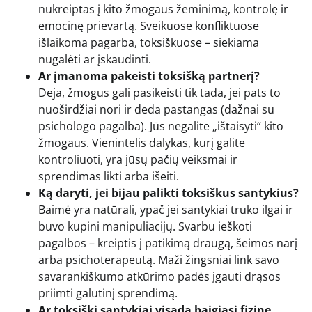
nukreiptas į kito žmogaus žeminimą, kontrolę ir
emocinę prievartą. Sveikuose konfliktuose
išlaikoma pagarba, toksiškuose – siekiama
nugalėti ar įskaudinti.
Ar įmanoma pakeisti toksišką partnerį?
Deja, žmogus gali pasikeisti tik tada, jei pats to
nuoširdžiai nori ir deda pastangas (dažnai su
psichologo pagalba). Jūs negalite „ištaisyti“ kito
žmogaus. Vienintelis dalykas, kurį galite
kontroliuoti, yra jūsų pačių veiksmai ir
sprendimas likti arba išeiti.
Ką daryti, jei bijau palikti toksiškus santykius?
Baimė yra natūrali, ypač jei santykiai truko ilgai ir
buvo kupini manipuliacijų. Svarbu ieškoti
pagalbos – kreiptis į patikimą draugą, šeimos narį
arba psichoterapeutą. Maži žingsniai link savo
savarankiškumo atkūrimo padės įgauti drąsos
priimti galutinį sprendimą.
Ar toksiški santykiai visada baigiasi fizine