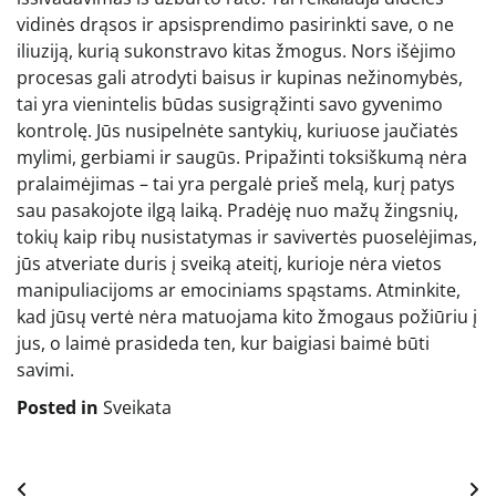
vidinės drąsos ir apsisprendimo pasirinkti save, o ne
iliuziją, kurią sukonstravo kitas žmogus. Nors išėjimo
procesas gali atrodyti baisus ir kupinas nežinomybės,
tai yra vienintelis būdas susigrąžinti savo gyvenimo
kontrolę. Jūs nusipelnėte santykių, kuriuose jaučiatės
mylimi, gerbiami ir saugūs. Pripažinti toksiškumą nėra
pralaimėjimas – tai yra pergalė prieš melą, kurį patys
sau pasakojote ilgą laiką. Pradėję nuo mažų žingsnių,
tokių kaip ribų nusistatymas ir savivertės puoselėjimas,
jūs atveriate duris į sveiką ateitį, kurioje nėra vietos
manipuliacijoms ar emociniams spąstams. Atminkite,
kad jūsų vertė nėra matuojama kito žmogaus požiūriu į
jus, o laimė prasideda ten, kur baigiasi baimė būti
savimi.
Posted in
Sveikata
Navigacija