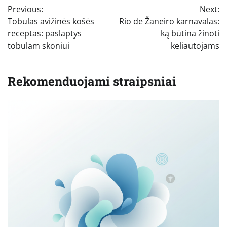
Previous:
Next:
tarp
Tobulas avižinės košės
Rio de Žaneiro karnavalas:
įrašų
receptas: paslaptys
ką būtina žinoti
tobulam skoniui
keliautojams
Rekomenduojami straipsniai