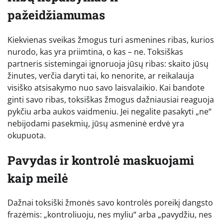
pažeidžiamumas
Kiekvienas sveikas žmogus turi asmenines ribas, kurios
nurodo, kas yra priimtina, o kas – ne. Toksiškas
partneris sistemingai ignoruoja jūsų ribas: skaito jūsų
žinutes, verčia daryti tai, ko nenorite, ar reikalauja
visiško atsisakymo nuo savo laisvalaikio. Kai bandote
ginti savo ribas, toksiškas žmogus dažniausiai reaguoja
pykčiu arba aukos vaidmeniu. Jei negalite pasakyti „ne“
nebijodami pasekmių, jūsų asmeninė erdvė yra
okupuota.
Pavydas ir kontrolė maskuojami
kaip meilė
Dažnai toksiški žmonės savo kontrolės poreikį dangsto
frazėmis: „kontroliuoju, nes myliu“ arba „pavydžiu, nes