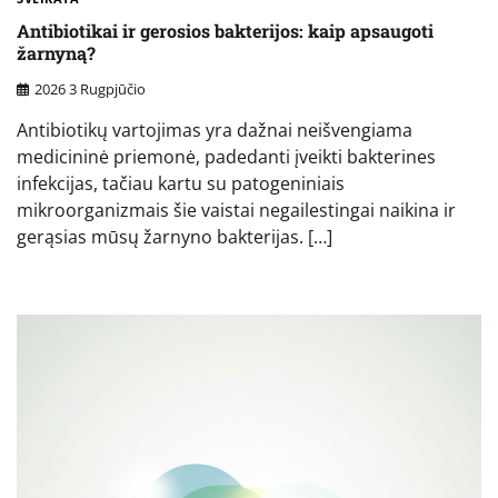
Antibiotikai ir gerosios bakterijos: kaip apsaugoti
žarnyną?
2026 3 Rugpjūčio
Antibiotikų vartojimas yra dažnai neišvengiama
medicininė priemonė, padedanti įveikti bakterines
infekcijas, tačiau kartu su patogeniniais
mikroorganizmais šie vaistai negailestingai naikina ir
gerąsias mūsų žarnyno bakterijas. […]