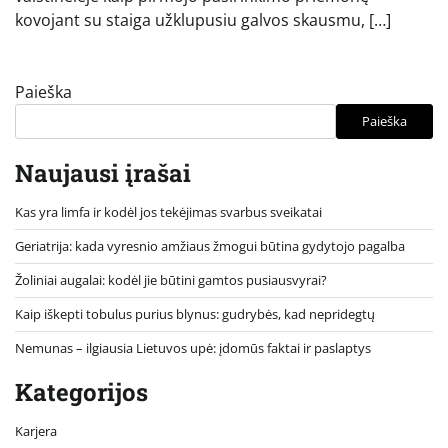
kovojant su staiga užklupusiu galvos skausmu, […]
Paieška
Paieška
Naujausi įrašai
Kas yra limfa ir kodėl jos tekėjimas svarbus sveikatai
Geriatrija: kada vyresnio amžiaus žmogui būtina gydytojo pagalba
Žoliniai augalai: kodėl jie būtini gamtos pusiausvyrai?
Kaip iškepti tobulus purius blynus: gudrybės, kad nepridegtų
Nemunas – ilgiausia Lietuvos upė: įdomūs faktai ir paslaptys
Kategorijos
Karjera