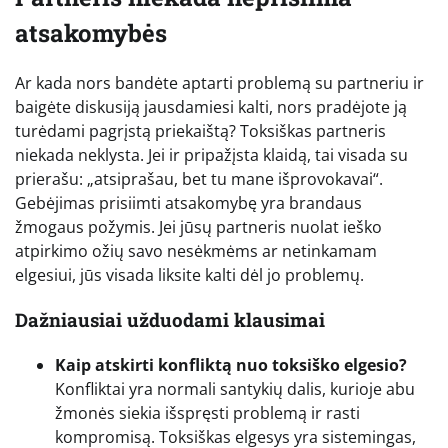
atsakomybės
Ar kada nors bandėte aptarti problemą su partneriu ir
baigėte diskusiją jausdamiesi kalti, nors pradėjote ją
turėdami pagrįstą priekaištą? Toksiškas partneris
niekada neklysta. Jei ir pripažįsta klaidą, tai visada su
prierašu: „atsiprašau, bet tu mane išprovokavai“.
Gebėjimas prisiimti atsakomybę yra brandaus
žmogaus požymis. Jei jūsų partneris nuolat ieško
atpirkimo ožių savo nesėkmėms ar netinkamam
elgesiui, jūs visada liksite kalti dėl jo problemų.
Dažniausiai užduodami klausimai
Kaip atskirti konfliktą nuo toksiško elgesio?
Konfliktai yra normali santykių dalis, kurioje abu
žmonės siekia išspręsti problemą ir rasti
kompromisą. Toksiškas elgesys yra sistemingas,