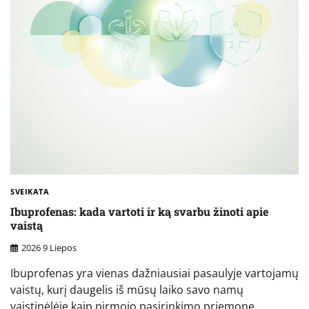
SVEIKATA
Ibuprofenas: kada vartoti ir ką svarbu žinoti apie
vaistą
2026 9 Liepos
Ibuprofenas yra vienas dažniausiai pasaulyje vartojamų
vaistų, kurį daugelis iš mūsų laiko savo namų
vaistinėlėje kaip pirmojo pasirinkimo priemonę